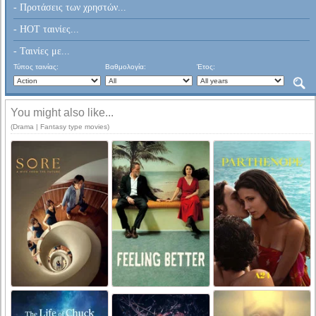
- Προτάσεις των χρηστών...
- HOT ταινίες...
- Ταινίες με...
Τύπος ταινίας:
Βαθμολογία:
Έτος:
You might also like...
(Drama | Fantasy type movies)