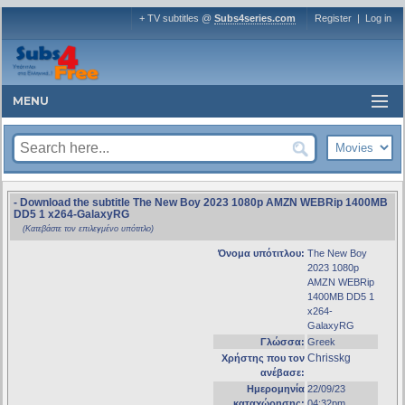
+ TV subtitles @
Subs4series.com
Register
|
Log in
MENU
- Download the subtitle The New Boy 2023 1080p AMZN WEBRip 1400MB
DD5 1 x264-GalaxyRG
(Κατεβάστε τον επιλεγμένο υπότιτλο)
Όνομα υπότιτλου:
The New Boy
2023 1080p
AMZN WEBRip
1400MB DD5 1
x264-
GalaxyRG
Γλώσσα:
Greek
Chrisskg
Χρήστης που τον
ανέβασε:
Ημερομηνία
22/09/23
καταχώρησης:
04:32pm