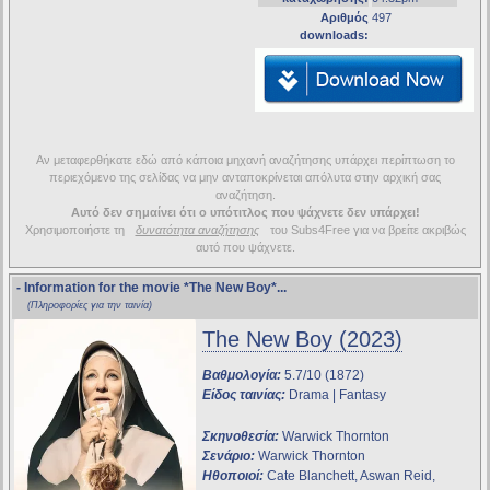
Αριθμός
497
downloads:
Αν μεταφερθήκατε εδώ από κάποια μηχανή αναζήτησης υπάρχει περίπτωση το
περιεχόμενο της σελίδας να μην ανταποκρίνεται απόλυτα στην αρχική σας
αναζήτηση.
Αυτό δεν σημαίνει ότι ο υπότιτλος που ψάχνετε δεν υπάρχει!
Χρησιμοποιήστε τη
δυνατότητα αναζήτησης
του Subs4Free για να βρείτε ακριβώς
αυτό που ψάχνετε.
- Information for the movie
*The New Boy*
...
(Πληροφορίες για την ταινία)
The New Boy (2023)
Βαθμολογία:
5.7/10 (1872)
Είδος ταινίας:
Drama | Fantasy
Σκηνοθεσία:
Warwick Thornton
Σενάριο:
Warwick Thornton
Ηθοποιοί:
Cate Blanchett, Aswan Reid,