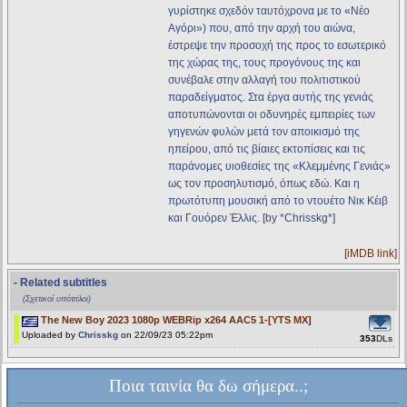
γυρίστηκε σχεδόν ταυτόχρονα με το «Νέο
Αγόρι») που, από την αρχή του αιώνα,
έστρεψε την προσοχή της προς το εσωτερικό
της χώρας της, τους προγόνους της και
συνέβαλε στην αλλαγή του πολιτιστικού
παραδείγματος. Στα έργα αυτής της γενιάς
αποτυπώνονται οι οδυνηρές εμπειρίες των
γηγενών φυλών μετά τον αποικισμό της
ηπείρου, από τις βίαιες εκτοπίσεις και τις
παράνομες υιοθεσίες της «Κλεμμένης Γενιάς»
ως τον προσηλυτισμό, όπως εδώ. Και η
πρωτότυπη μουσική από το ντουέτο Νικ Κέιβ
και Γουόρεν Έλλις. [by *Chrisskg*]
[iMDB link]
- Related subtitles
(Σχετικοί υπότιτλοι)
The New Boy 2023 1080p WEBRip x264 AAC5 1-[YTS MX]
Uploaded by
Chrisskg
on 22/09/23 05:22pm
353
DLs
Ποια ταινία θα δω σήμερα..;