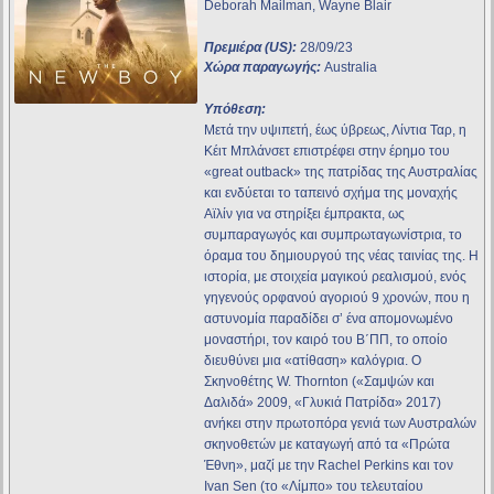
Deborah Mailman, Wayne Blair
Πρεμιέρα (US):
28/09/23
Χώρα παραγωγής:
Australia
Υπόθεση:
Μετά την υψιπετή, έως ύβρεως, Λίντια Ταρ, η
Κέιτ Μπλάνσετ επιστρέφει στην έρημο του
«great outback» της πατρίδας της Αυστραλίας
και ενδύεται το ταπεινό σχήμα της μοναχής
Αϊλίν για να στηρίξει έμπρακτα, ως
συμπαραγωγός και συμπρωταγωνίστρια, το
όραμα του δημιουργού της νέας ταινίας της. Η
ιστορία, με στοιχεία μαγικού ρεαλισμού, ενός
γηγενούς ορφανού αγοριού 9 χρονών, που η
αστυνομία παραδίδει σ’ ένα απομονωμένο
μοναστήρι, τον καιρό του Β΄ΠΠ, το οποίο
διευθύνει μια «ατίθαση» καλόγρια. Ο
Σκηνοθέτης W. Thornton («Σαμψών και
Δαλιδά» 2009, «Γλυκιά Πατρίδα» 2017)
ανήκει στην πρωτοπόρα γενιά των Αυστραλών
σκηνοθετών με καταγωγή από τα «Πρώτα
Έθνη», μαζί με την Rachel Perkins και τον
Ivan Sen (το «Λίμπο» του τελευταίου