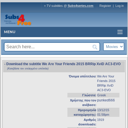
+ TV subtitles @
Subs4series.com
Register
|
Log in
MENU
- Download the subtitle We Are Your Friends 2015 BRRip XviD AC3-EVO
(Κατεβάστε τον επιλεγμένο υπότιτλο)
Όνομα υπότιτλου:
We Are Your
Friends 2015
BRRip XviD
AC3-EVO
Γλώσσα:
Greek
punked666
Χρήστης που τον
ανέβασε:
Ημερομηνία
13/12/15
καταχώρησης:
01:58pm
Αριθμός
1919
downloads: