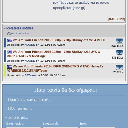
τον Τζέιμς και το μέλλον για το οποίο
προορίζεται. [cine.gr]
[iMDB link]
- Related subtitles
(Σχετικοί υπότιτλοι)
We Are Your Friends 2015 1080p - 720p BluRay dts x264 VETO
Uploaded by
NOONE
on 13/12/15 09:02am
2401
DLs
We Are Your Friends 2015 1080p - 720p BluRay x264 JYK &
BrRip RARBG & MkvCage
4333
DLs
Uploaded by
NOONE
on 13/12/15 09:10am
We are Your Friends 2015 HDRIP XVID-ETRG & EVO HellasTz
*GREEKBJJ2015®*SFTeam
730
DLs
Uploaded by
SFTeam
on 16/03/16 08:14am
Ποια ταινία θα δω σήμερα..;
- Προτάσεις των χρηστών...
- HOT ταινίες...
- Ταινίες με...
Τύπος ταινίας:
Βαθμολογία:
Έτος: