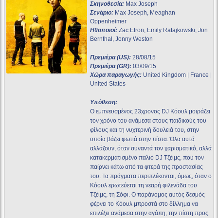
Σκηνοθεσία:
Max Joseph
Σενάριο:
Max Joseph, Meaghan
Oppenheimer
Ηθοποιοί:
Zac Efron, Emily Ratajkowski, Jon
Bernthal, Jonny Weston
Πρεμιέρα (US):
28/08/15
Πρεμιέρα (GR):
03/09/15
Χώρα παραγωγής:
United Kingdom | France |
United States
Υπόθεση:
Ο εμπνευσμένος 23χρονος DJ Κόουλ μοιράζει
τον χρόνο του ανάμεσα στους παιδικούς του
φίλους και τη νυχτερινή δουλειά του, στην
οποία βάζει φωτιά στην πίστα. Όλα αυτά
αλλάζουν, όταν συναντά τον χαρισματικό, αλλά
κατακερματισμένο παλιό DJ Τζέιμς, που τον
παίρνει κάτω από τα φτερά της προστασίας
του. Τα πράγματα περιπλέκονται, όμως, όταν ο
Κόουλ ερωτεύεται τη νεαρή φιλενάδα του
Τζέιμς, τη Σόφι. Ο παράνομος αυτός δεσμός
φέρνει το Κόουλ μπροστά στο δίλλημα να
επιλέξει ανάμεσα στην αγάπη, την πίστη προς