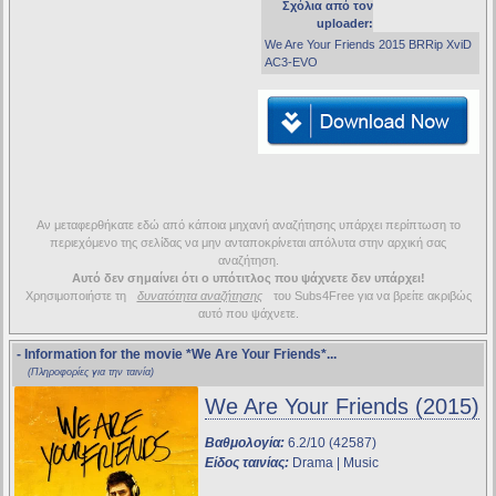
Σχόλια από τον
uploader:
We Are Your Friends 2015 BRRip XviD
AC3-EVO
Αν μεταφερθήκατε εδώ από κάποια μηχανή αναζήτησης υπάρχει περίπτωση το
περιεχόμενο της σελίδας να μην ανταποκρίνεται απόλυτα στην αρχική σας
αναζήτηση.
Αυτό δεν σημαίνει ότι ο υπότιτλος που ψάχνετε δεν υπάρχει!
Χρησιμοποιήστε τη
δυνατότητα αναζήτησης
του Subs4Free για να βρείτε ακριβώς
αυτό που ψάχνετε.
- Information for the movie
*We Are Your Friends*
...
(Πληροφορίες για την ταινία)
We Are Your Friends (2015)
Βαθμολογία:
6.2/10 (42587)
Είδος ταινίας:
Drama | Music