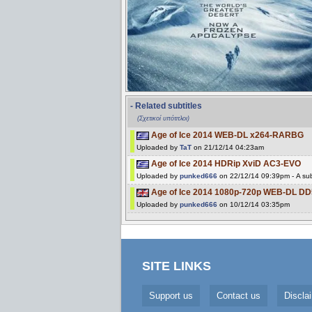
- Related subtitles
(Σχετικοί υπότιτλοι)
Age of Ice 2014 WEB-DL x264-RARBG
Uploaded by
TaT
on 21/12/14 04:23am
Age of Ice 2014 HDRip XviD AC3-EVO
Uploaded by
punked666
on 22/12/14 09:39pm - A sub
Age of Ice 2014 1080p-720p WEB-DL D
Uploaded by
punked666
on 10/12/14 03:35pm
SITE LINKS
Support us
Contact us
Discla