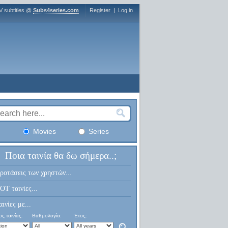
V subtitles @
Subs4series.com
Register
|
Log in
Movies
Series
Ποια ταινία θα δω σήμερα..;
ροτάσεις των χρηστών...
OT ταινίες...
αινίες με...
ς ταινίας:
Βαθμολογία:
Έτος: