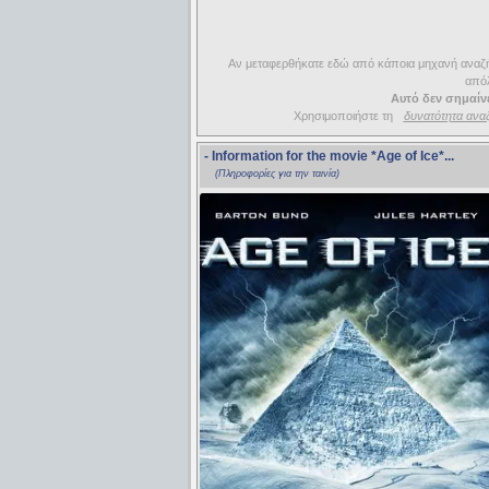
Αν μεταφερθήκατε εδώ από κάποια μηχανή αναζήτ
απόλ
Αυτό δεν σημαίνε
Χρησιμοποιήστε τη
δυνατότητα ανα
- Information for the movie
*Age of Ice*
...
(Πληροφορίες για την ταινία)