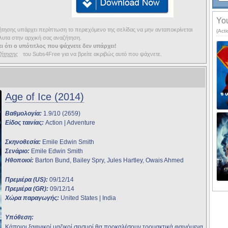
You
ησης υπάρχει περίπτωση το περιεχόμενο της σελίδας να μην ανταποκρίνεται
(Act
υτα στην αρχική σας αναζήτηση.
ι ότι ο υπότιτλος που ψάχνετε δεν υπάρχει!
ζήτησης
του Subs4Free για να βρείτε ακριβώς αυτό που ψάχνετε.
Age of Ice (2014)
Βαθμολογία:
1.9/10 (2659)
Είδος ταινίας:
Action | Adventure
Σκηνοθεσία:
Emile Edwin Smith
Σενάριο:
Emile Edwin Smith
Ηθοποιοί:
Barton Bund, Bailey Spry, Jules Hartley, Owais Ahmed
Πρεμιέρα (US):
09/12/14
Πρεμιέρα (GR):
09/12/14
Χώρα παραγωγής:
United States | India
Υπόθεση:
Κάποιοι ξαφνικοί μαζικοί σεισμοί θα προκαλέσουν τρομακτικά φαινόμενα,