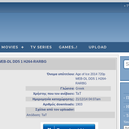
+ T
MOVIES
TV SERIES
GAMES..!
UPLOAD
0p WEB-DL DD5 1 H264-RARBG
Όνομα υπότιτλου:
Age of Ice 2014 720p
WEB-DL DD5 1 H264-
RARBG
Γλώσσα:
Greek
TaT
Χρήστης που τον ανέβασε:
- Π
Ημερομηνία καταχώρησης:
21/12/14 04:07am
Αριθμός downloads:
1903
- H
Σχόλια από τον uploader:
Απόδοση: TaT
- Τ
Τύπο