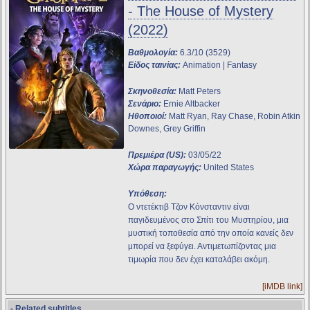
- The House of Mystery
(2022)
Βαθμολογία:
6.3/10 (3529)
Είδος ταινίας:
Animation | Fantasy
Σκηνοθεσία:
Matt Peters
Σενάριο:
Ernie Altbacker
Ηθοποιοί:
Matt Ryan, Ray Chase, Robin Atkin
Downes, Grey Griffin
Πρεμιέρα (US):
03/05/22
Χώρα παραγωγής:
United States
Υπόθεση:
Ο ντετέκτιβ Τζον Κόνσταντιν είναι
παγιδευμένος στο Σπίτι του Μυστηρίου, μια
μυστική τοποθεσία από την οποία κανείς δεν
μπορεί να ξεφύγει. Αντιμετωπίζοντας μια
τιμωρία που δεν έχει καταλάβει ακόμη.
[iMDB link]
- Related subtitles