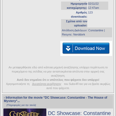
Ημερομηνία
02/11/22
καταχώρησης:
12:47am
Αριθμός
123
downloads:
Σχόλια από τον
uploader:
Απόδοση Διαλόγων: Constantine |
Resync: Nerddork
Αν μεταφερθήκατε εδώ από κάποια μηχανή αναζήτησης υπάρχει περίπτωση το
περιεχόμενο της σελίδας να μην ανταποκρίνεται απόλυτα στην αρχική σας
αναζήτηση.
Αυτό δεν σημαίνει ότι ο υπότιτλος που ψάχνετε δεν υπάρχει!
Χρησιμοποιήστε τη
δυνατότητα αναζήτησης
του Subs4Free για να βρείτε ακριβώς
αυτό που ψάχνετε.
- Information for the movie
*DC Showcase: Constantine - The House of
Mystery*
...
(Πληροφορίες για την ταινία)
DC Showcase: Constantine