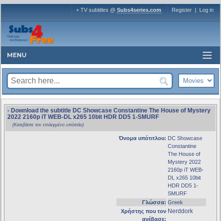
+ TV subtitles @
Subs4series.com
Register
|
Log in
MENU
- Download the subtitle DC Showcase Constantine The House of Mystery
2022 2160p iT WEB-DL x265 10bit HDR DD5 1-SMURF
(Κατεβάστε τον επιλεγμένο υπότιτλο)
Όνομα υπότιτλου:
DC Showcase
Constantine
The House of
Mystery 2022
2160p iT WEB-
DL x265 10bit
HDR DD5 1-
SMURF
Γλώσσα:
Greek
Nerddork
Χρήστης που τον
ανέβασε: