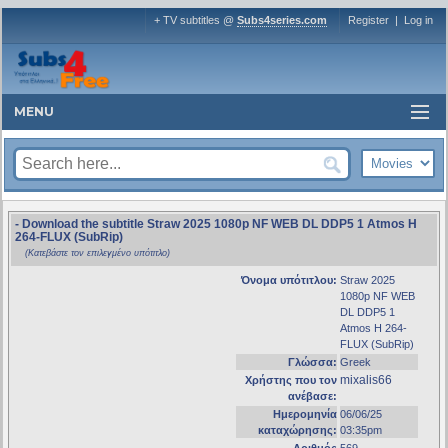
+ TV subtitles @
Subs4series.com
Register
|
Log in
MENU
- Download the subtitle Straw 2025 1080p NF WEB DL DDP5 1 Atmos H
264-FLUX (SubRip)
(Κατεβάστε τον επιλεγμένο υπότιτλο)
Όνομα υπότιτλου:
Straw 2025
1080p NF WEB
DL DDP5 1
Atmos H 264-
FLUX (SubRip)
Γλώσσα:
Greek
mixalis66
Χρήστης που τον
ανέβασε:
Ημερομηνία
06/06/25
καταχώρησης:
03:35pm