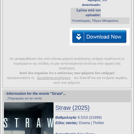
Αριθμός
569
downloads:
Σχόλια από τον
uploader:
Υποτιτλισμός: Πέγκυ Μπαρούνη
Αν μεταφερθήκατε εδώ από κάποια μηχανή αναζήτησης υπάρχει περίπτωση το
περιεχόμενο της σελίδας να μην ανταποκρίνεται απόλυτα στην αρχική σας
αναζήτηση.
Αυτό δεν σημαίνει ότι ο υπότιτλος που ψάχνετε δεν υπάρχει!
Χρησιμοποιήστε τη
δυνατότητα αναζήτησης
του Subs4Free για να βρείτε ακριβώς
αυτό που ψάχνετε.
- Information for the movie
*Straw*
...
(Πληροφορίες για την ταινία)
Straw (2025)
Βαθμολογία:
6.5/10 (31899)
Είδος ταινίας:
Drama | Thriller