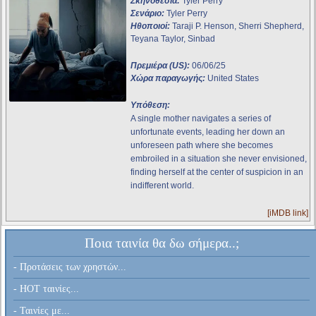
Σκηνοθεσία:
Tyler Perry
Σενάριο:
Tyler Perry
Ηθοποιοί:
Taraji P. Henson, Sherri Shepherd,
Teyana Taylor, Sinbad
Πρεμιέρα (US):
06/06/25
Χώρα παραγωγής:
United States
Υπόθεση:
A single mother navigates a series of
unfortunate events, leading her down an
unforeseen path where she becomes
embroiled in a situation she never envisioned,
finding herself at the center of suspicion in an
indifferent world.
[iMDB link]
Ποια ταινία θα δω σήμερα..;
- Προτάσεις των χρηστών...
- HOT ταινίες...
- Ταινίες με...