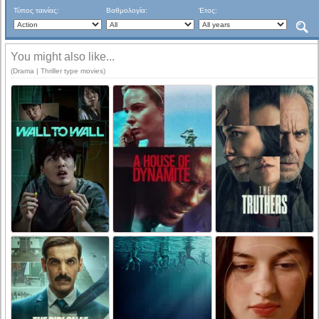
Τύπος ταινίας:
Βαθμολογία:
Έτος:
You might also like...
(Drama | Thriller type movies)