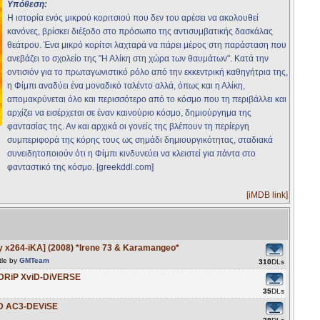
Υπόθεση:
Η ιστορία ενός μικρού κοριτσιού που δεν του αρέσει να ακολουθεί
κανόνες, βρίσκει διέξοδο στο πρόσωπο της αντισυμβατικής δασκάλας
θεάτρου. Ένα μικρό κορίτσι λαχταρά να πάρει μέρος στη παράσταση που
ανεβάζει το σχολείο της "Η Αλίκη στη χώρα των θαυμάτων". Κατά την
οντισιόν για το πρωταγωνιστικό ρόλο από την εκκεντρική καθηγήτρια της,
η Φίμπι αναδύει ένα μοναδικό ταλέντο αλλά, όπως και η Αλίκη,
απομακρύνεται όλο και περισσότερο από το κόσμο που τη περιβάλλει και
αρχίζει να εισέρχεται σε έναν καινούριο κόσμο, δημιούργημα της
φαντασίας της. Αν και αρχικά οι γονείς της βλέπουν τη περίεργη
συμπεριφορά της κόρης τους ως σημάδι δημιουργικότητας, σταδιακά
συνειδητοποιούν ότι η Φίμπι κινδυνεύει να κλειστεί για πάντα στο
φανταστικό της κόσμο. [greekddl.com]
[iMDB link]
 x264-iKA] (2008) *Irene 73 & Karamangeo*
tle by
GMTeam
310
DLs
VDRiP XviD-DiVERSE
35
DLs
iD AC3-DEViSE