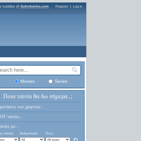
V subtitles @
Subs4series.com
Register
|
Log in
Movies
Series
Ποια ταινία θα δω σήμερα..;
ροτάσεις των χρηστών...
OT ταινίες...
αινίες με...
ς ταινίας:
Βαθμολογία:
Έτος: