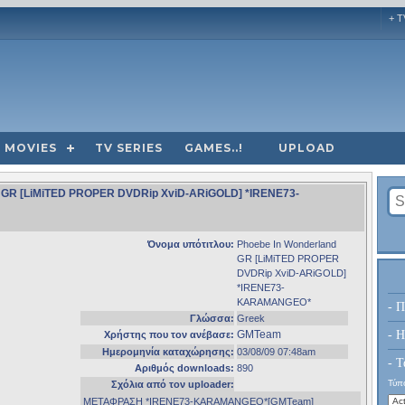
+ T
MOVIES
TV SERIES
GAMES..!
UPLOAD
and GR [LiMiTED PROPER DVDRip XviD-ARiGOLD] *IRENE73-
Όνομα υπότιτλου:
Phoebe In Wonderland
GR [LiMiTED PROPER
DVDRip XviD-ARiGOLD]
*IRENE73-
KARAMANGEO*
- Π
Γλώσσα:
Greek
GMTeam
- H
Χρήστης που τον ανέβασε:
Ημερομηνία καταχώρησης:
03/08/09 07:48am
- Τ
Αριθμός downloads:
890
Τύπο
Σχόλια από τον uploader:
MEΤΑΦΡΑΣΗ *IRENE73-KARAMANGEO*[GMTeam]