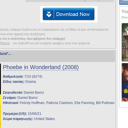
You
(Dra
ησης υπάρχει περίπτωση το περιεχόμενο της σελίδας να μην ανταποκρίνεται
υτα στην αρχική σας αναζήτηση.
ι ότι ο υπότιτλος που ψάχνετε δεν υπάρχει!
ζήτησης
του Subs4Free για να βρείτε ακριβώς αυτό που ψάχνετε.
land*
...
Phoebe in Wonderland (2008)
Βαθμολογία:
7/10 (8274)
Είδος ταινίας:
Drama
Σκηνοθεσία:
Daniel Barnz
Σενάριο:
Daniel Barnz
Ηθοποιοί:
Felicity Huffman, Patricia Clarkson, Elle Fanning, Bill Pullman
Πρεμιέρα (US):
15/06/21
Χώρα παραγωγής:
United States