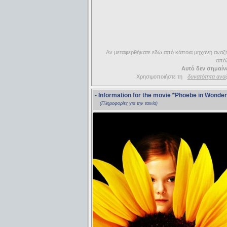
Αν μεταφερθήκατε εδώ από κάποια μηχανή αναζήτ
απόλ
Αυτό δεν σημαίνε
Χρησιμοποιήστε τη
δυνατότητα ανα
- Information for the movie
*Phoebe in Wonder
(Πληροφορίες για την ταινία)