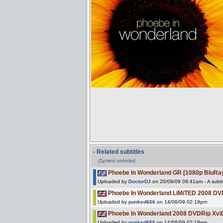
- Related subtitles
(Σχετικοί υπότιτλοι)
Phoebe In Wonderland GR [1080p BluRay
Uploaded by
DoctorDJ
on 20/09/09 09:41am - A subti
Phoebe In Wonderland LiMiTED 2008 D
Uploaded by
punked666
on 14/06/09 02:19pm
Phoebe In Wonderland 2008 DVDRip Xv
Uploaded by
punked666
on 14/06/09 02:19pm