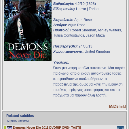
Βαθμολογία:
4.2/10 (1828)
Είδος ταινίας:
Horror | Thriller
Σκηνοθεσία:
Arjun Rose
Σενάριο:
Arjun Rose
Ηθοποιοί:
Robert Sheehan, Ashley Walters,
Tulisa Contostavlos, Jason Maza
Πρεμιέρα (GR):
24/05/13
Χώρα παραγωγής:
United Kingdom
Υπόθεση:
Όταν μια νεαρή κοπέλα αυτοκτονει. Μια παρέα
παιδιών οι οποίοι εχουν αυτοκτονικές τάσεις
αποφασίζουν να ακολουθήσουν το
παράδειγμά της, όμως θα κάνει την εμφάνιση
του ένας περίεργος μασκοφόρος και εκεί τα
πράγματα θα πάρουν άλλη τροπή.
[iMDB link]
- Related subtitles
(Σχετικοί υπότιτλοι)
Demons Never Die 2011 DVDRiP XViD- TASTE