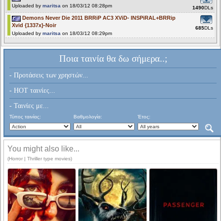
Uploaded by
maritsa
on 18/03/12 08:28pm
1490
DLs
Demons Never Die 2011 BRRiP AC3 XViD- INSPiRAL+BRRip
Xvid {1337x}-Noir
685
DLs
Uploaded by
maritsa
on 18/03/12 08:29pm
Ποια ταινία θα δω σήμερα..;
- Προτάσεις των χρηστών...
- HOT ταινίες...
- Ταινίες με...
Τύπος ταινίας:
Βαθμολογία:
Έτος:
You might also like...
(Horror | Thriller type movies)