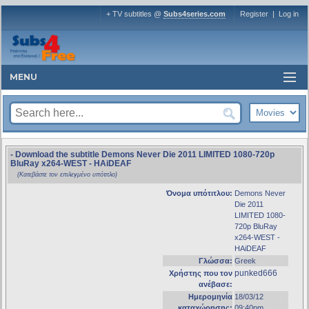
+ TV subtitles @
Subs4series.com
Register
|
Log in
MENU
- Download the subtitle Demons Never Die 2011 LIMITED 1080-720p
BluRay x264-WEST - HAiDEAF
(Κατεβάστε τον επιλεγμένο υπότιτλο)
Όνομα υπότιτλου:
Demons Never
Die 2011
LIMITED 1080-
720p BluRay
x264-WEST -
HAiDEAF
Γλώσσα:
Greek
punked666
Χρήστης που τον
ανέβασε:
Ημερομηνία
18/03/12
καταχώρησης:
09:40pm