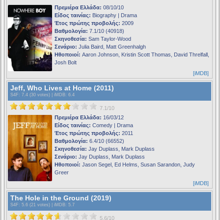
Πρεμιέρα Ελλάδα:
08/10/10
Είδος ταινίας:
Biography | Drama
Έτος πρώτης προβολής:
2009
Βαθμολογία:
7.1/10 (40918)
Σκηνοθεσία:
Sam Taylor-Wood
Σενάριο:
Julia Baird, Matt Greenhalgh
Ηθοποιοί:
Aaron Johnson, Kristin Scott Thomas, David Threlfall,
Josh Bolt
[iMDB]
Jeff, Who Lives at Home (2011)
S4F
: 7.4 (30 votes) |
iMDB
: 6.4
7.1/10
Πρεμιέρα Ελλάδα:
16/03/12
Είδος ταινίας:
Comedy | Drama
Έτος πρώτης προβολής:
2011
Βαθμολογία:
6.4/10 (66552)
Σκηνοθεσία:
Jay Duplass, Mark Duplass
Σενάριο:
Jay Duplass, Mark Duplass
Ηθοποιοί:
Jason Segel, Ed Helms, Susan Sarandon, Judy
Greer
[iMDB]
The Hole in the Ground (2019)
S4F
: 5.6 (21 votes) |
iMDB
: 5.7
5.6/10