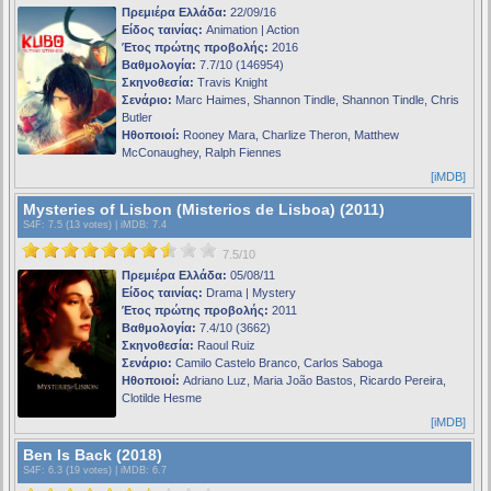
Πρεμιέρα Ελλάδα:
22/09/16
Είδος ταινίας:
Animation | Action
Έτος πρώτης προβολής:
2016
Βαθμολογία:
7.7/10 (146954)
Σκηνοθεσία:
Travis Knight
Σενάριο:
Marc Haimes, Shannon Tindle, Shannon Tindle, Chris
Butler
Ηθοποιοί:
Rooney Mara, Charlize Theron, Matthew
McConaughey, Ralph Fiennes
[iMDB]
Mysteries of Lisbon (Misterios de Lisboa) (2011)
S4F
: 7.5 (13 votes) |
iMDB
: 7.4
7.5/10
Πρεμιέρα Ελλάδα:
05/08/11
Είδος ταινίας:
Drama | Mystery
Έτος πρώτης προβολής:
2011
Βαθμολογία:
7.4/10 (3662)
Σκηνοθεσία:
Raoul Ruiz
Σενάριο:
Camilo Castelo Branco, Carlos Saboga
Ηθοποιοί:
Adriano Luz, Maria João Bastos, Ricardo Pereira,
Clotilde Hesme
[iMDB]
Ben Is Back (2018)
S4F
: 6.3 (19 votes) |
iMDB
: 6.7