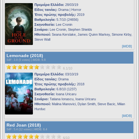
Πρεμιέρα Ελλάδα:
28/03/19
Είδος ταινίας:
Drama | Horror
Έτος πρώτης προβολής:
2019
Βαθμολογία:
5.7/10 (24656)
Σκηνοθεσία:
Lee Cronin
Σενάριο:
Lee Cronin, Stephen Shields
Ηθοποιοί:
Seana Kerslake, James Quinn Markey, Simone Kirby,
Steve Wall
[iMDB]
Lemonade (2018)
S4F
: 3.8 (5 votes) |
iMDB
: 6.8
6.1/10
Πρεμιέρα Ελλάδα:
03/10/19
Είδος ταινίας:
Drama
Έτος πρώτης προβολής:
2018
Βαθμολογία:
6.8/10 (1237)
Σκηνοθεσία:
Ioana Uricaru
Σενάριο:
Tatiana Ionascu, Ioana Uricaru
Ηθοποιοί:
Malina Manovici, Dylan Smith, Steve Bacic, Milan
Hurduc
[iMDB]
Red Joan (2018)
S4F
: 5.4 (12 votes) |
iMDB
: 6.4
6/10