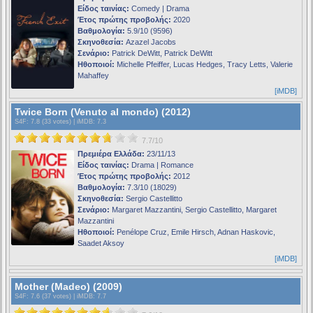
Είδος ταινίας:
Comedy | Drama
Έτος πρώτης προβολής:
2020
Βαθμολογία:
5.9/10 (9596)
Σκηνοθεσία:
Azazel Jacobs
Σενάριο:
Patrick DeWitt, Patrick DeWitt
Ηθοποιοί:
Michelle Pfeiffer, Lucas Hedges, Tracy Letts, Valerie
Mahaffey
[iMDB]
Twice Born (Venuto al mondo) (2012)
S4F
: 7.8 (33 votes) |
iMDB
: 7.3
7.7/10
Πρεμιέρα Ελλάδα:
23/11/13
Είδος ταινίας:
Drama | Romance
Έτος πρώτης προβολής:
2012
Βαθμολογία:
7.3/10 (18029)
Σκηνοθεσία:
Sergio Castellitto
Σενάριο:
Margaret Mazzantini, Sergio Castellitto, Margaret
Mazzantini
Ηθοποιοί:
Penélope Cruz, Emile Hirsch, Adnan Haskovic,
Saadet Aksoy
[iMDB]
Mother (Madeo) (2009)
S4F
: 7.6 (37 votes) |
iMDB
: 7.7