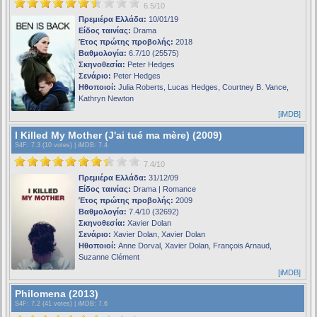
6.5/10
Πρεμιέρα Ελλάδα:
10/01/19
Είδος ταινίας:
Drama
Έτος πρώτης προβολής:
2018
Βαθμολογία:
6.7/10 (25575)
Σκηνοθεσία:
Peter Hedges
Σενάριο:
Peter Hedges
Ηθοποιοί:
Julia Roberts, Lucas Hedges, Courtney B. Vance,
Kathryn Newton
[iMDB]
I Killed My Mother (J'ai tué ma mère) (2009)
S4F
: 7.3 (10 votes) |
iMDB
: 7.4
7.4/10
Πρεμιέρα Ελλάδα:
31/12/09
Είδος ταινίας:
Drama | Romance
Έτος πρώτης προβολής:
2009
Βαθμολογία:
7.4/10 (32692)
Σκηνοθεσία:
Xavier Dolan
Σενάριο:
Xavier Dolan, Xavier Dolan
Ηθοποιοί:
Anne Dorval, Xavier Dolan, François Arnaud,
Suzanne Clément
[iMDB]
Philomena (2013)
S4F
: 7.2 (41 votes) |
iMDB
: 7.6