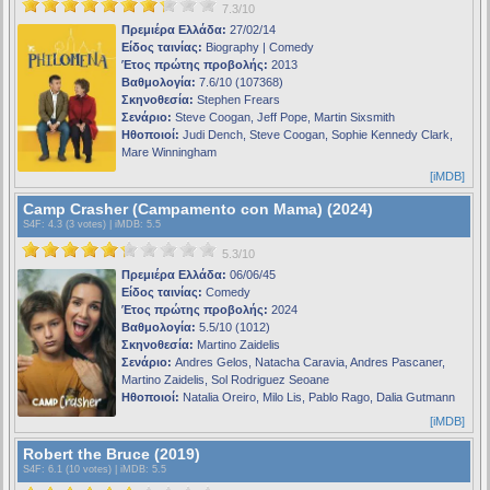
7.3/10
Πρεμιέρα Ελλάδα:
27/02/14
Είδος ταινίας:
Biography | Comedy
Έτος πρώτης προβολής:
2013
Βαθμολογία:
7.6/10 (107368)
Σκηνοθεσία:
Stephen Frears
Σενάριο:
Steve Coogan, Jeff Pope, Martin Sixsmith
Ηθοποιοί:
Judi Dench, Steve Coogan, Sophie Kennedy Clark,
Mare Winningham
[iMDB]
Camp Crasher (Campamento con Mama) (2024)
S4F
: 4.3 (3 votes) |
iMDB
: 5.5
5.3/10
Πρεμιέρα Ελλάδα:
06/06/45
Είδος ταινίας:
Comedy
Έτος πρώτης προβολής:
2024
Βαθμολογία:
5.5/10 (1012)
Σκηνοθεσία:
Martino Zaidelis
Σενάριο:
Andres Gelos, Natacha Caravia, Andres Pascaner,
Martino Zaidelis, Sol Rodriguez Seoane
Ηθοποιοί:
Natalia Oreiro, Milo Lis, Pablo Rago, Dalia Gutmann
[iMDB]
Robert the Bruce (2019)
S4F
: 6.1 (10 votes) |
iMDB
: 5.5