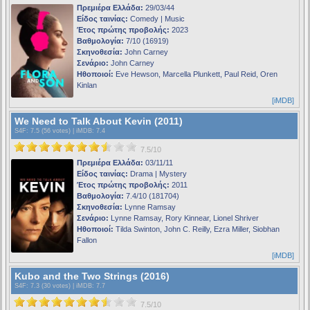
Πρεμιέρα Ελλάδα:
29/03/44
Είδος ταινίας:
Comedy | Music
Έτος πρώτης προβολής:
2023
Βαθμολογία:
7/10 (16919)
Σκηνοθεσία:
John Carney
Σενάριο:
John Carney
Ηθοποιοί:
Eve Hewson, Marcella Plunkett, Paul Reid, Oren
Kinlan
[iMDB]
We Need to Talk About Kevin (2011)
S4F
: 7.5 (56 votes) |
iMDB
: 7.4
7.5/10
Πρεμιέρα Ελλάδα:
03/11/11
Είδος ταινίας:
Drama | Mystery
Έτος πρώτης προβολής:
2011
Βαθμολογία:
7.4/10 (181704)
Σκηνοθεσία:
Lynne Ramsay
Σενάριο:
Lynne Ramsay, Rory Kinnear, Lionel Shriver
Ηθοποιοί:
Tilda Swinton, John C. Reilly, Ezra Miller, Siobhan
Fallon
[iMDB]
Kubo and the Two Strings (2016)
S4F
: 7.3 (30 votes) |
iMDB
: 7.7
7.5/10