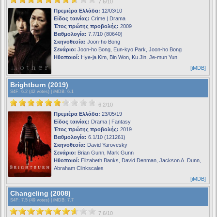
7.6/10
Πρεμιέρα Ελλάδα:
12/03/10
Είδος ταινίας:
Crime | Drama
Έτος πρώτης προβολής:
2009
Βαθμολογία:
7.7/10 (80640)
Σκηνοθεσία:
Joon-ho Bong
Σενάριο:
Joon-ho Bong, Eun-kyo Park, Joon-ho Bong
Ηθοποιοί:
Hye-ja Kim, Bin Won, Ku Jin, Je-mun Yun
[iMDB]
Brightburn (2019)
S4F
: 6.2 (42 votes) |
iMDB
: 6.1
6.2/10
Πρεμιέρα Ελλάδα:
23/05/19
Είδος ταινίας:
Drama | Fantasy
Έτος πρώτης προβολής:
2019
Βαθμολογία:
6.1/10 (121261)
Σκηνοθεσία:
David Yarovesky
Σενάριο:
Brian Gunn, Mark Gunn
Ηθοποιοί:
Elizabeth Banks, David Denman, Jackson A. Dunn,
Abraham Clinkscales
[iMDB]
Changeling (2008)
S4F
: 7.5 (49 votes) |
iMDB
: 7.7
7.6/10