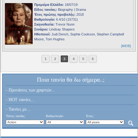
Πρεμιέρα Ελλάδα:
18/07/19
Είδος ταινίας:
Biography | Drama
Έτος πρώτης προβολής:
2018
Βαθμολογία:
6.4/10 (15731)
Σκηνοθεσία:
Trevor Nunn
Σενάριο:
Lindsay Shapero
Ηθοποιοί:
Judi Dench, Sophie Cookson, Stephen Campbell
Moore, Tom Hughes
[iMDB]
1
2
3
4
5
6
Ποια ταινία θα δω σήμερα..;
- Προτάσεις των χρηστών...
- HOT ταινίες...
- Ταινίες με...
Τύπος ταινίας:
Βαθμολογία:
Έτος: