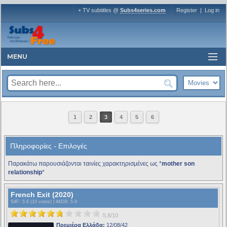
+ TV subtitles @
Subs4series.com
Register
|
Log in
MENU
1
2
3
4
5
6
Πληροφορίες - Επιλογές
Παρακάτω παρουσιάζονται ταινίες χαρακτηρισμένες ως *
mother son
relationship
*
French Exit (2020)
S4F
: 5.6 (10 votes) |
iMDB
: 5.9
5.8/10
Πρεμιέρα Ελλάδα:
12/08/42