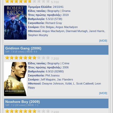
5.7/10
Πρεμιέρα Ελλάδα:
24/10/41
Είδος ταινίας:
Biography | Drama
Έτος πρώτης προβολής:
2019
Βαθμολογία:
5.5/10 (5738)
Σκηνοθεσία:
Richard Gray
Σενάριο:
Eric Belgau, Angus Macfadyen
Ηθοποιοί:
Angus Macfadyen, Diarmaid Murtagh, Jared Harris,
Stephen Murphy
[iMDB]
Gridiron Gang (2006)
S4F
: 7.8 (6 votes) |
iMDB
: 6.9
7.2/10
Είδος ταινίας:
Biography | Crime
Έτος πρώτης προβολής:
2006
Βαθμολογία:
6.9/10 (82980)
Σκηνοθεσία:
Phil Joanou
Σενάριο:
Jeff Maguire, Jac Flanders
Ηθοποιοί:
Dwayne Johnson, Xzibit, L. Scott Caldwell, Leon
Rippy
[iMDB]
Nowhere Boy (2009)
S4F
: 7.2 (24 votes) |
iMDB
: 7.1
7.1/10