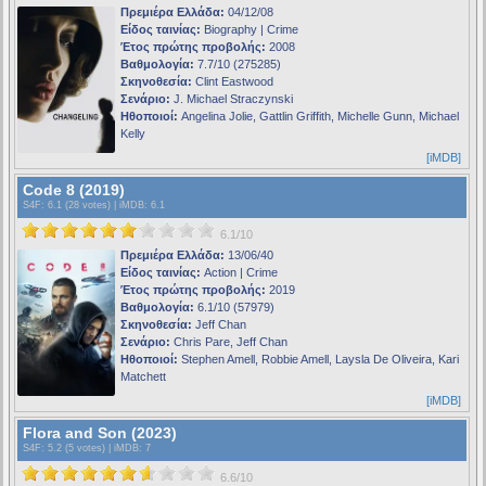
Πρεμιέρα Ελλάδα:
04/12/08
Είδος ταινίας:
Biography | Crime
Έτος πρώτης προβολής:
2008
Βαθμολογία:
7.7/10 (275285)
Σκηνοθεσία:
Clint Eastwood
Σενάριο:
J. Michael Straczynski
Ηθοποιοί:
Angelina Jolie, Gattlin Griffith, Michelle Gunn, Michael
Kelly
[iMDB]
Code 8 (2019)
S4F
: 6.1 (28 votes) |
iMDB
: 6.1
6.1/10
Πρεμιέρα Ελλάδα:
13/06/40
Είδος ταινίας:
Action | Crime
Έτος πρώτης προβολής:
2019
Βαθμολογία:
6.1/10 (57979)
Σκηνοθεσία:
Jeff Chan
Σενάριο:
Chris Pare, Jeff Chan
Ηθοποιοί:
Stephen Amell, Robbie Amell, Laysla De Oliveira, Kari
Matchett
[iMDB]
Flora and Son (2023)
S4F
: 5.2 (5 votes) |
iMDB
: 7
6.6/10