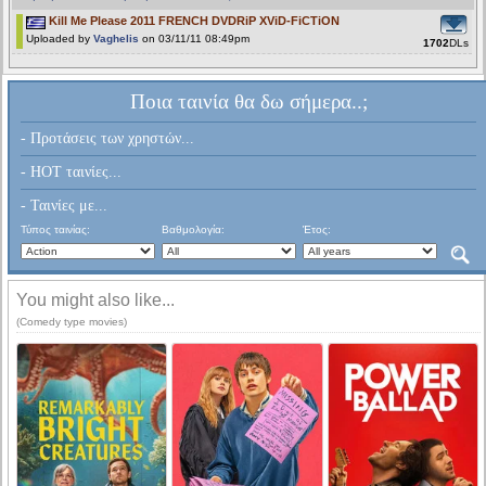
Kill Me Please 2011 FRENCH DVDRiP XViD-FiCTiON
Uploaded by
Vaghelis
on 03/11/11 08:49pm
1702
DLs
Ποια ταινία θα δω σήμερα..;
- Προτάσεις των χρηστών...
- HOT ταινίες...
- Ταινίες με...
Τύπος ταινίας:
Βαθμολογία:
Έτος:
You might also like...
(Comedy type movies)