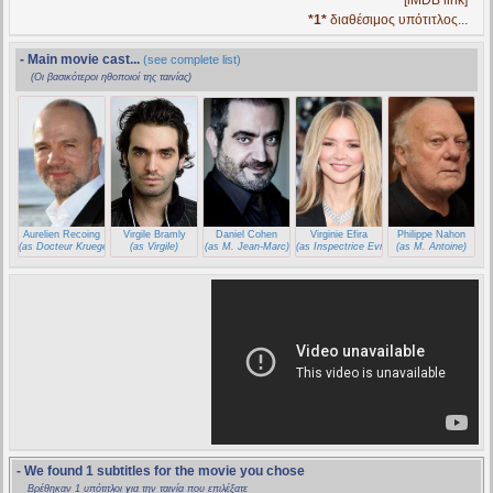
[iMDB link]
*1*
διαθέσιμος υπότιτλος...
- Main movie cast...
(see complete list)
(Οι βασικότεροι ηθοποιοί της ταινίας)
Aurelien Recoing
Virgile Bramly
Daniel Cohen
Virginie Efira
Philippe Nahon
(as Docteur Krueger)
(as Virgile)
(as M. Jean-Marc)
(as Inspectrice Evrard)
(as M. Antoine)
- We found 1 subtitles for the movie you chose
Βρέθηκαν 1 υπότιτλοι για την ταινία που επιλέξατε