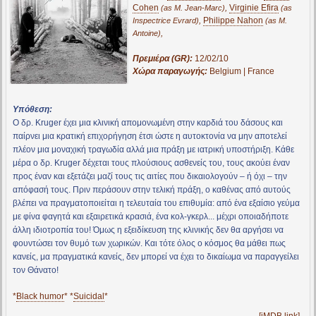
Cohen
,
Virginie Efira
(as M. Jean-Marc)
(as
,
Philippe Nahon
Inspectrice Evrard)
(as M.
,
Antoine)
Πρεμιέρα (GR):
12/02/10
Χώρα παραγωγής:
Belgium | France
Υπόθεση:
Ο δρ. Kruger έχει μια κλινική απομονωμένη στην καρδιά του δάσους και
παίρνει μια κρατική επιχορήγηση έτσι ώστε η αυτοκτονία να μην αποτελεί
πλέον μια μοναχική τραγωδία αλλά μια πράξη με ιατρική υποστήριξη. Κάθε
μέρα ο δρ. Kruger δέχεται τους πλούσιους ασθενείς του, τους ακούει έναν
προς έναν και εξετάζει μαζί τους τις αιτίες που δικαιολογούν – ή όχι – την
απόφασή τους. Πριν περάσουν στην τελική πράξη, ο καθένας από αυτούς
βλέπει να πραγματοποιείται η τελευταία του επιθυμία: από ένα εξαίσιο γεύμα
με φίνα φαγητά και εξαιρετικά κρασιά, ένα κολ-γκερλ... μέχρι οποιαδήποτε
άλλη ιδιοτροπία του! Όμως η εξειδίκευση της κλινικής δεν θα αργήσει να
φουντώσει τον θυμό των χωρικών. Και τότε όλος ο κόσμος θα μάθει πως
κανείς, μα πραγματικά κανείς, δεν μπορεί να έχει το δικαίωμα να παραγγείλει
τον Θάνατο!
*
Black humor
* *
Suicidal
*