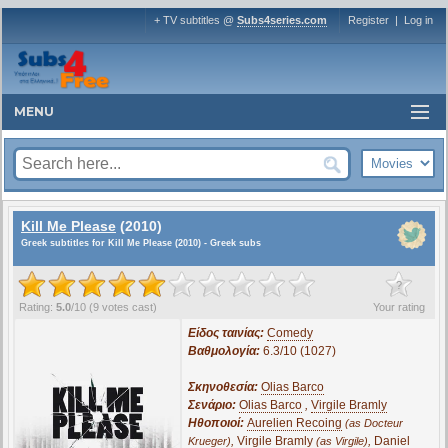
+ TV subtitles @
Subs4series.com
Register
|
Log in
MENU
Kill Me Please
(2010)
Greek subtitles for Kill Me Please (2010) - Greek subs
?
Rating:
5.0
/
10
(
9
votes cast)
Your rating
Είδος ταινίας:
Comedy
Βαθμολογία:
6.3/10 (1027)
Σκηνοθεσία:
Olias Barco
Σενάριο:
Olias Barco
,
Virgile Bramly
Ηθοποιοί:
Aurelien Recoing
(as Docteur
,
Virgile Bramly
,
Daniel
Krueger)
(as Virgile)