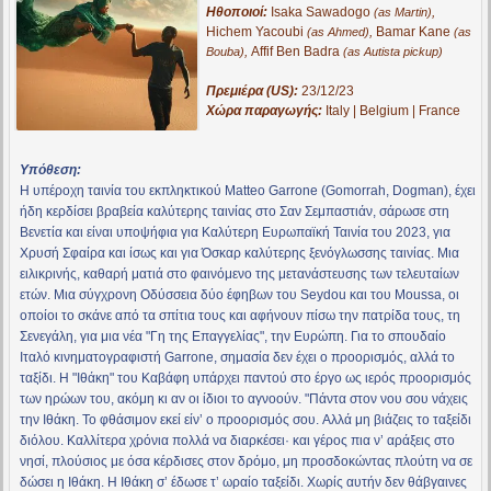
Ηθοποιοί:
Isaka Sawadogo
,
(as Martin)
Hichem Yacoubi
,
Bamar Kane
(as Ahmed)
(as
,
Affif Ben Badra
Bouba)
(as Autista pickup)
Πρεμιέρα (US):
23/12/23
Χώρα παραγωγής:
Italy | Belgium | France
Υπόθεση:
Η υπέροχη ταινία του εκπληκτικού Matteo Garrone (Gomorrah, Dogman), έχει
ήδη κερδίσει βραβεία καλύτερης ταινίας στο Σαν Σεμπαστιάν, σάρωσε στη
Βενετία και είναι υποψήφια για Καλύτερη Ευρωπαϊκή Ταινία του 2023, για
Χρυσή Σφαίρα και ίσως και για Όσκαρ καλύτερης ξενόγλωσσης ταινίας. Μια
ειλικρινής, καθαρή ματιά στο φαινόμενο της μετανάστευσης των τελευταίων
ετών. Μια σύγχρονη Οδύσσεια δύο έφηβων του Seydou και του Moussa, οι
οποίοι το σκάνε από τα σπίτια τους και αφήνουν πίσω την πατρίδα τους, τη
Σενεγάλη, για μια νέα "Γη της Επαγγελίας", την Ευρώπη. Για το σπουδαίο
Ιταλό κινηματογραφιστή Garrone, σημασία δεν έχει ο προορισμός, αλλά το
ταξίδι. Η "Ιθάκη" του Καβάφη υπάρχει παντού στο έργο ως ιερός προορισμός
των ηρώων του, ακόμη κι αν οι ίδιοι το αγνοούν. "Πάντα στον νου σου νάχεις
την Ιθάκη. Το φθάσιμον εκεί είν’ ο προορισμός σου. Aλλά μη βιάζεις το ταξείδι
διόλου. Καλλίτερα χρόνια πολλά να διαρκέσει· και γέρος πια ν’ αράξεις στο
νησί, πλούσιος με όσα κέρδισες στον δρόμο, μη προσδοκώντας πλούτη να σε
δώσει η Ιθάκη. Η Ιθάκη σ’ έδωσε τ’ ωραίο ταξείδι. Χωρίς αυτήν δεν θάβγαινες