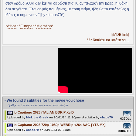
στον δρόμο. Άλλα δεν έχει να σε δώσει πια. Κι αν πτωχική την βρεις, η Ιθάκη
δεν σε γέλασε. Έτσι σοφός που έγινες, με τόση πείρα, ήδη θα το κατάλαβες η
Ιθάκες τι σημαίνουν." [by *chaos70*]
*
Africa
* *
Europe
* *
Migration
*
[iMDB link]
*3*
διαθέσιμοι υπότιτλοι...
- We found 3 subtitles for the movie you chose
Βρέθηκαν 3 υπότιτλοι για την ταινία που επιλέξατε
Io Capitano 2023 iTALiAN BDRiP XviD
Uploaded by
Nick the Greek
on 20/01/24 11:26pm - A subtitle by
chaos70
637
DLs
Io Capitano 2023 720p-1080p WEBRip x264 AAC-[YTS MX]
Uploaded by
chaos70
on 23/12/23 02:21am
3304
DLs