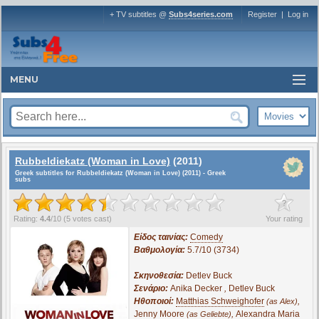
+ TV subtitles @
Subs4series.com
Register
|
Log in
MENU
Rubbeldiekatz (Woman in Love)
(2011)
Greek subtitles for Rubbeldiekatz (Woman in Love) (2011) - Greek
subs
?
Rating:
4.4
/
10
(
5
votes cast)
Your rating
Είδος ταινίας:
Comedy
Βαθμολογία:
5.7/10 (3734)
Σκηνοθεσία:
Detlev Buck
Σενάριο:
Anika Decker
,
Detlev Buck
Ηθοποιοί:
Matthias Schweighofer
,
(as Alex)
Jenny Moore
,
Alexandra Maria
(as Geliebte)