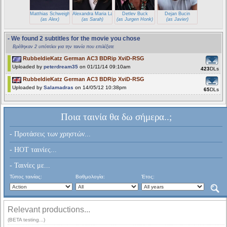
Matthias Schweighofer
Alexandra Maria Lara
Detlev Buck
Dejan Bucin
(as Alex)
(as Sarah)
(as Jurgen Honk)
(as Javier)
- We found 2 subtitles for the movie you chose
Βρέθηκαν 2 υπότιτλοι για την ταινία που επιλέξατε
RubbeldieKatz German AC3 BDRip XviD-RSG
Uploaded by
peterdream35
on 01/11/14 09:10am
423
DLs
RubbeldieKatz German AC3 BDRip XviD-RSG
Uploaded by
Salamadras
on 14/05/12 10:38pm
65
DLs
Ποια ταινία θα δω σήμερα..;
- Προτάσεις των χρηστών...
- HOT ταινίες...
- Ταινίες με...
Τύπος ταινίας:
Βαθμολογία:
Έτος:
Relevant productions...
(BETA testing...)