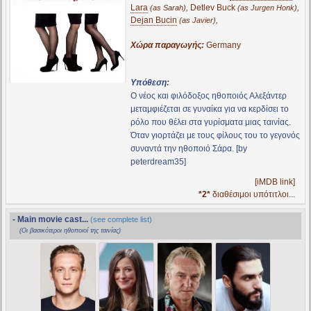
Lara
,
Detlev Buck
,
(as Sarah)
(as Jurgen Honk)
Dejan Bucin
,
(as Javier)
Χώρα παραγωγής:
Germany
Υπόθεση:
Ο νέος και φιλόδοξος ηθοποιός Αλεξάντερ
μεταμφιέζεται σε γυναίκα για να κερδίσει το
ρόλο που θέλει στα γυρίσματα μιας ταινίας.
Όταν γιορτάζει με τους φίλους του το γεγονός
συναντά την ηθοποιό Σάρα. [by
peterdream35]
[iMDB link]
*2*
διαθέσιμοι υπότιτλοι...
- Main movie cast...
(see complete list)
(Οι βασικότεροι ηθοποιοί της ταινίας)