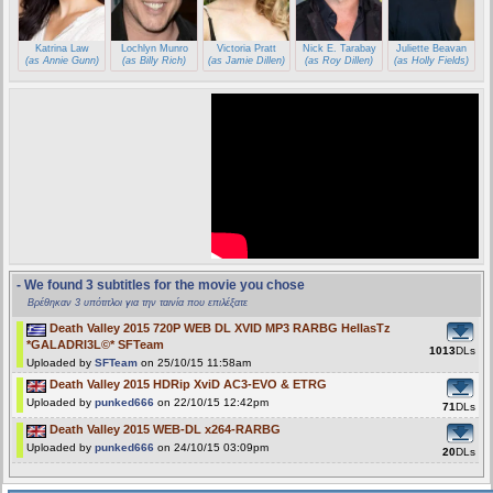
Katrina Law
Lochlyn Munro
Victoria Pratt
Nick E. Tarabay
Juliette Beavan
(as Annie Gunn)
(as Billy Rich)
(as Jamie Dillen)
(as Roy Dillen)
(as Holly Fields)
- We found 3 subtitles for the movie you chose
Βρέθηκαν 3 υπότιτλοι για την ταινία που επιλέξατε
Death Valley 2015 720P WEB DL XVID MP3 RARBG HellasTz
*GALADRI3L©* SFTeam
1013
DLs
Uploaded by
SFTeam
on 25/10/15 11:58am
Death Valley 2015 HDRip XviD AC3-EVO & ETRG
Uploaded by
punked666
on 22/10/15 12:42pm
71
DLs
Death Valley 2015 WEB-DL x264-RARBG
Uploaded by
punked666
on 24/10/15 03:09pm
20
DLs