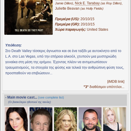
,
Nick E. Tarabay
,
Jamie Dillen)
(as Roy Dillen)
Juliette Beavan
(as Holly Fields)
Πρεμιέρα (US):
20/10/15
Πρεμιέρα (GR):
20/10/15
Χώρα παραγωγής:
United States
Υπόθεση:
Στο Death Valley τέσσερις άγνωστοι και σε ένα ταξίδι με αυτοκίνητο από το
L.A. στο Las Vegas, υπό την επήρεια αλκοόλ, χτυπούν μια μυστηριώδη
γυναίκα στη μέση της ερήμου. Έχοντας πλέον να αντιμετωπίσουν
τραυματισμούς, τα στοιχεία της φύσης και τελικά την ανθρώπινη φύση τους,
προσπαθούν να επιβιώσουν...
[iMDB link]
*3*
διαθέσιμοι υπότιτλοι...
- Main movie cast...
(see complete list)
(Οι βασικότεροι ηθοποιοί της ταινίας)