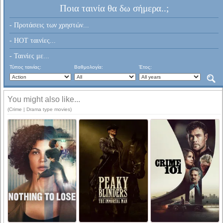
Ποια ταινία θα δω σήμερα..;
- Προτάσεις των χρηστών...
- HOT ταινίες...
- Ταινίες με...
Τύπος ταινίας:
Βαθμολογία:
Έτος:
You might also like...
(Crime | Drama type movies)