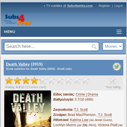
+ TV subtitles @
Subs4series.com
Register
|
Log in
MENU
Death Valley
(2015)
Greek subtitles for Death Valley (2015) - Greek subs
?
Rating:
4.2
/
10
(
13
votes cast)
Your rating
Είδος ταινίας:
Crime | Drama
Βαθμολογία:
3.7/10 (486)
Σκηνοθεσία:
T.J. Scott
Σενάριο:
Brad MacPherson
,
T.J. Scott
Ηθοποιοί:
Katrina Law
,
(as Annie Gunn)
Lochlyn Munro
,
Victoria Pratt
(as Billy Rich)
(as