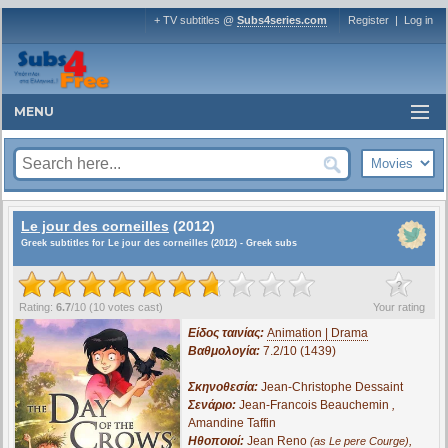
+ TV subtitles @
Subs4series.com
Register
|
Log in
MENU
Le jour des corneilles
(2012)
Greek subtitles for Le jour des corneilles (2012) - Greek subs
?
Rating:
6.7
/
10
(
10
votes cast)
Your rating
Είδος ταινίας:
Animation | Drama
Βαθμολογία:
7.2/10 (1439)
Σκηνοθεσία:
Jean-Christophe Dessaint
Σενάριο:
Jean-Francois Beauchemin
,
Amandine Taffin
Ηθοποιοί:
Jean Reno
,
(as Le pere Courge)