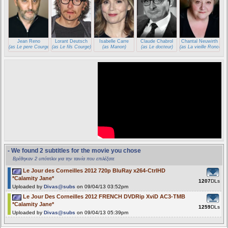
Jean Reno
Lorant Deutsch
Isabelle Carre
Claude Chabrol
Chantal Neuwirth
(as Le pere Courge)
(as Le fils Courge)
(as Manon)
(as Le docteur)
(as La vieille Ronce)
- We found 2 subtitles for the movie you chose
Βρέθηκαν 2 υπότιτλοι για την ταινία που επιλέξατε
Le Jour des Corneilles 2012 720p BluRay x264-CtrlHD
*Calamity Jane*
1207
DLs
Uploaded by
Divas@subs
on 09/04/13 03:52pm
Le Jour Des Corneilles 2012 FRENCH DVDRip XviD AC3-TMB
*Calamity Jane*
1259
DLs
Uploaded by
Divas@subs
on 09/04/13 05:39pm