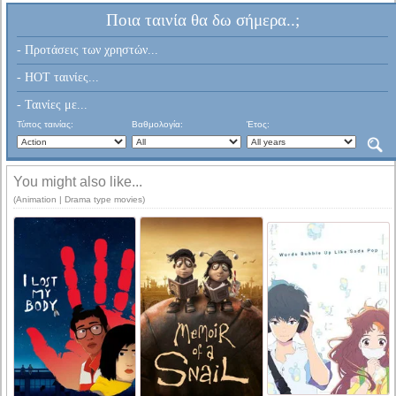
Ποια ταινία θα δω σήμερα..;
- Προτάσεις των χρηστών...
- HOT ταινίες...
- Ταινίες με...
Τύπος ταινίας:
Βαθμολογία:
Έτος:
You might also like...
(Animation | Drama type movies)