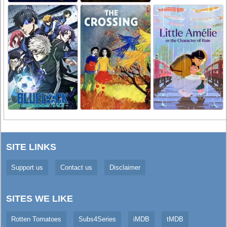
SITE LINKS
Support us
Contact us
Disclaimer
SITES WE LIKE
Rotten Tomatoes
Subs4Series
iMDB
tMDB