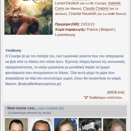
Lorant Deutsch
,
Isabelle
(as Le fils Courge)
Carre
,
Claude Chabrol
(as Manon)
(as Le
,
Chantal Neuwirth
docteur)
(as La vieille Ronce)
Πρεμιέρα (GR):
23/11/13
Χώρα παραγωγής:
France | Belgium |
Luxembourg
Υπόθεση:
Ο Courge ζει με τον πατέρα του, ένα τυραννικό γίγαντα που του απαγορεύει
να βγει από το δάσος στο οποίο ζουν. Έχοντας πλήρη άγνοια της κοινωνικής
πραγματικότητας, το αγόρι μεγαλώνει με μοναδική παρέα τα ήρεμα
φαντάσματα που στοιχειώνουν το δάσος. Όλα αυτά μέχρι τη μέρα που
αναγκάζεται να πάει στο κοντινότερο χωριό, όπου θα συναντήσει τη νεαρή
Manon. [festivalfilmfrancophone.gr]
[iMDB link]
*2*
διαθέσιμοι υπότιτλοι...
- Main movie cast...
(see complete list)
(Οι βασικότεροι ηθοποιοί της ταινίας)