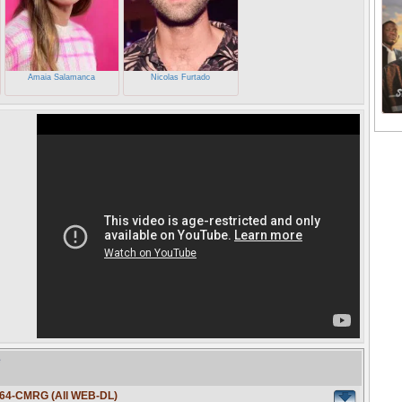
Amaia Salamanca
Nicolas Furtado
e
264-CMRG (All WEB-DL)