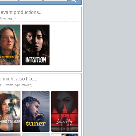
evant productions...
 testing...)
 might also like...
me | Drama type movies)