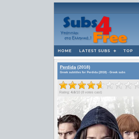
HOME
LATEST SUBS
TOP
Perdida
(2018)
Greek subtitles for Perdida (2018) - Greek subs
Rating:
4.6
/
10
(
8
votes cast)