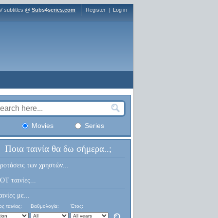
V subtitles @
Subs4series.com
Register
|
Log in
Movies
Series
Ποια ταινία θα δω σήμερα..;
ροτάσεις των χρηστών...
OT ταινίες...
αινίες με...
ς ταινίας:
Βαθμολογία:
Έτος: