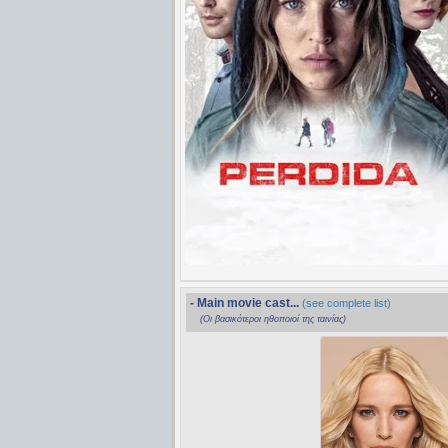
- Main movie cast...
(see complete list)
(Οι βασικότεροι ηθοποιοί της ταινίας)