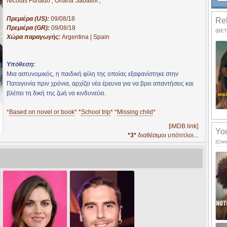
Nicolas Furtado
,
Oriana Sabatini
,
Πρεμιέρα (US):
09/08/18
Rel
Πρεμιέρα (GR):
09/08/18
(BETA
Χώρα παραγωγής:
Argentina | Spain
Υπόθεση:
Μια αστυνομικός, η παιδική φίλη της οποίας εξαφανίστηκε στην
Παταγονία πριν χρόνια, αρχίζει νέα έρευνα για να βρει απαντήσεις και
βλέπει τη δική της ζωή να κινδυνεύει.
*
Based on novel or book
* *
School trip
* *
Missing child
*
[iMDB link]
You
*3*
διαθέσιμοι υπότιτλοι...
(Cri