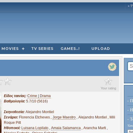
+ T
MOVIES
TV SERIES
GAMES..!
UPLOAD
?
Your rating
Είδος ταινίας:
Crime | Drama
- Π
Βαθμολογία:
5.7/10 (5616)
- H
Σκηνοθεσία:
Alejandro Montiel
Σενάριο:
Florencia Etcheves
,
Jorge Maestro
,
Alejandro Montiel
,
Mili
- Τ
Roque Pitt
Τύπο
Ηθοποιοί:
Luisana Lopilato
,
Amaia Salamanca
,
Arancha Marti
,