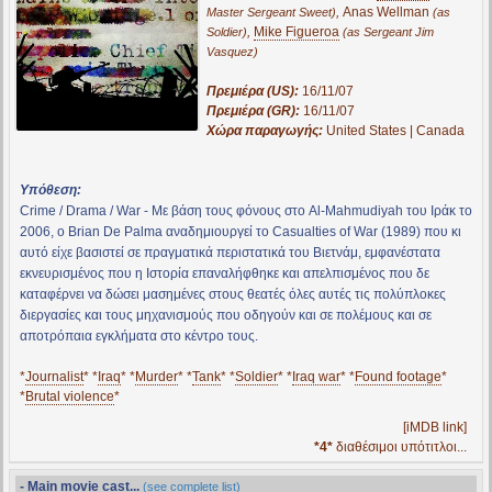
,
Anas Wellman
Master Sergeant Sweet)
(as
,
Mike Figueroa
Soldier)
(as Sergeant Jim
Vasquez)
Πρεμιέρα (US):
16/11/07
Πρεμιέρα (GR):
16/11/07
Χώρα παραγωγής:
United States | Canada
Υπόθεση:
Crime / Drama / War - Με βάση τους φόνους στο Al-Mahmudiyah του Ιράκ το
2006, ο Brian De Palma αναδημιουργεί το Casualties of War (1989) που κι
αυτό είχε βασιστεί σε πραγματικά περιστατικά του Βιετνάμ, εμφανέστατα
εκνευρισμένος που η Ιστορία επαναλήφθηκε και απελπισμένος που δε
καταφέρνει να δώσει μασημένες στους θεατές όλες αυτές τις πολύπλοκες
διεργασίες και τους μηχανισμούς που οδηγούν και σε πολέμους και σε
αποτρόπαια εγκλήματα στο κέντρο τους.
*
Journalist
* *
Iraq
* *
Murder
* *
Tank
* *
Soldier
* *
Iraq war
* *
Found footage
*
*
Brutal violence
*
[iMDB link]
*4*
διαθέσιμοι υπότιτλοι...
- Main movie cast...
(see complete list)