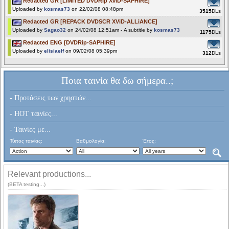
Redacted GR [LIMITED DVDRip XviD-SAPHiRE]
Uploaded by
kosmas73
on 22/02/08 08:48pm
3515
DLs
Redacted GR [REPACK DVDSCR XViD-ALLiANCE]
Uploaded by
Sagao32
on 24/02/08 12:51am - A subtitle by
kosmas73
1175
DLs
Redacted ENG [DVDRip-SAPHiRE]
Uploaded by
elisiaelf
on 09/02/08 05:39pm
312
DLs
Ποια ταινία θα δω σήμερα..;
- Προτάσεις των χρηστών...
- HOT ταινίες...
- Ταινίες με...
Τύπος ταινίας:
Βαθμολογία:
Έτος:
Relevant productions...
(BETA testing...)