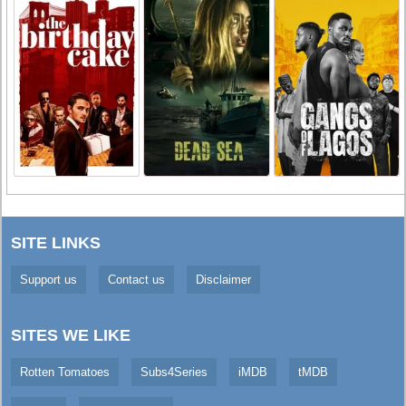
SITE LINKS
Support us
Contact us
Disclaimer
SITES WE LIKE
Rotten Tomatoes
Subs4Series
iMDB
tMDB