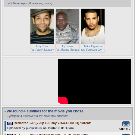
(Οι βασικότεροι ηθοποιοί της ταινίας)
Izzy Diaz
Ty Jones
Mike Figueroa
(as Angel Salazar)
(as Master Sergeant Sweet)
(as Sergeant Jim Vasquez)
- We found 4 subtitles for the movie you chose
Βρέθηκαν 4 υπότιτλοι για την ταινία που επιλέξατε
Redacted GR [720p BluRay x264-CDDHD] *kitcat*
Uploaded by
punked666
on 19/04/08 01:42am
587
DLs