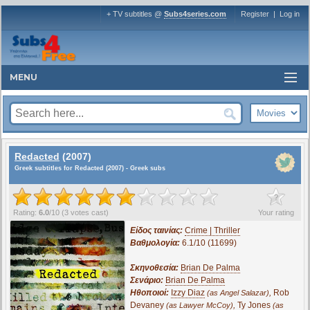
+ TV subtitles @
Subs4series.com
Register
|
Log in
MENU
Redacted
(2007)
Greek subtitles for Redacted (2007) - Greek subs
?
Rating:
6.0
/
10
(
3
votes cast)
Your rating
Είδος ταινίας:
Crime | Thriller
Βαθμολογία:
6.1/10 (11699)
Σκηνοθεσία:
Brian De Palma
Σενάριο:
Brian De Palma
Ηθοποιοί:
Izzy Diaz
,
Rob
(as Angel Salazar)
Devaney
,
Ty Jones
(as Lawyer McCoy)
(as