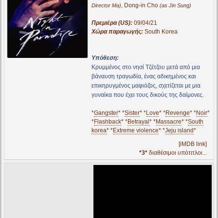
,
Dong-in Cho
Director Ma)
(as Jin Sung)
Πρεμιέρα (US):
09/04/21
Χώρα παραγωγής:
South Korea
Υπόθεση:
Κρυμμένος στο νησί Τζέτζου μετά από μια
βάναυση τραγωδία, ένας αδικημένος και
επικηρυγμένος μαφιόζος, σχετίζεται με μια
γυναίκα που έχει τους δικούς της δαίμονες.
*
Gangster
* *
Sister
* *
Love
* *
Revenge
* *
Noir
*
*
Flashback
* *
Betrayal
* *
Massacre
* *
South
korea
* *
Extreme violence
* *
Jeju island
*
[iMDB link]
*3*
διαθέσιμοι υπότιτλοι...