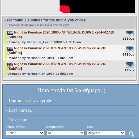
- We found 3 subtitles for the movie you chose
Βρέθηκαν 3 υπότιτλοι για την ταινία που επιλέξατε
Night in Paradise 2020 1080p NF WEB-DL DDP5 1 x264-MZABI
(SubRip)
366
DLs
Uploaded by
Catherine_Lee
on 09/04/21 11:42am
Night in Paradise 2020 KOREAN 1080p WEBRip x264-VXT
[SubRip]
376
DLs
Uploaded by
Nerddork
on 10/04/21 06:30pm
Night in Paradise 2020 KOREAN 1080p WEBRip x264-VXT
[SubRip]
28
DLs
Uploaded by
Nerddork
on 10/04/21 06:28pm
Ποια ταινία θα δω σήμερα..;
- Προτάσεις των χρηστών...
- HOT ταινίες...
- Ταινίες με...
Τύπος ταινίας:
Βαθμολογία:
Έτος: