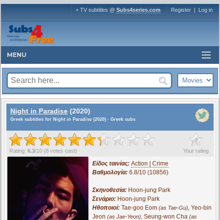
+ TV subtitles @
Subs4series.com
Register
|
Log in
MENU
Night in Paradise
(2020)
Greek subtitles for Night in Paradise (2020) - Greek subs
?
Rating:
6.3
/
10
(
8
votes cast)
Your rating
Είδος ταινίας:
Action | Crime
Βαθμολογία:
6.8/10 (10856)
Σκηνοθεσία:
Hoon-jung Park
Σενάριο:
Hoon-jung Park
Ηθοποιοί:
Tae-goo Eom
,
Yeo-bin
(as Tae-Gu)
Jeon
,
Seung-won Cha
(as Jae-Yeon)
(as