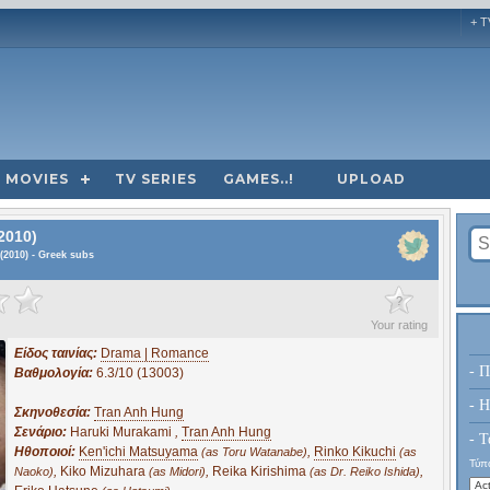
+ T
MOVIES
TV SERIES
GAMES..!
UPLOAD
2010)
(2010) - Greek subs
?
Your rating
Είδος ταινίας:
Drama | Romance
- Π
Βαθμολογία:
6.3/10 (13003)
- H
Σκηνοθεσία:
Tran Anh Hung
Σενάριο:
Haruki Murakami
,
Tran Anh Hung
- Τ
Ηθοποιοί:
Ken'ichi Matsuyama
,
Rinko Kikuchi
(as Toru Watanabe)
(as
Τύπο
,
Kiko Mizuhara
,
Reika Kirishima
,
Naoko)
(as Midori)
(as Dr. Reiko Ishida)