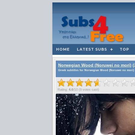
HOME
LATEST SUBS
TOP
Norwegian Wood (Noruwei no mori)
(
Greek subtitles for Norwegian Wood (Noruwei no mori) 
Rating:
4.6
/
10
(
9
votes cast)