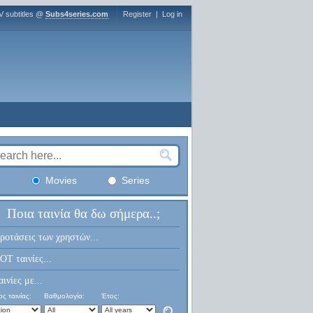
V subtitles @
Subs4series.com
Register
|
Log in
Movies
Series
Ποια ταινία θα δω σήμερα..;
ροτάσεις των χρηστών...
OT ταινίες...
αινίες με...
ς ταινίας:
Βαθμολογία:
Έτος: