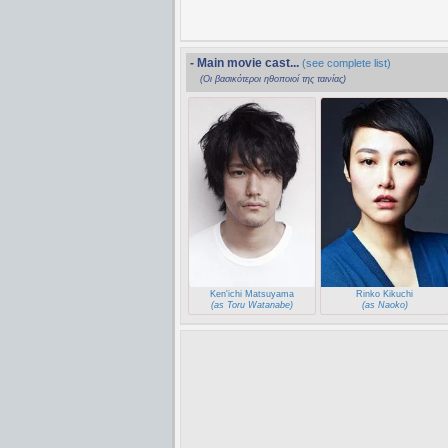
- Main movie cast...
(see complete list)
(Οι βασικότεροι ηθοποιοί της ταινίας)
Ken'ichi Matsuyama
Rinko Kikuchi
(as Toru Watanabe)
(as Naoko)