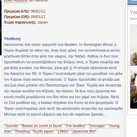
Eriko Hatsune
(as Hatsumi)
Πρεμιέρα (US):
06/01/12
You
Πρεμιέρα (GR):
06/01/12
(Dra
Χώρα παραγωγής:
Japan
Υπόθεση:
Ακούγοντας ένα παλιό τραγούδι των Beatles, το Norwegian Wood, ο
Τόρου θυμάται τα νιάτα του, όταν ένας φίλος του αυτοκτόνησε κι αυτός
μεγάλωσε δίπλα στην φίλη του νεκρού, την Ναόκο. Καθώς οι δυο τους
προσπαθούν να ανταπεξέλθουν της θλίψης τους, ο Τόρου γνωρίζει και
μια άλλη γυναίκα, την Μιντόρι. [cine.gr] -||- Η ιστορία εξελίσσεται κατά
την δεκαετία του '60. Ο Τόρου Γουατανάμπε χάνει τον μοναδικό του φίλο
τον Κιζουκι όταν εκείνος αυτοκτονεί. Ο Τόρου προσπαθεί να φτιάξει μια
νέα ζωή όταν μπαίνει στο Πανεπιστήμιο του Τόκιο. Τυχαία εκεί συναντάει
την πρώην κοπέλα του Κίζουκι, την Ναόκο. Οι δυο τους έρχονται πιο
κοντά επειδή μοιράζονται τον ίδιο πόνο για τον χαμό του Κιζουκι. Μετά
τα 20α γενέθλια της, η Ναόκο πηγαίνει στο Κιοτο σε ένα ψυχιατρείο. Ο
Τόρου απελπισμένος από αυτή την κατάσταση συναντάει την καλόκαρδη
Μίντορι κατά το εαρινό εξάμηνο και ένα νέο κεφάλαιο ξεκινάει...
*
Suicide
* *
Based on novel or book
* *
The beatles
* *
Teenager
* *
Young
man
* *
Reading
* *
Kyoto japan
* *
1960s
* *
Japanese film
*