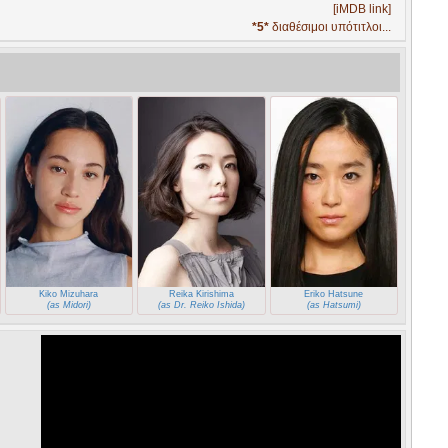
[iMDB link]
*5*
διαθέσιμοι υπότιτλοι...
Kiko Mizuhara
Reika Kirishima
Eriko Hatsune
(as Midori)
(as Dr. Reiko Ishida)
(as Hatsumi)