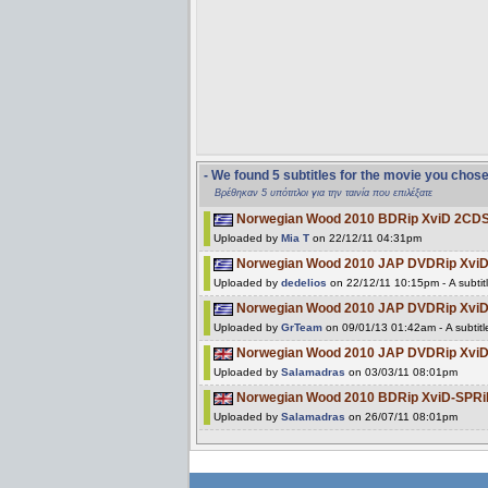
- We found 5 subtitles for the movie you chos
Βρέθηκαν 5 υπότιτλοι για την ταινία που επιλέξατε
Norwegian Wood 2010 BDRip XviD 2CD
Uploaded by
Mia T
on 22/12/11 04:31pm
Norwegian Wood 2010 JAP DVDRip Xvi
Uploaded by
dedelios
on 22/12/11 10:15pm - A subtit
Norwegian Wood 2010 JAP DVDRip Xv
Uploaded by
GrTeam
on 09/01/13 01:42am - A subtit
Norwegian Wood 2010 JAP DVDRip Xv
Uploaded by
Salamadras
on 03/03/11 08:01pm
Norwegian Wood 2010 BDRip XviD-SPR
Uploaded by
Salamadras
on 26/07/11 08:01pm