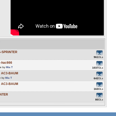
e
S-SPRiNTER
961
DLs
D-hac666
le by
Mia T
1037
DLs
iD AC3-BAUM
le by
Mia T
642
DLs
iD AC3-BAUM
163
DLs
iNTER
80
DLs