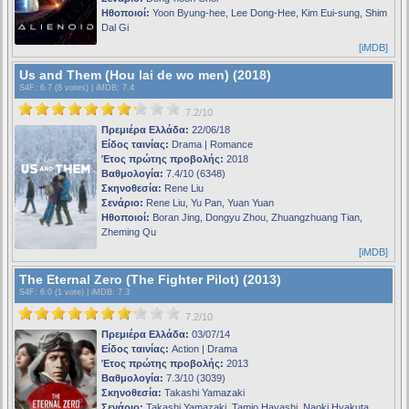
Ηθοποιοί:
Yoon Byung-hee, Lee Dong-Hee, Kim Eui-sung, Shim
Dal Gi
[iMDB]
Us and Them (Hou lai de wo men) (2018)
S4F
: 6.7 (8 votes) |
iMDB
: 7.4
7.2/10
Πρεμιέρα Ελλάδα:
22/06/18
Είδος ταινίας:
Drama | Romance
Έτος πρώτης προβολής:
2018
Βαθμολογία:
7.4/10 (6348)
Σκηνοθεσία:
Rene Liu
Σενάριο:
Rene Liu, Yu Pan, Yuan Yuan
Ηθοποιοί:
Boran Jing, Dongyu Zhou, Zhuangzhuang Tian,
Zheming Qu
[iMDB]
The Eternal Zero (The Fighter Pilot) (2013)
S4F
: 6.0 (1 vote) |
iMDB
: 7.3
7.2/10
Πρεμιέρα Ελλάδα:
03/07/14
Είδος ταινίας:
Action | Drama
Έτος πρώτης προβολής:
2013
Βαθμολογία:
7.3/10 (3039)
Σκηνοθεσία:
Takashi Yamazaki
Σενάριο:
Takashi Yamazaki, Tamio Hayashi, Naoki Hyakuta