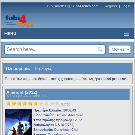
+ TV subtitles @
Subs4series.com
Register
|
Log in
MENU
Πληροφορίες - Επιλογές
Παρακάτω παρουσιάζονται ταινίες χαρακτηρισμένες ως *
past and present
*
Alienoid (2022)
S4F
: 4.7 (10 votes) |
iMDB
: 6.3
5.7/10
Πρεμιέρα Ελλάδα:
26/02/43
Είδος ταινίας:
Action | Adventure
Έτος πρώτης προβολής:
2022
Βαθμολογία:
6.3/10 (7754)
Σκηνοθεσία:
Dong-hoon Choi
Σενάριο:
Dong-hoon Choi