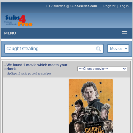
+ TV subtitles @
Subs4series.com
Register
|
Log in
MENU
- We found 1 movie which meets your
criteria
Βρέθηκε 1 ταινία με αυτά τα κριτήρια