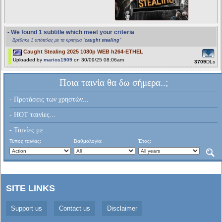
- We found 1 subtitle which meet your criteria
Βρέθηκε 1 υπότιτλος με τα κριτήρια "
caught stealing
"
Caught Stealing 2025 1080p WEB h264-ETHEL
Uploaded by
marios1909
on 30/09/25 08:06am
3709
DLs
Ποια ταινία θα δω σήμερα..;
- Προτάσεις των χρηστών...
- HOT ταινίες...
- Ταινίες με...
Τύπος ταινίας:
Βαθμολογία:
Έτος:
SITE LINKS
Support us
Contact us
Disclaimer