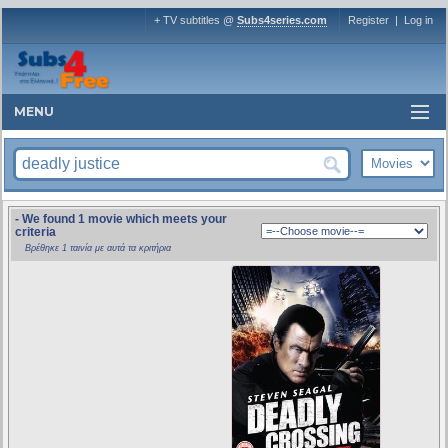
+ TV subtitles @
Subs4series.com
Register
|
Log in
MENU
- We found 1 movie which meets your
criteria
Βρέθηκε 1 ταινία με αυτά τα κριτήρια