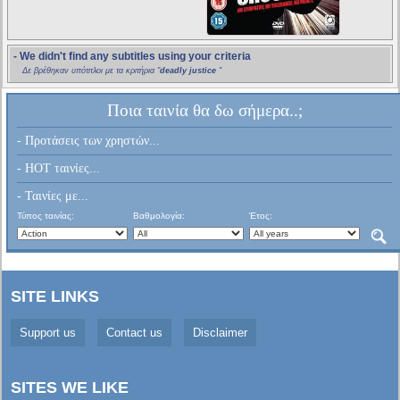
- We didn't find any subtitles using your criteria
Δε βρέθηκαν υπότιτλοι με τα κριτήρια "
deadly justice
"
Ποια ταινία θα δω σήμερα..;
- Προτάσεις των χρηστών...
- HOT ταινίες...
- Ταινίες με...
Τύπος ταινίας:
Βαθμολογία:
Έτος:
SITE LINKS
Support us
Contact us
Disclaimer
SITES WE LIKE