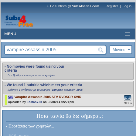
+ TV subtitles @
Subs4series.com
Register
|
Log in
MENU
- No movies were found using your
criteria
Δεν βρέθηκε ταινία με αυτά τα κριτήρια
- We found 1 subtitle which meet your criteria
Βρέθηκε 1 υπότιτλος με τα κριτήρια "
vampire assassin 2005
"
Vampire Assassin 2005 STV DVDSCR XViD
Uploaded by
kostas725
on 08/06/14 05:21pm
9
DLs
Ποια ταινία θα δω σήμερα..;
- Προτάσεις των χρηστών...
- HOT ταινίες...