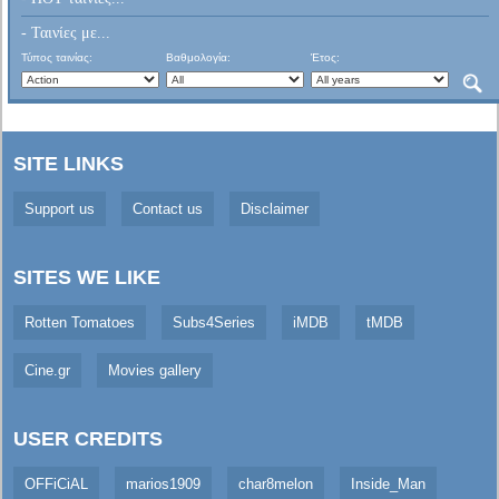
- Ταινίες με...
Τύπος ταινίας:
Βαθμολογία:
Έτος:
SITE LINKS
Support us
Contact us
Disclaimer
SITES WE LIKE
Rotten Tomatoes
Subs4Series
iMDB
tMDB
Cine.gr
Movies gallery
USER CREDITS
OFFiCiAL
marios1909
char8melon
Inside_Man