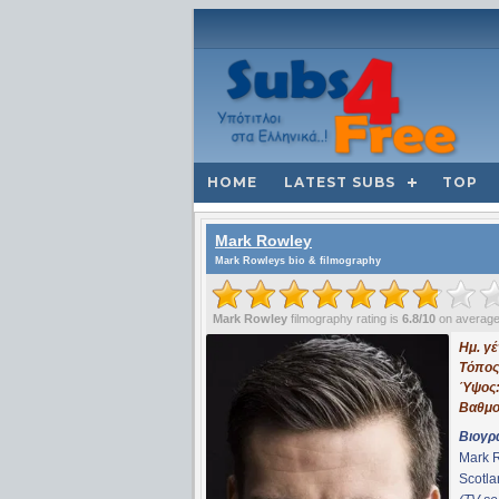
HOME
LATEST SUBS
TOP
Mark Rowley
Mark Rowleys bio & filmography
Mark Rowley
filmography rating is
6.8/10
on averag
Ημ. γ
Τόπος
Ύψος
Βαθμο
Βιογρ
Mark R
Scotla