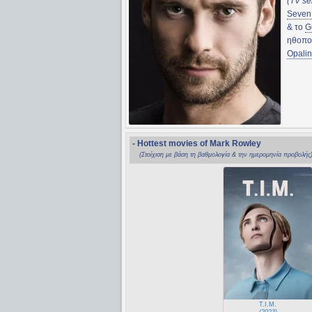
(TV se
Seven 
& το
G
ηθοπο
Opali
- Hottest movies of Mark Rowley
(Στοίχιση με βάση τη βαθμολογία & την ημερομηνία προβολής
T.I.M.
(2023)