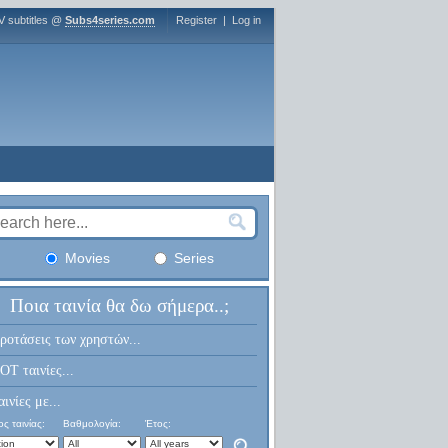
V subtitles @
Subs4series.com
Register
|
Log in
Movies
Series
Ποια ταινία θα δω σήμερα..;
ροτάσεις των χρηστών...
OT ταινίες...
αινίες με...
ς ταινίας:
Βαθμολογία:
Έτος: