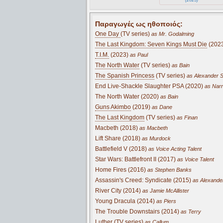
Παραγωγές ως ηθοποιός:
One Day
(TV series)
as Mr. Godalming
The Last Kingdom: Seven Kings Must Die
(202
T.I.M.
(2023)
as Paul
The North Water
(TV series)
as Bain
The Spanish Princess
(TV series)
as Alexander S
End Live-Shackle Slaughter PSA (2020)
as Narr
The North Water (2020)
as Bain
Guns Akimbo
(2019)
as Dane
The Last Kingdom
(TV series)
as Finan
Macbeth (2018)
as Macbeth
Lift Share (2018)
as Murdock
Battlefield V (2018)
as Voice Acting Talent
Star Wars: Battlefront II (2017)
as Voice Talent
Home Fires (2016)
as Stephen Banks
Assassin's Creed: Syndicate (2015)
as Alexande
River City (2014)
as Jamie McAllister
Young Dracula (2014)
as Piers
The Trouble Downstairs (2014)
as Terry
Luther
(TV series)
as Callum