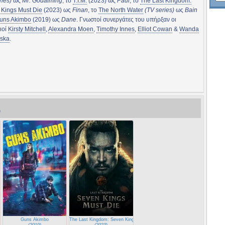
ries)
ως
Mr. Godalming
, το
T.I.M.
(2023) ως
Paul
, το
The Last Kingdom:
Kings Must Die
(2023) ως
Finan
, το
The North Water
(TV series)
ως
Bain
uns Akimbo
(2019) ως
Dane
. Γνωστοί συνεργάτες του υπήρξαν οι
ιοί
Kirsty Mitchell
,
Alexandra Moen
,
Timothy Innes
,
Elliot Cowan
&
Wanda
nska
.
)
Guns Akimbo
The Last Kingdom: Seven Kings Must Die
(2019)
(2023)