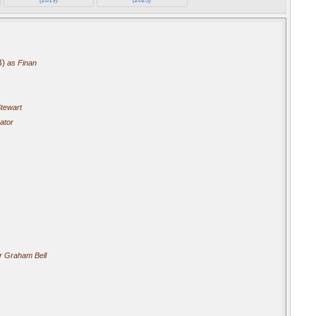
3)
as Finan
tewart
ator
r Graham Bell