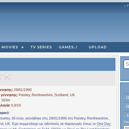
+ T
MOVIES
TV SERIES
GAMES..!
UPLOAD
e
έννησης:
29/01/1990
 γέννησης:
Paisley, Renfrewshire, Scotland, UK
- Π
:
183m
λογία:
6.8/10
- H
αφικό:
- Τ
owley, 36 ετών, γεννήθηκε στις 29/01/1990 στο Paisley, Renfrewshire,
Τύπο
nd, UK. Έχει συμμετάσχει ως ηθοποιός σε παραγωγές όπως το
One Day