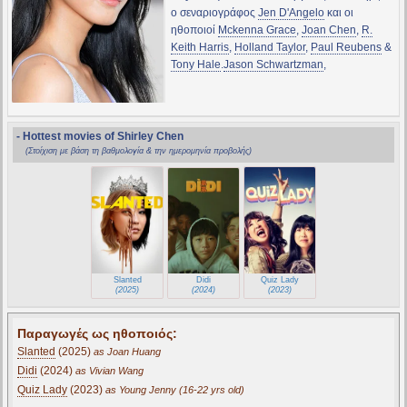
ο σεναριογράφος
Jen D'Angelo
και οι
ηθοποιοί
Mckenna Grace
,
Joan Chen
,
R.
Keith Harris
,
Holland Taylor
,
Paul Reubens
&
Tony Hale
.
Jason Schwartzman
,
- Hottest movies of Shirley Chen
(Στοίχιση με βάση τη βαθμολογία & την ημερομηνία προβολής)
Slanted
Didi
Quiz Lady
(2025)
(2024)
(2023)
Παραγωγές ως ηθοποιός:
Slanted
(2025)
as Joan Huang
Didi
(2024)
as Vivian Wang
Quiz Lady
(2023)
as Young Jenny (16-22 yrs old)