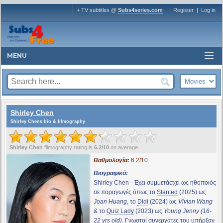
+ TV subtitles @
Subs4series.com
Register
|
Log in
MENU
Shirley Chen
Shirley Chens bio & filmography
Shirley Chen
filmography rating is
6.2/10
on average
Βαθμολογία:
6.2/10
Βιογραφικό:
Shirley Chen - Έχει συμμετάσχει ως ηθοποιός
σε παραγωγές όπως το
Slanted
(2025) ως
Joan Huang
, το
Didi
(2024) ως
Vivian Wang
& το
Quiz Lady
(2023) ως
Young Jenny (16-
22 yrs old)
. Γνωστοί συνεργάτες του υπήρξαν