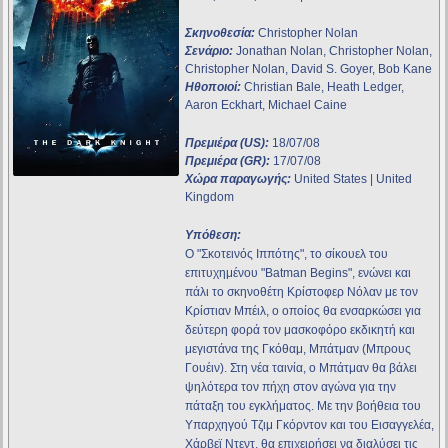
Σκηνοθεσία:
Christopher Nolan
Σενάριο:
Jonathan Nolan, Christopher Nolan,
Christopher Nolan, David S. Goyer, Bob Kane
Ηθοποιοί:
Christian Bale, Heath Ledger,
Aaron Eckhart, Michael Caine
Πρεμιέρα (US):
18/07/08
Πρεμιέρα (GR):
17/07/08
Χώρα παραγωγής:
United States | United
Kingdom
Υπόθεση:
Ο "Σκοτεινός Ιππότης", το σίκουελ του
επιτυχημένου "Batman Begins", ενώνει και
πάλι το σκηνοθέτη Κρίστοφερ Νόλαν με τον
Κρίστιαν Μπέιλ, ο οποίος θα ενσαρκώσει για
δεύτερη φορά τον μασκοφόρο εκδικητή και
μεγιστάνα της Γκόθαμ, Μπάτμαν (Μπρους
Γουέιν). Στη νέα ταινία, ο Μπάτμαν θα βάλει
ψηλότερα τον πήχη στον αγώνα για την
πάταξη του εγκλήματος. Με την βοήθεια του
Υπαρχηγού Τζιμ Γκόρντον και του Εισαγγελέα,
Χάρβεϊ Ντεντ, θα επιχειρήσει να διαλύσει τις