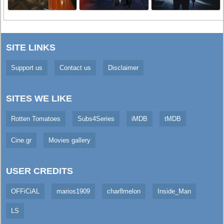
SITE LINKS
Support us
Contact us
Disclaimer
SITES WE LIKE
Rotten Tomatoes
Subs4Series
iMDB
tMDB
Cine.gr
Movies gallery
USER CREDITS
OFFiCiAL
marios1909
char8melon
Inside_Man
LS