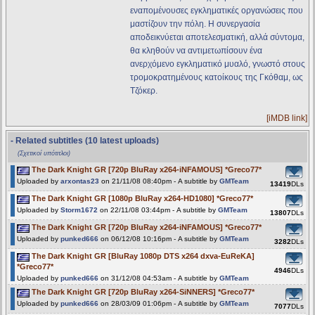
εναπομένουσες εγκληματικές οργανώσεις που
μαστίζουν την πόλη. Η συνεργασία
αποδεικνύεται αποτελεσματική, αλλά σύντομα,
θα κληθούν να αντιμετωπίσουν ένα
ανερχόμενο εγκληματικό μυαλό, γνωστό στους
τρομοκρατημένους κατοίκους της Γκόθαμ, ως
Τζόκερ.
[iMDB link]
- Related subtitles (10 latest uploads)
(Σχετικοί υπότιτλοι)
The Dark Knight GR [720p BluRay x264-iNFAMOUS] *Greco77*
Uploaded by
arxontas23
on 21/11/08 08:40pm - A subtitle by
GMTeam
13419
DLs
The Dark Knight GR [1080p BluRay x264-HD1080] *Greco77*
Uploaded by
Storm1672
on 22/11/08 03:44pm - A subtitle by
GMTeam
13807
DLs
The Dark Knight GR [720p BluRay x264-iNFAMOUS] *Greco77*
Uploaded by
punked666
on 06/12/08 10:16pm - A subtitle by
GMTeam
3282
DLs
The Dark Knight GR [BluRay 1080p DTS x264 dxva-EuReKA]
*Greco77*
4946
DLs
Uploaded by
punked666
on 31/12/08 04:53am - A subtitle by
GMTeam
The Dark Knight GR [720p BluRay x264-SiNNERS] *Greco77*
Uploaded by
punked666
on 28/03/09 01:06pm - A subtitle by
GMTeam
7077
DLs