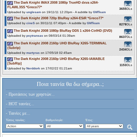
The Dark Knight IMAX 2008 1080p TrueHD dxva x264-
FLAWL3SS *Greco77*
3655
DLs
Uploaded by
unglesam
on 19/11/11 12:20pm - A subtitle by
GMTeam
The Dark Knight 2008 720p BluRay x264-ESiR *Greco77*
Uploaded by
cineS
on 30/11/11 07:40pm - A subtitle by
GMTeam
8278
DLs
The Dark Knight 2008 1080p BluRay DD5 1 x264-CtrlHD (DVD)
Uploaded by
psytransas
on 08/03/14 01:39am
8637
DLs
The Dark Knight 2008 2160p UHD BluRay X265-TERMINAL
(Subrip)
2434
DLs
Uploaded by
martyras
on 17/05/18 02:45am
The Dark Knight 2008 2160p UHD BluRay X265-IAMABLE
[SubRip]
1153
DLs
Uploaded by
Nerddork
on 17/02/22 01:21am
Ποια ταινία θα δω σήμερα..;
- Προτάσεις των χρηστών...
- HOT ταινίες...
- Ταινίες με...
Τύπος ταινίας:
Βαθμολογία:
Έτος: