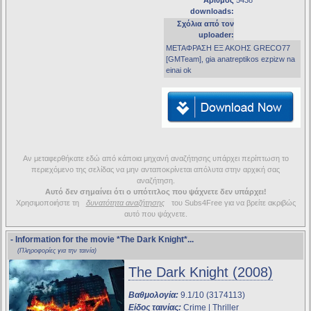
Αριθμός
5438
downloads:
Σχόλια από τον
uploader:
ΜΕΤΑΦΡΑΣΗ ΕΞ ΑΚΟΗΣ GRECO77
[GMTeam], gia anatreptikos ezpizw na
einai ok
Αν μεταφερθήκατε εδώ από κάποια μηχανή αναζήτησης υπάρχει περίπτωση το
περιεχόμενο της σελίδας να μην ανταποκρίνεται απόλυτα στην αρχική σας
αναζήτηση.
Αυτό δεν σημαίνει ότι ο υπότιτλος που ψάχνετε δεν υπάρχει!
Χρησιμοποιήστε τη
δυνατότητα αναζήτησης
του Subs4Free για να βρείτε ακριβώς
αυτό που ψάχνετε.
- Information for the movie
*The Dark Knight*
...
(Πληροφορίες για την ταινία)
The Dark Knight (2008)
Βαθμολογία:
9.1/10 (3174113)
Είδος ταινίας:
Crime | Thriller