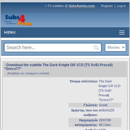
+ TV subtitles @
Subs4series.com
Register
|
Log in
MENU
- Download the subtitle The Dark Knight GR 1CD [TS XviD-Prevail]
*Greco77*
(Κατεβάστε τον επιλεγμένο υπότιτλο)
Όνομα υπότιτλου:
The Dark
Knight GR 1CD
[TS XviD-
Prevail]
*Greco77*
Γλώσσα:
Greek
antonis26
Χρήστης που τον
ανέβασε:
Ημερομηνία
29/07/08
καταχώρησης:
08:13am