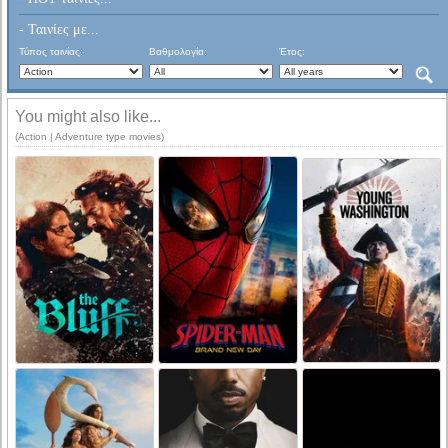
- Ταινίες με...
Τύπος ταινίας:
Βαθμολογία:
Έτος:
You might also like...
(Action | Adventure type movies)