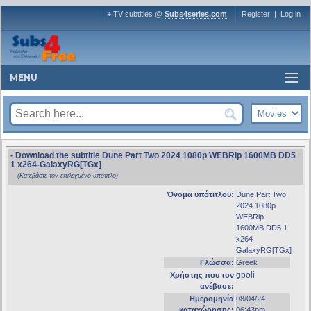
+ TV subtitles @
Subs4series.com
Register
|
Log in
MENU
- Download the subtitle Dune Part Two 2024 1080p WEBRip 1600MB DD5
1 x264-GalaxyRG[TGx]
(Κατεβάστε τον επιλεγμένο υπότιτλο)
Όνομα υπότιτλου:
Dune Part Two
2024 1080p
WEBRip
1600MB DD5 1
x264-
GalaxyRG[TGx]
Γλώσσα:
Greek
gpoli
Χρήστης που τον
ανέβασε:
Ημερομηνία
08/04/24
καταχώρησης:
06:43pm