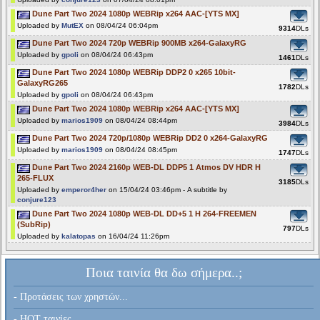
Dune Part Two 2024 1080p WEBRip x264 AAC-[YTS MX]
Uploaded by
MutEX
on 08/04/24 06:04pm
9314
DLs
Dune Part Two 2024 720p WEBRip 900MB x264-GalaxyRG
Uploaded by
gpoli
on 08/04/24 06:43pm
1461
DLs
Dune Part Two 2024 1080p WEBRip DDP2 0 x265 10bit-
GalaxyRG265
1782
DLs
Uploaded by
gpoli
on 08/04/24 06:43pm
Dune Part Two 2024 1080p WEBRip x264 AAC-[YTS MX]
Uploaded by
marios1909
on 08/04/24 08:44pm
3984
DLs
Dune Part Two 2024 720p/1080p WEBRip DD2 0 x264-GalaxyRG
Uploaded by
marios1909
on 08/04/24 08:45pm
1747
DLs
Dune Part Two 2024 2160p WEB-DL DDP5 1 Atmos DV HDR H
265-FLUX
3185
DLs
Uploaded by
emperor4her
on 15/04/24 03:46pm - A subtitle by
conjure123
Dune Part Two 2024 1080p WEB-DL DD+5 1 H 264-FREEMEN
(SubRip)
797
DLs
Uploaded by
kalatopas
on 16/04/24 11:26pm
Ποια ταινία θα δω σήμερα..;
- Προτάσεις των χρηστών...
- HOT ταινίες...