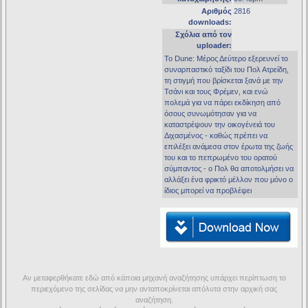
Αριθμός
2816
downloads:
Σχόλια από τον
uploader:
Το Dune: Μέρος Δεύτερο εξερευνεί το
συναρπαστικό ταξίδι του Πολ Ατρείδη,
τη στιγμή που βρίσκεται ξανά με την
Τσάνι και τους Φρέμεν, και ενώ
πολεμά για να πάρει εκδίκηση από
όσους συνωμότησαν για να
καταστρέψουν την οικογένειά του
Διχασμένος - καθώς πρέπει να
επιλέξει ανάμεσα στον έρωτα της ζωής
του και το πεπρωμένο του ορατού
σύμπαντος - ο Πολ θα αποτολμήσει να
αλλάξει ένα φρικτό μέλλον που μόνο ο
ίδιος μπορεί να προβλέψει
Αν μεταφερθήκατε εδώ από κάποια μηχανή αναζήτησης υπάρχει περίπτωση το
περιεχόμενο της σελίδας να μην ανταποκρίνεται απόλυτα στην αρχική σας
αναζήτηση.