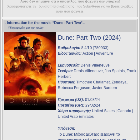
Αυτό δεν σημαίνει ότι ο υπότιτλος που ψάχνετε δεν υπάρχει!
Χρησιμοποιήστε τη
δυνατότητα αναζήτησης
του Subs4Free για να βρείτε ακριβώς
αυτό που ψάχνετε.
- Information for the movie
*Dune: Part Two*
...
(Πληροφορίες για την ταινία)
Dune: Part Two (2024)
Βαθμολογία:
8.4/10 (780933)
Είδος ταινίας:
Action | Adventure
Σκηνοθεσία:
Denis Villeneuve
Σενάριο:
Denis Villeneuve, Jon Spaihts, Frank
Herbert
Ηθοποιοί:
Timothee Chalamet, Zendaya,
Rebecca Ferguson, Javier Bardem
Πρεμιέρα (US):
01/03/24
Πρεμιέρα (GR):
29/02/24
Χώρα παραγωγής:
United States | Canada |
United Arab Emirates
Υπόθεση:
Το Dune: Μέρος Δεύτερο εξερευνεί το