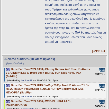
συναρπαστικό ταξίδι του Πολ Ατρείδη, τη
στιγμή που βρίσκεται ξανά με την Τσάνι και
τους Φρέμεν, και ενώ πολεμά για να πάρει
εκδίκηση από όσους συνωμότησαν για να
καταστρέψουν την οικογένειά του. Διχασμένος
- καθώς πρέπει να επιλέξει ανάμεσα στον
έρωτα της ζωής του και το πεπρωμένο του
ορατού σύμπαντος - ο Πολ θα αποτολμήσει να
αλλάξει ένα φρικτό μέλλον που μόνο ο ίδιος
μπορεί να προβλέψει.
[iMDB link]
- Related subtitles (10 latest uploads)
(Σχετικοί υπότιτλοι)
Dune Part Two 2024 1080p Blu-ray Remux AVC TrueHD Atmos
7 1-CiNEPHiLES & 1080p 10bit BluRay 8CH x265 HEVC-PSA
3917
DLs
(SubRip)
Uploaded by
Loukas11
on 10/05/24 06:19pm
Dune Part Two 2024 UHD BluRay 2160p TrueHD Atmos 7 1 DV
HEVC REMUX-FraMeSToR & 2160p HDR DV BluRay 8CH x265
4271
DLs
HEVC-PSA (SubRip)
Uploaded by
Loukas11
on 10/05/24 06:21pm
Dune Part Two 2024 1080p WEB-DL H264 AAC-
InMemoryOfEVO
6880
DLs
Uploaded by
conjure123
on 07/04/24 08:01pm