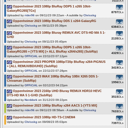
3111
DLs
Oppenheimer 2023 1080p BluRay DDP5 1 x265 10bit-
GalaxyRG265[TGx]
8797
DLs
Uploaded by
rider96
on 09/11/23 09:22am - A subtitle by
Chrisskg
Oppenheimer 2023 1080p BluRay DD5 1 x264-GalaxyRG
Uploaded by
Chrisskg
on 09/11/23 05:39pm
6384
DLs
Oppenheimer 2023 1080p Bluray REMUX AVC DTS-HD MA 5 1-
GHD
2135
DLs
Uploaded by
Chrisskg
on 09/11/23 05:40pm
Oppenheimer 2023 1080p BluRay DDP5 1 x265 10bit-
GalaxyRG265 + [YTS MX] [+ ALL BluRay x264/x265] (SubRip)
4329
DLs
Uploaded by
OFFiCiAL
on 22/11/23 07:12pm
Oppenheimer 2023 PROPER 1080p/720p BluRay x264-PiGNUS
+ [ALL REMUX/BD/UHD] (SubRip)
3419
DLs
Uploaded by
OFFiCiAL
on 22/11/23 07:28pm
Oppenheimer 2023 IMAX 1080p BluRay 10Bit X265 DD5 1-
Chivaman (SubRip)
1956
DLs
Uploaded by
OFFiCiAL
on 02/12/23 04:22pm
Oppenheimer 2023 2160p UHD Bluray REMUX HDR10 HEVC
DTS-HD MA 5 1-GHD (SubRip)
3515
DLs
Uploaded by
Nerddork
on 31/12/23 09:22pm
Oppenheimer 2023 1080p BluRay x264 AAC5 1-[YTS MX]
Uploaded by
rider96
on 09/11/23 08:58am - A subtitle by
Chrisskg
7633
DLs
Oppenheimer 2023 1080p HD-TS-C1NEM4
Uploaded by
Chrisskg
on 09/08/23 05:03pm
7397
DLs