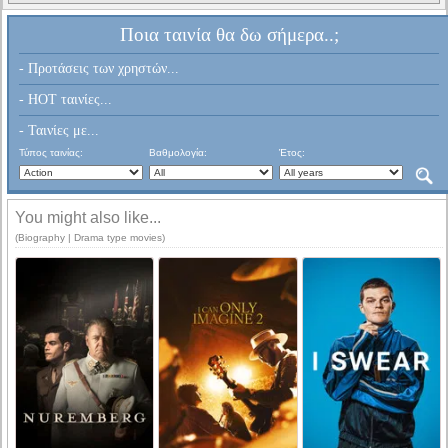
Ποια ταινία θα δω σήμερα..;
- Προτάσεις των χρηστών...
- HOT ταινίες...
- Ταινίες με...
Τύπος ταινίας:
Βαθμολογία:
Έτος:
You might also like...
(Biography | Drama type movies)