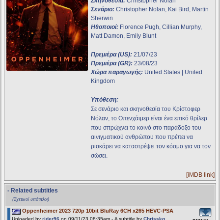
Σκηνοθεσία:
Christopher Nolan
Σενάριο:
Christopher Nolan, Kai Bird, Martin
Sherwin
Ηθοποιοί:
Florence Pugh, Cillian Murphy,
Matt Damon, Emily Blunt
Πρεμιέρα (US):
21/07/23
Πρεμιέρα (GR):
23/08/23
Χώρα παραγωγής:
United States | United
Kingdom
Υπόθεση:
Σε σενάριο και σκηνοθεσία του Κρίστοφερ
Νόλαν, το Οπενχάιμερ είναι ένα επικό θρίλερ
που σπρώχνει το κοινό στο παράδοξο του
αινιγματικού ανθρώπου που πρέπει να
ρισκάρει να καταστρέψει τον κόσμο για να τον
σώσει.
[iMDB link]
- Related subtitles
(Σχετικοί υπότιτλοι)
Oppenheimer 2023 720p 10bit BluRay 6CH x265 HEVC-PSA
Uploaded by
rider96
on 09/11/23 08:35am - A subtitle by
Chrisskg