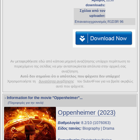
Αριθμός
2236
downloads:
Σχόλια από τον
uploader:
Επανασυγχρονισμός R1D3R 96
Αν μεταφερθήκατε εδώ από κάποια μηχανή αναζήτησης υπάρχει περίπτωση το
περιεχόμενο της σελίδας να μην ανταποκρίνεται απόλυτα στην αρχική σας
αναζήτηση.
Αυτό δεν σημαίνει ότι ο υπότιτλος που ψάχνετε δεν υπάρχει!
Χρησιμοποιήστε τη
δυνατότητα αναζήτησης
του Subs4Free για να βρείτε ακριβώς
αυτό που ψάχνετε.
- Information for the movie
*Oppenheimer*
...
(Πληροφορίες για την ταινία)
Oppenheimer (2023)
Βαθμολογία:
8.2/10 (1076063)
Είδος ταινίας:
Biography | Drama