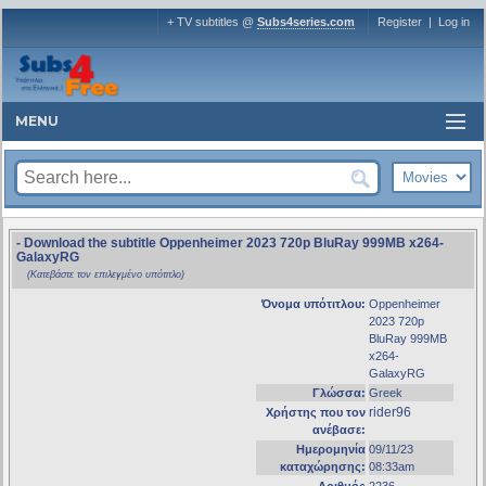
+ TV subtitles @
Subs4series.com
Register
|
Log in
MENU
- Download the subtitle Oppenheimer 2023 720p BluRay 999MB x264-
GalaxyRG
(Κατεβάστε τον επιλεγμένο υπότιτλο)
Όνομα υπότιτλου:
Oppenheimer
2023 720p
BluRay 999MB
x264-
GalaxyRG
Γλώσσα:
Greek
rider96
Χρήστης που τον
ανέβασε:
Ημερομηνία
09/11/23
καταχώρησης:
08:33am