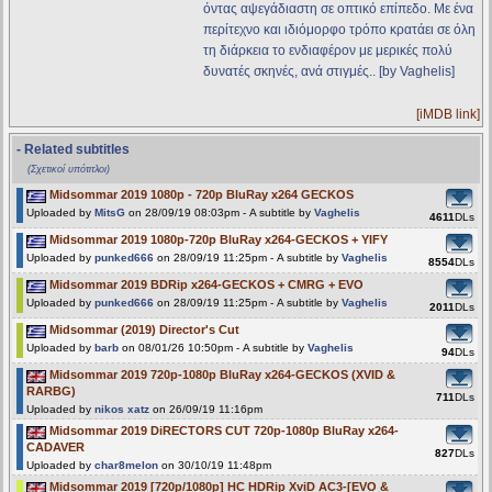
όντας αψεγάδιαστη σε οπτικό επίπεδο. Με ένα
περίτεχνο και ιδιόμορφο τρόπο κρατάει σε όλη
τη διάρκεια το ενδιαφέρον με μερικές πολύ
δυνατές σκηνές, ανά στιγμές.. [by Vaghelis]
[iMDB link]
- Related subtitles
(Σχετικοί υπότιτλοι)
Midsommar 2019 1080p - 720p BluRay x264 GECKOS
Uploaded by
MitsG
on 28/09/19 08:03pm - A subtitle by
Vaghelis
4611
DLs
Midsommar 2019 1080p-720p BluRay x264-GECKOS + YIFY
Uploaded by
punked666
on 28/09/19 11:25pm - A subtitle by
Vaghelis
8554
DLs
Midsommar 2019 BDRip x264-GECKOS + CMRG + EVO
Uploaded by
punked666
on 28/09/19 11:25pm - A subtitle by
Vaghelis
2011
DLs
Midsommar (2019) Director's Cut
Uploaded by
barb
on 08/01/26 10:50pm - A subtitle by
Vaghelis
94
DLs
Midsommar 2019 720p-1080p BluRay x264-GECKOS (XVID &
RARBG)
711
DLs
Uploaded by
nikos xatz
on 26/09/19 11:16pm
Midsommar 2019 DiRECTORS CUT 720p-1080p BluRay x264-
CADAVER
827
DLs
Uploaded by
char8melon
on 30/10/19 11:48pm
Midsommar 2019 [720p/1080p] HC HDRip XviD AC3-[EVO &