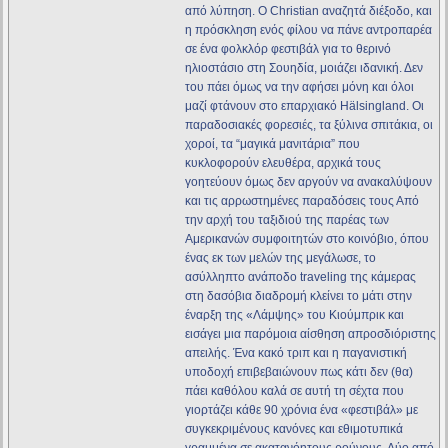
από λύπηση. Ο Christian αναζητά διέξοδο, και
η πρόσκληση ενός φίλου να πάνε αντροπαρέα
σε ένα φολκλόρ φεστιβάλ για το θερινό
ηλιοστάσιο στη Σουηδία, μοιάζει ιδανική. Δεν
του πάει όμως να την αφήσει μόνη και όλοι
μαζί φτάνουν στο επαρχιακό Hälsingland. Οι
παραδοσιακές φορεσιές, τα ξύλινα σπιτάκια, οι
χοροί, τα “μαγικά μανιτάρια” που
κυκλοφορούν ελευθέρα, αρχικά τους
γοητεύουν όμως δεν αργούν να ανακαλύψουν
και τις αρρωστημένες παραδόσεις τους Από
την αρχή του ταξιδιού της παρέας των
Αμερικανών συμφοιτητών στο κοινόβιο, όπου
ένας εκ των μελών της μεγάλωσε, το
ασύλληπτο ανάποδο traveling της κάμερας
στη δασόβια διαδρομή κλείνει το μάτι στην
έναρξη της «Λάμψης» του Κιούμπρικ και
εισάγει μια παρόμοια αίσθηση απροσδιόριστης
απειλής. Ένα κακό τριπ και η παγανιστική
υποδοχή επιβεβαιώνουν πως κάτι δεν (θα)
πάει καθόλου καλά σε αυτή τη σέχτα που
γιορτάζει κάθε 90 χρόνια ένα «φεστιβάλ» με
συγκεκριμένους κανόνες και εθιμοτυπικά