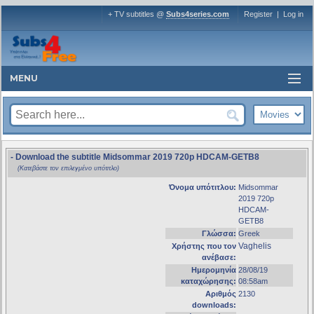
+ TV subtitles @
Subs4series.com
Register
|
Log in
MENU
- Download the subtitle Midsommar 2019 720p HDCAM-GETB8
(Κατεβάστε τον επιλεγμένο υπότιτλο)
Όνομα υπότιτλου:
Midsommar
2019 720p
HDCAM-
GETB8
Γλώσσα:
Greek
Vaghelis
Χρήστης που τον
ανέβασε:
Ημερομηνία
28/08/19
καταχώρησης:
08:58am
Αριθμός
2130
downloads: