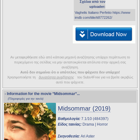
Σχόλια από τον
uploader:
Vaghelis Italianο Perfetto https://www
imdb com/title/tt8772262/
Αν μεταφερθήκατε εδώ από κάποια μηχανή αναζήτησης υπάρχει περίπτωση το
περιεχόμενο της σελίδας να μην ανταποκρίνεται απόλυτα στην αρχική σας
αναζήτηση.
Αυτό δεν σημαίνει ότι ο υπότιτλος που ψάχνετε δεν υπάρχει!
Χρησιμοποιήστε τη
δυνατότητα αναζήτησης
του Subs4Free για να βρείτε ακριβώς
αυτό που ψάχνετε.
- Information for the movie
*Midsommar*
...
(Πληροφορίες για την ταινία)
Midsommar (2019)
Βαθμολογία:
7.1/10 (484397)
Είδος ταινίας:
Drama | Horror
Σκηνοθεσία:
Ari Aster