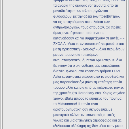
γραμμένα σε ακατανόητους ρούνους. Δύο από
τα αγόρια της ομάδας γοητεύονται από τη
μοναδικότητα των τελετουργιών και
φιλοδοξούν, με την άδεια των πρεσβυτέρων,
να τις καταγράψουν στα πλαίσια των
ανθρωπολογικών τους σπουδών. Θα πρέπει
όμως αναπόφευκτα πρώτα να τις
κατανοήσουν και να συμμετέχουν σε αυτές. -||-
ΣΧΟΛΙΑ: Μετά το εντυπωσιακό ντεμπούτο του
με τη φρικιαστική «Διαδοχή», όλοι περιμένουν
με ανυπομονησία το επόμενο
κινηματογραφικό βήμα του Αρι Αστερ. Κι όλα
δείχνουν ότι ο σκηνοθέτης μάς επιφυλάσσει
ένα νέο, ηλιόλουστο κρεσέντο τρόμου.Ο Ari
Aster εμφανίστηκε πέρυσι από το πουθενά και
μας παρουσίασε όχι μόνο τη καλύτερη ταινία
τρόμου αλλά και μία από τις καλύτερες ταινίες
της χρονιάς (το Hereditary ντε). Χωρίς να χάσει
χρόνο, έβαλε μπρος το επόμενό του πόνημα,
το Midsommar! Η ταινία είναι
αριστουργηματική σαν σκηνοθεσία, με
μαεστρικά πλάνα, εντυπωσιακές οπτικές
γωνίες και μια απειλητική ατμόσφαιρα και ας
εξελίσσεται ολόκληρη σχεδόν μέσα στην μέρα,