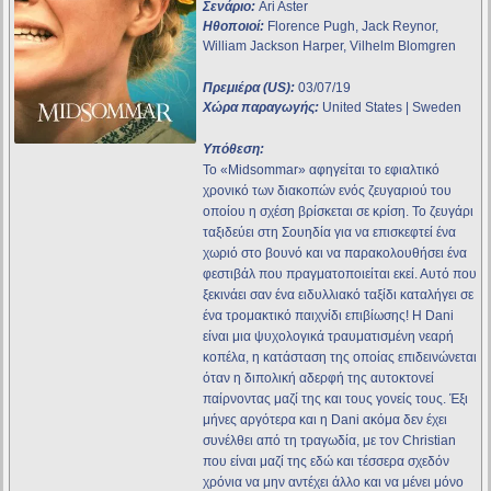
Σενάριο:
Ari Aster
Ηθοποιοί:
Florence Pugh, Jack Reynor,
William Jackson Harper, Vilhelm Blomgren
Πρεμιέρα (US):
03/07/19
Χώρα παραγωγής:
United States | Sweden
Υπόθεση:
Το «Midsommar» αφηγείται το εφιαλτικό
χρονικό των διακοπών ενός ζευγαριού του
οποίου η σχέση βρίσκεται σε κρίση. Το ζευγάρι
ταξιδεύει στη Σουηδία για να επισκεφτεί ένα
χωριό στο βουνό και να παρακολουθήσει ένα
φεστιβάλ που πραγματοποιείται εκεί. Αυτό που
ξεκινάει σαν ένα ειδυλλιακό ταξίδι καταλήγει σε
ένα τρομακτικό παιχνίδι επιβίωσης! Η Dani
είναι μια ψυχολογικά τραυματισμένη νεαρή
κοπέλα, η κατάσταση της οποίας επιδεινώνεται
όταν η διπολική αδερφή της αυτοκτονεί
παίρνοντας μαζί της και τους γονείς τους. Έξι
μήνες αργότερα και η Dani ακόμα δεν έχει
συνέλθει από τη τραγωδία, με τον Christian
που είναι μαζί της εδώ και τέσσερα σχεδόν
χρόνια να μην αντέχει άλλο και να μένει μόνο