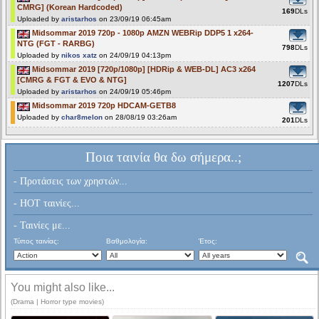
CMRG] (Korean Hardcoded)
169
DLs
Uploaded by
aristarhos
on 23/09/19 06:45am
Midsommar 2019 720p - 1080p AMZN WEBRip DDP5 1 x264-
NTG (FGT - RARBG)
798
DLs
Uploaded by
nikos xatz
on 24/09/19 04:13pm
Midsommar 2019 [720p/1080p] [HDRip & WEB-DL] AC3 x264
[CMRG & FGT & EVO & NTG]
1207
DLs
Uploaded by
aristarhos
on 24/09/19 05:46pm
Midsommar 2019 720p HDCAM-GETB8
Uploaded by
char8melon
on 28/08/19 03:26am
201
DLs
Ποια ταινία θα δω σήμερα..;
- Προτάσεις των χρηστών...
- HOT ταινίες...
- Ταινίες με...
Τύπος ταινίας:
Βαθμολογία:
Έτος:
You might also like...
(Drama | Horror type movies)