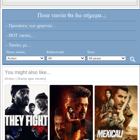
Ποια ταινία θα δω σήμερα..;
- Προτάσεις των χρηστών...
- HOT ταινίες...
- Ταινίες με...
Τύπος ταινίας:
Βαθμολογία:
Έτος:
You might also like...
(Action | Drama type movies)