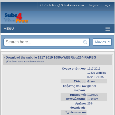
+ TV subtitles @
Subs4series.com
Register
|
Log in
MENU
- Download the subtitle 1917 2019 1080p WEBRip x264-RARBG
(Κατεβάστε τον επιλεγμένο υπότιτλο)
Όνομα υπότιτλου:
1917 2019
1080p WEBRip
x264-RARBG
Γλώσσα:
Greek
gelnor
Χρήστης που τον
ανέβασε:
Ημερομηνία
10/03/20
καταχώρησης:
12:05am
Αριθμός
2784
downloads:
Σχόλια από τον