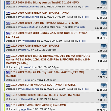
1917 2019 1080p Bluray Atmos TrueHD 7 1 x264-EVO
Uploaded by
GreekLegends
on 12/03/20 04:08am - A subtitle by
g_poli
5954
DLs
1917 2019 720p BluRay x264-SPARKS + XVID
Uploaded by
GreekLegends
on 12/03/20 04:09am - A subtitle by
g_poli
3390
DLs
1917 2019 1080p-720p BluRay x264 AAC5 1-[YTS MX]
Uploaded by
punked666
on 12/03/20 01:47pm - A subtitle by
g_poli
15799
DLs
1917 2019 2160p UHD BluRay x265 10bit TrueHD 7 1 Atmos-
SWTYBLZ
3959
DLs
Uploaded by
Twilightzone
on 21/03/20 09:47am - A subtitle by
g_poli
1917 2019 720p BluRay x264-SPARKS
Uploaded by
kater62
on 02/01/23 10:54pm
199
DLs
1917 2019 1080p BluRay REMUX AVC DTS-HD MA TrueHD 7 1
Atmos-FGT & 1080p 10bit 8CH x265-PSA & PROPER 1080p x265-
658
DLs
RARBG (SubRip)
Uploaded by
Loukas11
on 22/11/24 03:56pm
1917 2019 2160p 4K BluRay x265 10bit AAC7 1-[YTS MX]
(SubRip)
150
DLs
Uploaded by
TiForce
on 27/11/24 09:23pm
1917 2019 BDRip XviD AC3-EVO + XVID + SPARKS
Uploaded by
GreekLegends
on 12/03/20 04:10am - A subtitle by
g_poli
1250
DLs
1917 (2019) [1080p] [BluRay] [5 1] [YTS MX] (SubRip)
Uploaded by
Bobcat89
on 22/11/24 10:44am
105
DLs
1917 2019 DVDScr XVID AC3 HQ Hive-CM8
Uploaded by
g_poli
on 19/01/20 06:55pm
5776
DLs