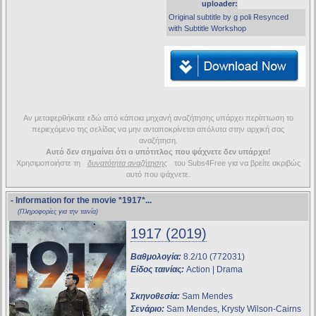
uploader:
Original subtitle by g poli Resynced
with Subtitle Workshop
Αν μεταφερθήκατε εδώ από κάποια μηχανή αναζήτησης υπάρχει περίπτωση το
περιεχόμενο της σελίδας να μην ανταποκρίνεται απόλυτα στην αρχική σας
αναζήτηση.
Αυτό δεν σημαίνει ότι ο υπότιτλος που ψάχνετε δεν υπάρχει!
Χρησιμοποιήστε τη
δυνατότητα αναζήτησης
του Subs4Free για να βρείτε ακριβώς
αυτό που ψάχνετε.
- Information for the movie
*1917*
...
(Πληροφορίες για την ταινία)
1917 (2019)
Βαθμολογία:
8.2/10 (772031)
Είδος ταινίας:
Action | Drama
Σκηνοθεσία:
Sam Mendes
Σενάριο:
Sam Mendes, Krysty Wilson-Cairns