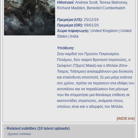
Ηθοποιοί:
Andrew Scott, Teresa Mahoney,
Richard Madden, Benedict Cumberbatch
Πρεμιέρα (US):
25/12/19
Πρεμιέρα (GR):
09/01/20
Χώρα παραγωγής:
United Kingdom | United
States | India
Υπόθεση:
Στην καρδιά του Πρώτου Παγκοσμίου
Πολέμου, δύο νεαροί Βρετανοί στρατιώτες, ο
Σκόφιλντ (Τζορτζ Μακέι) και ο Μπλέικ (Ντιν-
Τσαρλς Τσάπμαν) αναλαμβάνουν μια δύσκολη
και επικίνδυνη αποστολή. Σε μια μάχη ενάντια
στο χρόνο, πρέπει να περάσουν στα εδάφη του
αντιπάλου και να παραδώσουν ένα μήνυμα
που θα σταματήσει μια θανάσιμη επίθεση σε
εκατοντάδες στρατιώτες, ανάμεσα στους
οποίους είναι και ο αδερφός του Μπλέικ.
[iMDB link]
- Related subtitles (10 latest uploads)
(Σχετικοί υπότιτλοι)