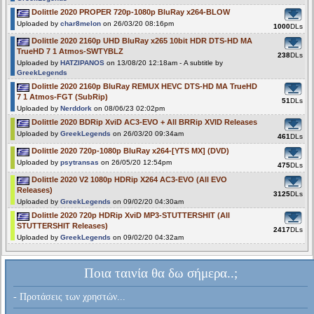
Dolittle 2020 PROPER 720p-1080p BluRay x264-BLOW
Uploaded by
char8melon
on 26/03/20 08:16pm
1000
DLs
Dolittle 2020 2160p UHD BluRay x265 10bit HDR DTS-HD MA
TrueHD 7 1 Atmos-SWTYBLZ
238
DLs
Uploaded by
HATZIPANOS
on 13/08/20 12:18am - A subtitle by
GreekLegends
Dolittle 2020 2160p BluRay REMUX HEVC DTS-HD MA TrueHD
7 1 Atmos-FGT (SubRip)
51
DLs
Uploaded by
Nerddork
on 08/06/23 02:02pm
Dolittle 2020 BDRip XviD AC3-EVO + All BRRip XVID Releases
Uploaded by
GreekLegends
on 26/03/20 09:34am
461
DLs
Dolittle 2020 720p-1080p BluRay x264-[YTS MX] (DVD)
Uploaded by
psytransas
on 26/05/20 12:54pm
475
DLs
Dolittle 2020 V2 1080p HDRip X264 AC3-EVO (All EVO
Releases)
3125
DLs
Uploaded by
GreekLegends
on 09/02/20 04:30am
Dolittle 2020 720p HDRip XviD MP3-STUTTERSHIT (All
STUTTERSHIT Releases)
2417
DLs
Uploaded by
GreekLegends
on 09/02/20 04:32am
Ποια ταινία θα δω σήμερα..;
- Προτάσεις των χρηστών...