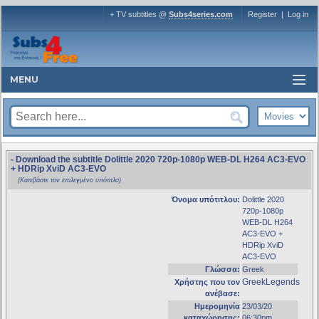
+ TV subtitles @
Subs4series.com
Register
|
Log in
MENU
- Download the subtitle Dolittle 2020 720p-1080p WEB-DL H264 AC3-EVO
+ HDRip XviD AC3-EVO
(Κατεβάστε τον επιλεγμένο υπότιτλο)
Όνομα υπότιτλου:
Dolittle 2020
720p-1080p
WEB-DL H264
AC3-EVO +
HDRip XviD
AC3-EVO
Γλώσσα:
Greek
GreekLegends
Χρήστης που τον
ανέβασε:
Ημερομηνία
23/03/20
καταχώρησης:
06:30pm