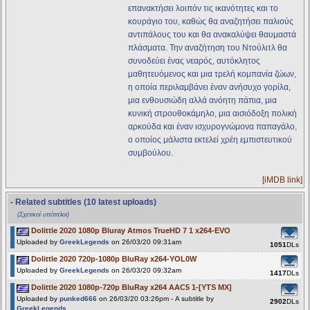
επανακτήσει λοιπόν τις ικανότητες και το
κουράγιο του, καθώς θα αναζητήσει παλιούς
αντιπάλους του και θα ανακαλύψει θαυμαστά
πλάσματα. Την αναζήτηση του Ντούλιτλ θα
συνοδεύει ένας νεαρός, αυτόκλητος
μαθητευόμενος και μια τρελή κομπανία ζώων,
η οποία περιλαμβάνει έναν ανήσυχο γορίλα,
μια ενθουσιώδη αλλά ανόητη πάπια, μια
κυνική στρουθοκάμηλο, μια αισιόδοξη πολική
αρκούδα και έναν ισχυρογνώμονα παπαγάλο,
ο οποίος μάλιστα εκτελεί χρέη εμπιστευτικού
συμβούλου.
[iMDB link]
- Related subtitles (10 latest uploads)
(Σχετικοί υπότιτλοι)
Dolittle 2020 1080p Bluray Atmos TrueHD 7 1 x264-EVO
Uploaded by
GreekLegends
on 26/03/20 09:31am
1051
DLs
Dolittle 2020 720p-1080p BluRay x264-YOL0W
Uploaded by
GreekLegends
on 26/03/20 09:32am
1417
DLs
Dolittle 2020 1080p-720p BluRay x264 AAC5 1-[YTS MX]
Uploaded by
punked666
on 26/03/20 03:26pm - A subtitle by
2902
DLs
GreekLegends