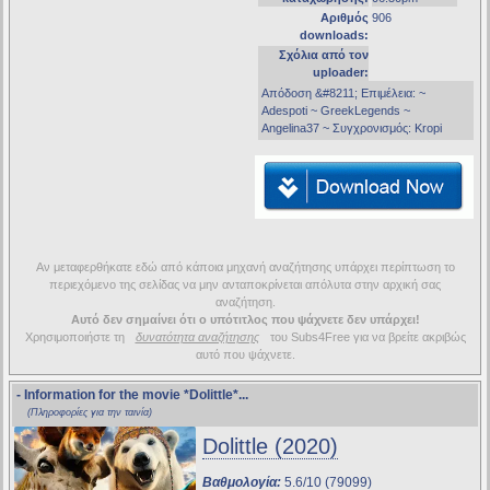
Αριθμός
906
downloads:
Σχόλια από τον
uploader:
Απόδοση &#8211; Επιμέλεια: ~
Adespoti ~ GreekLegends ~
Angelina37 ~ Συγχρονισμός: Kropi
Αν μεταφερθήκατε εδώ από κάποια μηχανή αναζήτησης υπάρχει περίπτωση το
περιεχόμενο της σελίδας να μην ανταποκρίνεται απόλυτα στην αρχική σας
αναζήτηση.
Αυτό δεν σημαίνει ότι ο υπότιτλος που ψάχνετε δεν υπάρχει!
Χρησιμοποιήστε τη
δυνατότητα αναζήτησης
του Subs4Free για να βρείτε ακριβώς
αυτό που ψάχνετε.
- Information for the movie
*Dolittle*
...
(Πληροφορίες για την ταινία)
Dolittle (2020)
Βαθμολογία:
5.6/10 (79099)