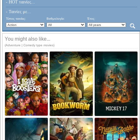
- HOT ταινίες...
- Ταινίες με...
Τύπος ταινίας:
Βαθμολογία:
Έτος:
You might also like...
(Adventure | Comedy type movies)