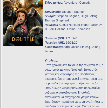
Είδος ταινίας:
Adventure | Comedy
Σκηνοθεσία:
Stephen Gaghan
Σενάριο:
Stephen Gaghan, Hugh Lofting,
Thomas Shepherd
Ηθοποιοί:
Kumail Nanjiani, Robert Downey
Jr., Tom Holland, Emma Thompson
Πρεμιέρα (US):
17/01/20
Πρεμιέρα (GR):
16/01/20
Χώρα παραγωγής:
United States | China |
Japan
Υπόθεση:
Επτά χρόνια μετά το χαμό της συζύγου του, ο
εκκεντρικός Δόκτωρ Ντούλιτλ, ξακουστός
γιατρός και κτηνίατρος της Βασίλισσας
Βικτώρια, έχει απομονωθεί στην κατοικία του,
με μοναδική συντροφιά τα εξωτικά του ζώα.
Όταν όμως η νεαρή βασίλισσα αρρωσταίνει
σοβαρά, ο αυτοεξόριστος Ντούλιτλ
αναγκάζεται να αναχωρήσει για μια επικών
διαστάσεων περιπέτεια ώστε να αναζητήσει το
αντίδοτο σε ένα μυθικό νησί. Θα πρέπει να