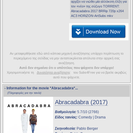
αρχίζει να νιώθει μία αλλόκοτη έλξη για
τον «νέο» της σύζυγο TORRENT:
Abracadabra 2017 BRRip 720p x264
AC3 HORiZON-ArtSubs mkv
Αν μεταφερθήκατε εδώ από κάποια μηχανή αναζήτησης υπάρχει περίπτωση το
περιεχόμενο της σελίδας να μην ανταποκρίνεται απόλυτα στην αρχική σας
αναζήτηση.
Αυτό δεν σημαίνει ότι ο υπότιτλος που ψάχνετε δεν υπάρχει!
Χρησιμοποιήστε τη
δυνατότητα αναζήτησης
του Subs4Free για να βρείτε ακριβώς
αυτό που ψάχνετε.
- Information for the movie
*Abracadabra*
...
(Πληροφορίες για την ταινία)
Abracadabra (2017)
Βαθμολογία:
5.7/10 (2766)
Είδος ταινίας:
Comedy | Drama
Σκηνοθεσία:
Pablo Berger