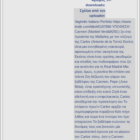
Αριθμός
947
downloads:
Σχόλια από τον
uploader:
Vaghelis-Italiano-Perfetto https://www
imdb com/title/tt5187886 YΠΟΘΕΣΗ:
Carmen (Maribel Verd&#250;) ζει στα
προάστια της Μαδρίτης με τον σύζυγο
της Carlos (Antonio de la Torre) Εκείνη
είναι μια συνηθισμένη νοικοκυρά,
αφοσιωμένη στην οικογένεια της
Εκείνος είναι ένας εργάτης οικοδομών
και οπαδός του ποδοσφαίρου που ζει
και αναπνέει για τη Real Madrid Μια
μέρα, όμως, η ρουτίνα θα σπάσει για
πάντα Στη δεξίωση του γάμου του
ξαδέλφου της Carmen, Pepe (Jose
Mota), ένας ερασιτέχνης υπνωτιστής,
κάνει επίδειξη στο κοινό Ζητά έναν
εθελοντή και ο επιφυλακτικός Carlos
αποδέχεται την πρόσκληση του Το
επόμενο πρωί ο Carlos αρχίζει να
συμπεριφέρεται παράξενα Κάτι πήγε
λάθος και τώρα ένα πνεύμα τον έχει
στοιχειώσει Τα ξαδέλφια ενώνουν τις
δυνάμεις τους και ξεκινούν μία
σουρεαλιστική έρευνα για να φέρουν
τον Carlos πίσω, όσο η Carmen