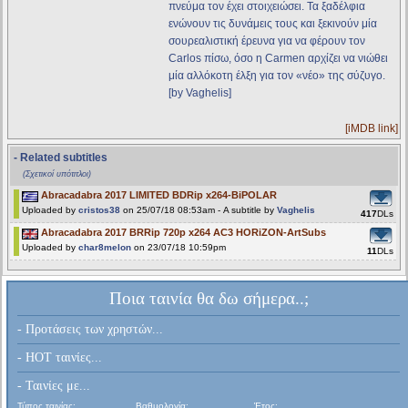
πνεύμα τον έχει στοιχειώσει. Τα ξαδέλφια
ενώνουν τις δυνάμεις τους και ξεκινούν μία
σουρεαλιστική έρευνα για να φέρουν τον
Carlos πίσω, όσο η Carmen αρχίζει να νιώθει
μία αλλόκοτη έλξη για τον «νέο» της σύζυγο.
[by Vaghelis]
[iMDB link]
- Related subtitles
(Σχετικοί υπότιτλοι)
Abracadabra 2017 LIMITED BDRip x264-BiPOLAR
Uploaded by
cristos38
on 25/07/18 08:53am - A subtitle by
Vaghelis
417
DLs
Abracadabra 2017 BRRip 720p x264 AC3 HORiZON-ArtSubs
Uploaded by
char8melon
on 23/07/18 10:59pm
11
DLs
Ποια ταινία θα δω σήμερα..;
- Προτάσεις των χρηστών...
- HOT ταινίες...
- Ταινίες με...
Τύπος ταινίας:
Βαθμολογία:
Έτος: