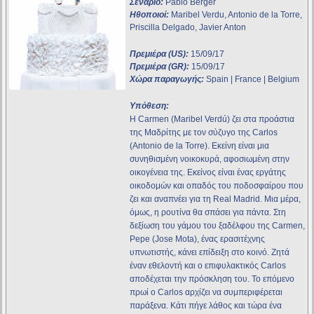
Σενάριο:
Pablo Berger
Ηθοποιοί:
Maribel Verdu, Antonio de la Torre,
Priscilla Delgado, Javier Anton
Πρεμιέρα (US):
15/09/17
Πρεμιέρα (GR):
15/09/17
Χώρα παραγωγής:
Spain | France | Belgium
Υπόθεση:
Η Carmen (Maribel Verdú) ζει στα προάστια
της Μαδρίτης με τον σύζυγο της Carlos
(Antonio de la Torre). Εκείνη είναι μια
συνηθισμένη νοικοκυρά, αφοσιωμένη στην
οικογένεια της. Εκείνος είναι ένας εργάτης
οικοδομών και οπαδός του ποδοσφαίρου που
ζει και αναπνέει για τη Real Madrid. Μια μέρα,
όμως, η ρουτίνα θα σπάσει για πάντα. Στη
δεξίωση του γάμου του ξαδέλφου της Carmen,
Pepe (Jose Mota), ένας ερασιτέχνης
υπνωτιστής, κάνει επίδειξη στο κοινό. Ζητά
έναν εθελοντή και ο επιφυλακτικός Carlos
αποδέχεται την πρόσκληση του. Το επόμενο
πρωί ο Carlos αρχίζει να συμπεριφέρεται
παράξενα. Κάτι πήγε λάθος και τώρα ένα