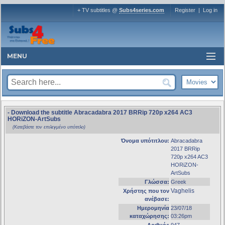
+ TV subtitles @
Subs4series.com
Register
|
Log in
MENU
- Download the subtitle Abracadabra 2017 BRRip 720p x264 AC3
HORiZON-ArtSubs
(Κατεβάστε τον επιλεγμένο υπότιτλο)
Όνομα υπότιτλου:
Abracadabra
2017 BRRip
720p x264 AC3
HORiZON-
ArtSubs
Γλώσσα:
Greek
Vaghelis
Χρήστης που τον
ανέβασε:
Ημερομηνία
23/07/18
καταχώρησης:
03:26pm