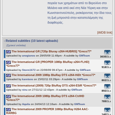
πορεία των χρημάτων από το Βερολίνο στο
Μιλάνο και από εκεί στη Νέα Υόρκη και στην
Κωνσταντινούπολη, ρισκάροντας την ίδια τους
τη ζωή μπροστά στην καταπολέμηση της
διαφθοράς.
[iMDB link]
- Related subtitles (10 latest uploads)
(Σχετικοί υπότιτλοι)
The International GR [720p Bluray x264-HUBRIS] *Greco77*
Uploaded by
anogianos
on 29/05/09 11:48pm - A subtitle by
GMTeam
3035
DLs
The International GR [PROPER 1080p BluRay x264-FLHD]
*Greco77*
918
DLs
Uploaded by
Storm1672
on 22/06/09 09:47pm - A subtitle by
GMTeam
The International 2009 1080p BluRay DTS x264-HiDt *Greco77*
Uploaded by
karetsos
on 15/02/11 03:29pm - A subtitle by
GMTeam
802
DLs
The International (2009) 720p BluRay DTS x264-ESiR *Greco77*
Uploaded by
ninu
on 27/11/12 12:43pm - A subtitle by
GMTeam
892
DLs
The International 2009 1080p BluRay DTS x264-CtrlHD
*Greco77*
789
DLs
Uploaded by
Aquila
on 24/04/13 12:16am - A subtitle by
GMTeam
The International 2009 PROPER 1080p BluRay H264 AAC-
RARBG
140
DLs