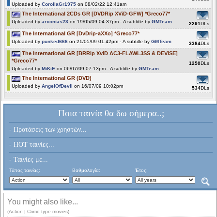
Uploaded by
CorollaGr1975
on 08/02/22 12:41am
The International 2CDs GR [DVDRip XViD-GFW] *Greco77*
Uploaded by
arxontas23
on 19/05/09 04:37pm - A subtitle by
GMTeam
2291
DLs
The International GR [DvDrip-aXXo] *Greco77*
Uploaded by
punked666
on 21/05/09 01:42pm - A subtitle by
GMTeam
3384
DLs
The International GR [BRRip XviD AC3-FLAWL3SS & DEViSE]
*Greco77*
1250
DLs
Uploaded by
MiKiE
on 06/07/09 07:13pm - A subtitle by
GMTeam
The International GR (DVD)
Uploaded by
AngelOfDevil
on 16/07/09 10:02pm
534
DLs
Ποια ταινία θα δω σήμερα..;
- Προτάσεις των χρηστών...
- HOT ταινίες...
- Ταινίες με...
Τύπος ταινίας:
Βαθμολογία:
Έτος:
You might also like...
(Action | Crime type movies)