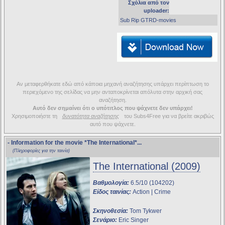
Σχόλια από τον
uploader:
Sub Rip GTRD-movies
Αν μεταφερθήκατε εδώ από κάποια μηχανή αναζήτησης υπάρχει περίπτωση το
περιεχόμενο της σελίδας να μην ανταποκρίνεται απόλυτα στην αρχική σας
αναζήτηση.
Αυτό δεν σημαίνει ότι ο υπότιτλος που ψάχνετε δεν υπάρχει!
Χρησιμοποιήστε τη
δυνατότητα αναζήτησης
του Subs4Free για να βρείτε ακριβώς
αυτό που ψάχνετε.
- Information for the movie
*The International*
...
(Πληροφορίες για την ταινία)
The International (2009)
Βαθμολογία:
6.5/10 (104202)
Είδος ταινίας:
Action | Crime
Σκηνοθεσία:
Tom Tykwer
Σενάριο:
Eric Singer