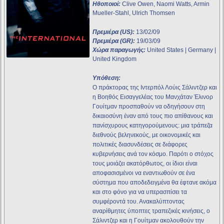
Ηθοποιοί:
Clive Owen, Naomi Watts, Armin
Mueller-Stahl, Ulrich Thomsen
Πρεμιέρα (US):
13/02/09
Πρεμιέρα (GR):
19/03/09
Χώρα παραγωγής:
United States | Germany |
United Kingdom
Υπόθεση:
O πράκτορας της Ιντερπόλ Λούις Σάλιντζερ και
η Βοηθός Εισαγγελέας του Μανχάταν Έλινορ
Γουίτμαν προσπαθούν να οδηγήσουν στη
δικαιοσύνη έναν από τους πιο απίθανους και
πανίσχυρους κατηγορούμενους: μια τράπεζα
διεθνούς βεληνεκούς, με οικονομικές και
πολιτικές διασυνδέσεις σε διάφορες
κυβερνήσεις ανά τον κόσμο. Παρότι ο στόχος
τους μοιάζει ακατόρθωτος, οι ίδιοι είναι
αποφασισμένοι να εναντιωθούν σε ένα
σύστημα που αποδεδειγμένα θα έφτανε ακόμα
και στο φόνο για να υπερασπίσει τα
συμφέροντά του. Ανακαλύπτοντας
αναρίθμητες ύποπτες τραπεζικές κινήσεις, ο
Σάλιντζερ και η Γουίτμαν ακολουθούν την