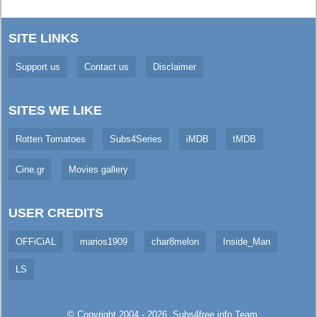
SITE LINKS
Support us
Contact us
Disclaimer
SITES WE LIKE
Rotten Tomatoes
Subs4Series
iMDB
tMDB
Cine.gr
Movies gallery
USER CREDITS
OFFiCiAL
marios1909
char8melon
Inside_Man
LS
© Copyright 2004 - 2026,
Subs4free.info
Team