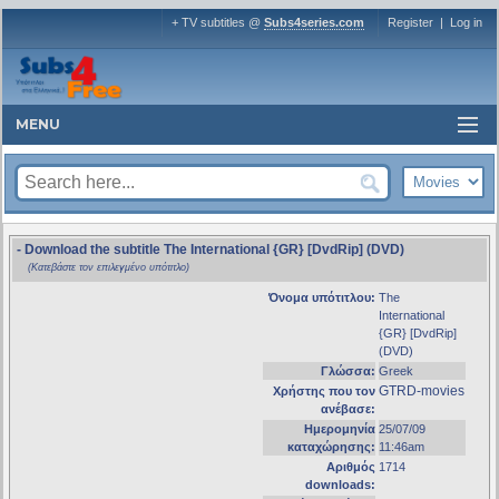
+ TV subtitles @
Subs4series.com
Register
|
Log in
MENU
- Download the subtitle The International {GR} [DvdRip] (DVD)
(Κατεβάστε τον επιλεγμένο υπότιτλο)
Όνομα υπότιτλου:
The
International
{GR} [DvdRip]
(DVD)
Γλώσσα:
Greek
GTRD-movies
Χρήστης που τον
ανέβασε:
Ημερομηνία
25/07/09
καταχώρησης:
11:46am
Αριθμός
1714
downloads: