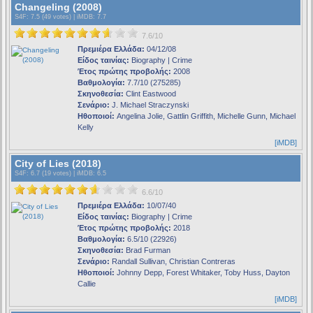
Changeling (2008)
S4F
: 7.5 (49 votes) |
iMDB
: 7.7
7.6/10
Πρεμιέρα Ελλάδα:
04/12/08
Είδος ταινίας:
Biography | Crime
Έτος πρώτης προβολής:
2008
Βαθμολογία:
7.7/10 (275285)
Σκηνοθεσία:
Clint Eastwood
Σενάριο:
J. Michael Straczynski
Ηθοποιοί:
Angelina Jolie, Gattlin Griffith, Michelle Gunn, Michael
Kelly
[iMDB]
City of Lies (2018)
S4F
: 6.7 (19 votes) |
iMDB
: 6.5
6.6/10
Πρεμιέρα Ελλάδα:
10/07/40
Είδος ταινίας:
Biography | Crime
Έτος πρώτης προβολής:
2018
Βαθμολογία:
6.5/10 (22926)
Σκηνοθεσία:
Brad Furman
Σενάριο:
Randall Sullivan, Christian Contreras
Ηθοποιοί:
Johnny Depp, Forest Whitaker, Toby Huss, Dayton
Callie
[iMDB]