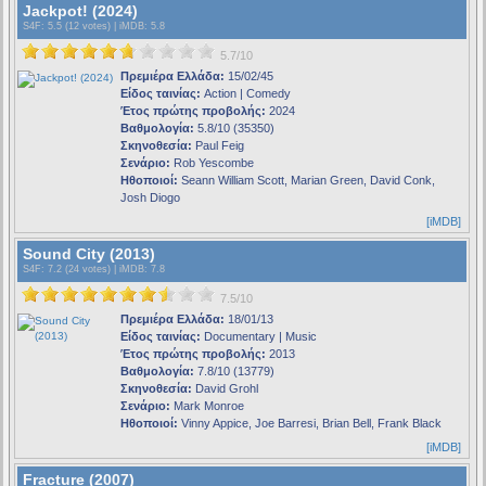
Jackpot! (2024)
S4F
: 5.5 (12 votes) |
iMDB
: 5.8
5.7/10
Πρεμιέρα Ελλάδα:
15/02/45
Είδος ταινίας:
Action | Comedy
Έτος πρώτης προβολής:
2024
Βαθμολογία:
5.8/10 (35350)
Σκηνοθεσία:
Paul Feig
Σενάριο:
Rob Yescombe
Ηθοποιοί:
Seann William Scott, Marian Green, David Conk,
Josh Diogo
[iMDB]
Sound City (2013)
S4F
: 7.2 (24 votes) |
iMDB
: 7.8
7.5/10
Πρεμιέρα Ελλάδα:
18/01/13
Είδος ταινίας:
Documentary | Music
Έτος πρώτης προβολής:
2013
Βαθμολογία:
7.8/10 (13779)
Σκηνοθεσία:
David Grohl
Σενάριο:
Mark Monroe
Ηθοποιοί:
Vinny Appice, Joe Barresi, Brian Bell, Frank Black
[iMDB]
Fracture (2007)