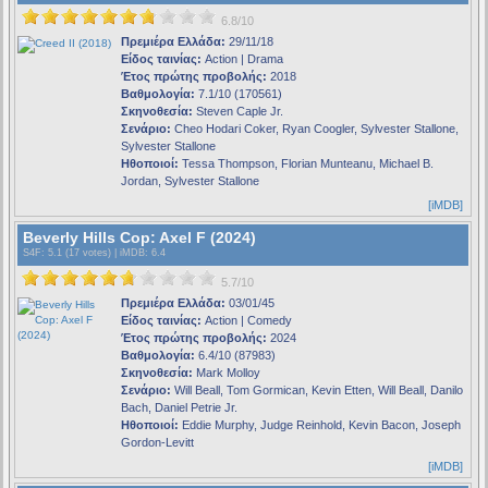
6.8/10
Πρεμιέρα Ελλάδα:
29/11/18
Είδος ταινίας:
Action | Drama
Έτος πρώτης προβολής:
2018
Βαθμολογία:
7.1/10 (170561)
Σκηνοθεσία:
Steven Caple Jr.
Σενάριο:
Cheo Hodari Coker, Ryan Coogler, Sylvester Stallone,
Sylvester Stallone
Ηθοποιοί:
Tessa Thompson, Florian Munteanu, Michael B.
Jordan, Sylvester Stallone
[iMDB]
Beverly Hills Cop: Axel F (2024)
S4F
: 5.1 (17 votes) |
iMDB
: 6.4
5.7/10
Πρεμιέρα Ελλάδα:
03/01/45
Είδος ταινίας:
Action | Comedy
Έτος πρώτης προβολής:
2024
Βαθμολογία:
6.4/10 (87983)
Σκηνοθεσία:
Mark Molloy
Σενάριο:
Will Beall, Tom Gormican, Kevin Etten, Will Beall, Danilo
Bach, Daniel Petrie Jr.
Ηθοποιοί:
Eddie Murphy, Judge Reinhold, Kevin Bacon, Joseph
Gordon-Levitt
[iMDB]