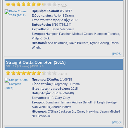
7.4/10
Πρεμιέρα Ελλάδα:
06/10/17
Είδος ταινίας:
Action | Drama
Έτος πρώτης προβολής:
2017
Βαθμολογία:
8/10 (755134)
Σκηνοθεσία:
Denis Villeneuve
Σενάριο:
Hampton Fancher, Michael Green, Hampton Fancher,
Philip K. Dick
Ηθοποιοί:
Ana de Armas, Dave Bautista, Ryan Gosling, Robin
Wright
[iMDB]
Straight Outta Compton (2015)
S4F
: 7.2 (49 votes) |
iMDB
: 7.8
7.4/10
Πρεμιέρα Ελλάδα:
14/08/15
Είδος ταινίας:
Biography | Drama
Έτος πρώτης προβολής:
2015
Βαθμολογία:
7.8/10 (234140)
Σκηνοθεσία:
F. Gary Gray
Σενάριο:
Jonathan Herman, Andrea Berloff, S. Leigh Savidge,
Alan Wenkus, Andrea Berloff
Ηθοποιοί:
O'Shea Jackson Jr., Corey Hawkins, Jason Mitchell,
Neil Brown Jr.
[iMDB]