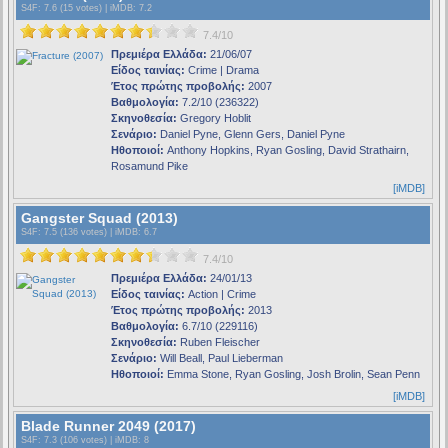
S4F
: 7.6 (15 votes) |
iMDB
: 7.2
7.4/10
Πρεμιέρα Ελλάδα:
21/06/07
Είδος ταινίας:
Crime | Drama
Έτος πρώτης προβολής:
2007
Βαθμολογία:
7.2/10 (236322)
Σκηνοθεσία:
Gregory Hoblit
Σενάριο:
Daniel Pyne, Glenn Gers, Daniel Pyne
Ηθοποιοί:
Anthony Hopkins, Ryan Gosling, David Strathairn,
Rosamund Pike
[iMDB]
Gangster Squad (2013)
S4F
: 7.5 (136 votes) |
iMDB
: 6.7
7.4/10
Πρεμιέρα Ελλάδα:
24/01/13
Είδος ταινίας:
Action | Crime
Έτος πρώτης προβολής:
2013
Βαθμολογία:
6.7/10 (229116)
Σκηνοθεσία:
Ruben Fleischer
Σενάριο:
Will Beall, Paul Lieberman
Ηθοποιοί:
Emma Stone, Ryan Gosling, Josh Brolin, Sean Penn
[iMDB]
Blade Runner 2049 (2017)
S4F
: 7.3 (106 votes) |
iMDB
: 8