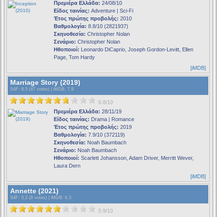
Πρεμιέρα Ελλάδα:
24/08/10
Είδος ταινίας:
Adventure | Sci-Fi
Έτος πρώτης προβολής:
2010
Βαθμολογία:
8.8/10 (2821937)
Σκηνοθεσία:
Christopher Nolan
Σενάριο:
Christopher Nolan
Ηθοποιοί:
Leonardo DiCaprio, Joseph Gordon-Levitt, Ellen
Page, Tom Hardy
[iMDB]
Marriage Story (2019)
S4F
: 6.5 (47 votes) |
iMDB
: 7.9
6.8/10
Πρεμιέρα Ελλάδα:
28/11/19
Είδος ταινίας:
Drama | Romance
Έτος πρώτης προβολής:
2019
Βαθμολογία:
7.9/10 (372119)
Σκηνοθεσία:
Noah Baumbach
Σενάριο:
Noah Baumbach
Ηθοποιοί:
Scarlett Johansson, Adam Driver, Merritt Wever,
Laura Dern
[iMDB]
Annette (2021)
S4F
: 5.2 (9 votes) |
iMDB
: 6.3
5.9/10