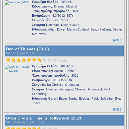
Πρεμιέρα Ελλάδα:
20/02/42
Είδος ταινίας:
Drama | Musical
Έτος πρώτης προβολής:
2021
Βαθμολογία:
6.3/10 (24387)
Σκηνοθεσία:
Leos Carax
Σενάριο:
Ron Mael, Russell Mael
Ηθοποιοί:
Adam Driver, Marion Cotillard, Simon Helberg, Devyn
McDowell
[iMDB]
Den of Thieves (2018)
S4F
: 7.3 (73 votes) |
iMDB
: 7
7.3/10
Πρεμιέρα Ελλάδα:
18/01/18
Είδος ταινίας:
Action | Crime
Έτος πρώτης προβολής:
2018
Βαθμολογία:
7/10 (153550)
Σκηνοθεσία:
Christian Gudegast
Σενάριο:
Christian Gudegast, Christian Gudegast, Paul
Scheuring
Ηθοποιοί:
Gerard Butler, Jordan Bridges, Pablo Schreiber, Evan
Jones
[iMDB]
Once Upon a Time in Hollywood (2019)
S4F
: 6.6 (67 votes) |
iMDB
: 7.6