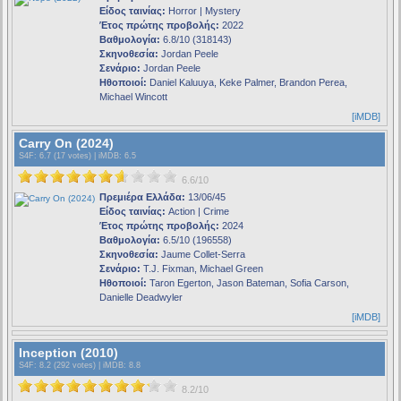
Είδος ταινίας:
Horror | Mystery
Έτος πρώτης προβολής:
2022
Βαθμολογία:
6.8/10 (318143)
Σκηνοθεσία:
Jordan Peele
Σενάριο:
Jordan Peele
Ηθοποιοί:
Daniel Kaluuya, Keke Palmer, Brandon Perea,
Michael Wincott
[iMDB]
Carry On (2024)
S4F
: 6.7 (17 votes) |
iMDB
: 6.5
6.6/10
Πρεμιέρα Ελλάδα:
13/06/45
Είδος ταινίας:
Action | Crime
Έτος πρώτης προβολής:
2024
Βαθμολογία:
6.5/10 (196558)
Σκηνοθεσία:
Jaume Collet-Serra
Σενάριο:
T.J. Fixman, Michael Green
Ηθοποιοί:
Taron Egerton, Jason Bateman, Sofia Carson,
Danielle Deadwyler
[iMDB]
Inception (2010)
S4F
: 8.2 (292 votes) |
iMDB
: 8.8
8.2/10