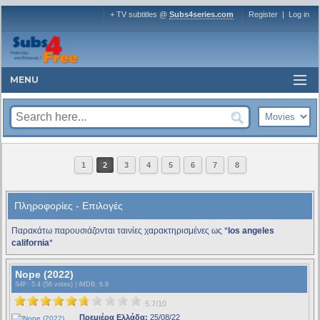
+ TV subtitles @
Subs4series.com
Register
|
Log in
MENU
1
2
3
4
5
6
7
8
Πληροφορίες - Επιλογές
Παρακάτω παρουσιάζονται ταινίες χαρακτηρισμένες ως *
los angeles
california
*
Nope (2022)
S4F
: 5.4 (56 votes) |
iMDB
: 6.8
5.7/10
Πρεμιέρα Ελλάδα:
25/08/22