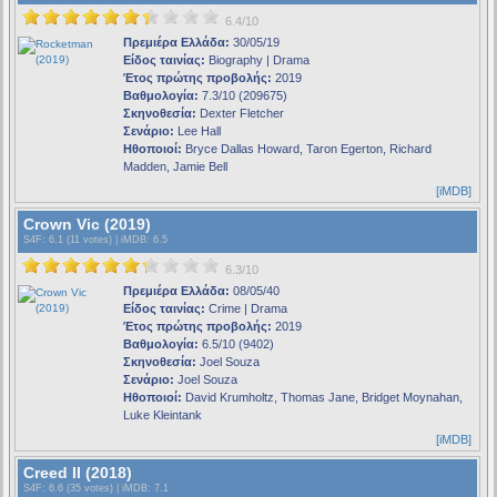
6.4/10
Πρεμιέρα Ελλάδα:
30/05/19
Είδος ταινίας:
Biography | Drama
Έτος πρώτης προβολής:
2019
Βαθμολογία:
7.3/10 (209675)
Σκηνοθεσία:
Dexter Fletcher
Σενάριο:
Lee Hall
Ηθοποιοί:
Bryce Dallas Howard, Taron Egerton, Richard
Madden, Jamie Bell
[iMDB]
Crown Vic (2019)
S4F
: 6.1 (11 votes) |
iMDB
: 6.5
6.3/10
Πρεμιέρα Ελλάδα:
08/05/40
Είδος ταινίας:
Crime | Drama
Έτος πρώτης προβολής:
2019
Βαθμολογία:
6.5/10 (9402)
Σκηνοθεσία:
Joel Souza
Σενάριο:
Joel Souza
Ηθοποιοί:
David Krumholtz, Thomas Jane, Bridget Moynahan,
Luke Kleintank
[iMDB]
Creed II (2018)
S4F
: 6.6 (35 votes) |
iMDB
: 7.1