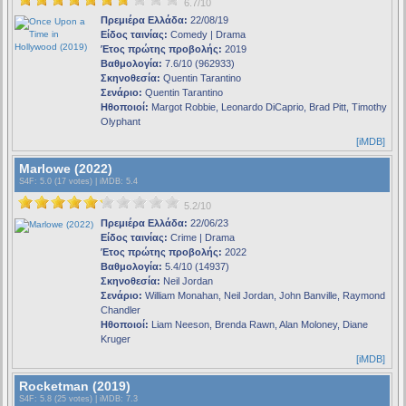
6.7/10
Πρεμιέρα Ελλάδα:
22/08/19
Είδος ταινίας:
Comedy | Drama
Έτος πρώτης προβολής:
2019
Βαθμολογία:
7.6/10 (962933)
Σκηνοθεσία:
Quentin Tarantino
Σενάριο:
Quentin Tarantino
Ηθοποιοί:
Margot Robbie, Leonardo DiCaprio, Brad Pitt, Timothy
Olyphant
[iMDB]
Marlowe (2022)
S4F
: 5.0 (17 votes) |
iMDB
: 5.4
5.2/10
Πρεμιέρα Ελλάδα:
22/06/23
Είδος ταινίας:
Crime | Drama
Έτος πρώτης προβολής:
2022
Βαθμολογία:
5.4/10 (14937)
Σκηνοθεσία:
Neil Jordan
Σενάριο:
William Monahan, Neil Jordan, John Banville, Raymond
Chandler
Ηθοποιοί:
Liam Neeson, Brenda Rawn, Alan Moloney, Diane
Kruger
[iMDB]
Rocketman (2019)
S4F
: 5.8 (25 votes) |
iMDB
: 7.3