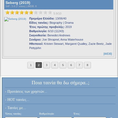
Seberg (2019)
S4F
: 5.8 (7 votes) |
iMDB
: 6
5.9/10
Πρεμιέρα Ελλάδα:
13/06/40
Είδος ταινίας:
Biography | Drama
Έτος πρώτης προβολής:
2019
Βαθμολογία:
6/10 (11243)
Σκηνοθεσία:
Benedict Andrews
Σενάριο:
Joe Shrapnel, Anna Waterhouse
Ηθοποιοί:
Kristen Stewart, Margaret Qualley, Zazie Beetz, Jade
Pettyjohn
[iMDB]
1
2
3
4
5
6
7
8
Ποια ταινία θα δω σήμερα..;
- Προτάσεις των χρηστών...
- HOT ταινίες...
- Ταινίες με...
Τύπος ταινίας:
Βαθμολογία:
Έτος: