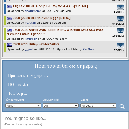
4089
DLs
Flight 7500 2014 720p BluRay x264 AAC-[YTS MX]
Uploaded by
char8melon
on 29/10/20 08:37pm
279
DLs
7500 (2014) BRRip XViD-juggs [ETRG]
Uploaded by
PanXan
on 21/09/14 05:53pm
5416
DLs
7500 2014 BRRip XViD-juggs-ETRG & BRRip XviD AC3-EVO
*Femme Fatale~Lycon S*
1079
DLs
Uploaded by
kathreen
on 25/09/14 09:13pm
7500 2014 BRRip x264-RARBG
Uploaded by
g_poli
on 20/11/14 12:50pm - A subtitle by
PanXan
708
DLs
Ποια ταινία θα δω σήμερα..;
- Προτάσεις των χρηστών...
- HOT ταινίες...
- Ταινίες με...
Τύπος ταινίας:
Βαθμολογία:
Έτος:
You might also like...
(Drama | Horror type movies)