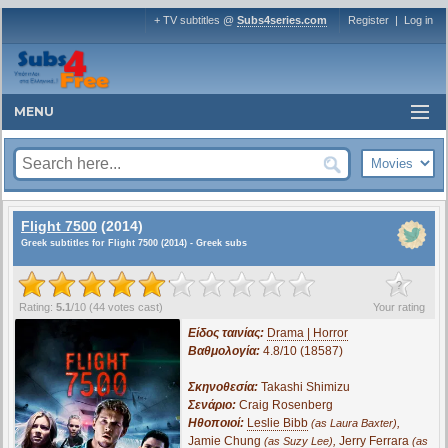
+ TV subtitles @
Subs4series.com
Register
|
Log in
MENU
Flight 7500
(2014)
Greek subtitles for Flight 7500 (2014) - Greek subs
?
Rating:
5.1
/
10
(
44
votes cast)
Your rating
Είδος ταινίας:
Drama | Horror
Βαθμολογία:
4.8/10 (18587)
Σκηνοθεσία:
Takashi Shimizu
Σενάριο:
Craig Rosenberg
Ηθοποιοί:
Leslie Bibb
,
(as Laura Baxter)
Jamie Chung
,
Jerry Ferrara
(as Suzy Lee)
(as