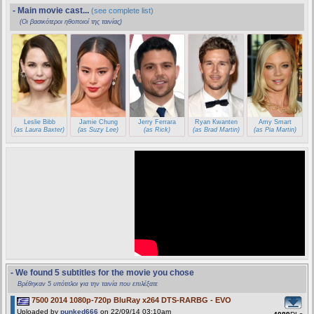
- Main movie cast...
(see complete list)
(Οι βασικότεροι ηθοποιοί της ταινίας)
Leslie Bibb
Jamie Chung
Jerry Ferrara
Ryan Kwanten
Amy Smart
(as Laura Baxter)
(as Suzy Lee)
(as Rick)
(as Brad Martin)
(as Pia Martin)
- We found 5 subtitles for the movie you chose
Βρέθηκαν 5 υπότιτλοι για την ταινία που επιλέξατε
7500 2014 1080p-720p BluRay x264 DTS-RARBG - EVO
Uploaded by
punked666
on 22/09/14 03:10am