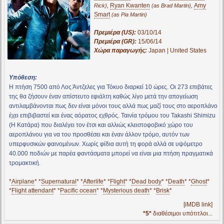
,
Ryan Kwanten
,
Amy
Rick)
(as Brad Martin)
Smart
(as Pia Martin)
Πρεμιέρα (US):
03/10/14
Πρεμιέρα (GR):
15/06/14
Χώρα παραγωγής:
Japan | United States
Υπόθεση:
Η πτήση 7500 από Λος Άντζελες για Τόκυο διαρκεί 10 ώρες. Οι 273 επιβάτες
της θα ζήσουν έναν απίστευτο εφιάλτη καθώς λίγο μετά την απογείωση
αντιλαμβάνονται πως δεν είναι μόνοι τους αλλά πως μαζί τους στο αεροπλάνο
έχει επιβιβαστεί και ένας αόρατος εχθρός. Ταινία τρόμου του Takashi Shimizu
(Η Κατάρα) που διαλέγει τον έτσι και αλλιώς κλειστοφοβικό χώρο του
αεροπλάνου για να του προσθέσει και έναν άλλον τρόμο, αυτόν των
υπερφυσικών φαινομένων. Χωρίς φίδια αυτή τη φορά αλλά σε υψόμετρο
40.000 ποδιών με παρέα φαντάσματα μπορεί να είναι μια πτήση πραγματικά
τρομακτική.
*
Airplane
* *
Supernatural
* *
Afterlife
* *
Flight
* *
Dead body
* *
Death
* *
Ghost
*
*
Flight attendant
* *
Pacific ocean
* *
Mysterious death
* *
Brisk
*
[iMDB link]
*5*
διαθέσιμοι υπότιτλοι...