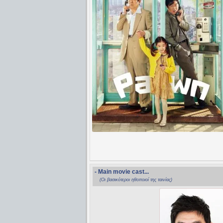
- Main movie cast...
(Οι βασικότεροι ηθοποιοί της ταινίας)