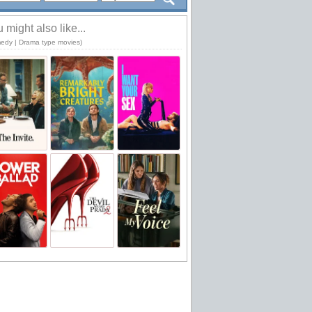
 might also like...
edy | Drama type movies)