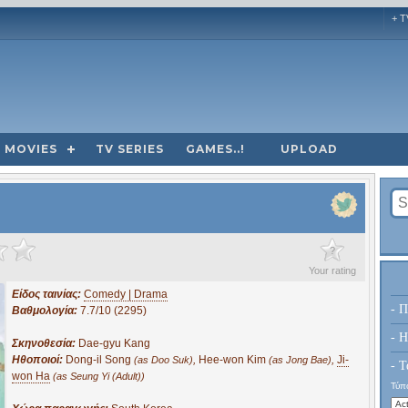
+ T
MOVIES
TV SERIES
GAMES..!
UPLOAD
?
Your rating
Είδος ταινίας:
Comedy | Drama
- Π
Βαθμολογία:
7.7/10 (2295)
- H
Σκηνοθεσία:
Dae-gyu Kang
Ηθοποιοί:
Dong-il Song
,
Hee-won Kim
,
Ji-
(as Doo Suk)
(as Jong Bae)
- Τ
won Ha
(as Seung Yi (Adult))
Τύπο