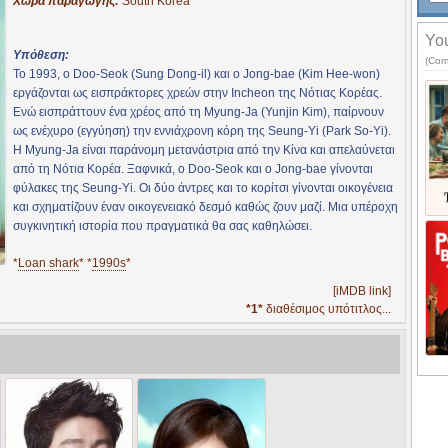
Χώρα παραγωγής:
South Korea
You
Υπόθεση:
(Com
Το 1993, ο Doo-Seok (Sung Dong-il) και ο Jong-bae (Kim Hee-won)
εργάζονται ως εισπράκτορες χρεών στην Incheon της Νότιας Κορέας.
Ενώ εισπράττουν ένα χρέος από τη Myung-Ja (Yunjin Kim), παίρνουν
ως ενέχυρο (εγγύηση) την εννιάχρονη κόρη της Seung-Yi (Park So-Yi).
Η Myung-Ja είναι παράνομη μετανάστρια από την Κίνα και απελαύνεται
από τη Νότια Κορέα. Ξαφνικά, ο Doo-Seok και ο Jong-bae γίνονται
φύλακες της Seung-Yi. Οι δύο άντρες και το κορίτσι γίνονται οικογένεια
και σχηματίζουν έναν οικογενειακό δεσμό καθώς ζουν μαζί. Μια υπέροχη
συγκινητική ιστορία που πραγματικά θα σας καθηλώσει.
*
Loan shark
* *
1990s
*
[iMDB link]
*1*
διαθέσιμος υπότιτλος...