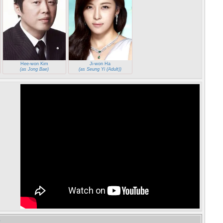
Hee-won Kim
Ji-won Ha
(as Jong Bae)
(as Seung Yi (Adult))
e