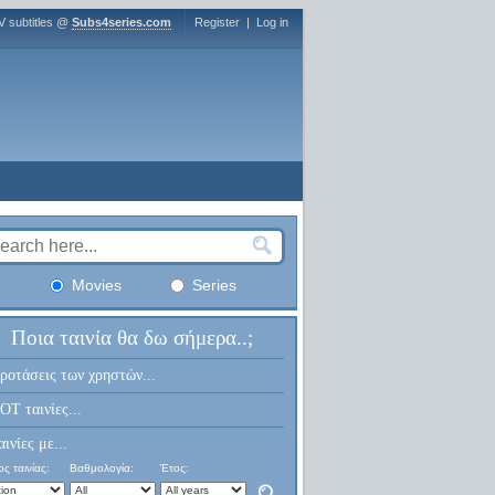
V subtitles @
Subs4series.com
Register
|
Log in
Movies
Series
Ποια ταινία θα δω σήμερα..;
ροτάσεις των χρηστών...
OT ταινίες...
αινίες με...
ς ταινίας:
Βαθμολογία:
Έτος: