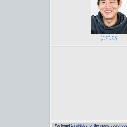
Dong-il Song
(as Doo Suk)
- We found 1 subtitles for the movie you chos