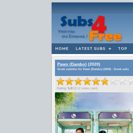
HOME
LATEST SUBS
TOP
Pawn (Dambo)
(2020)
Greek subtitles for Pawn (Dambo) (2020) - Greek subs
Rating:
5.8
/
10
(
2
votes cast)