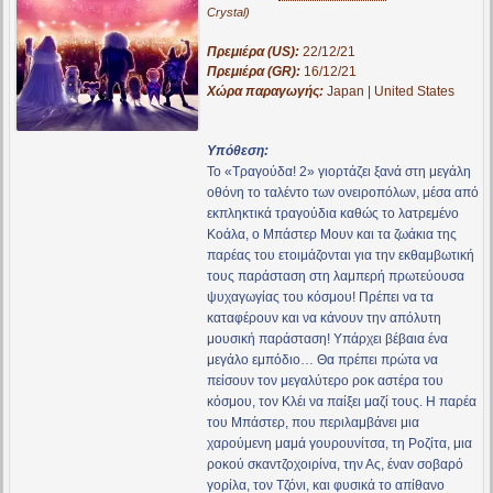
Crystal)
Πρεμιέρα (US):
22/12/21
Πρεμιέρα (GR):
16/12/21
Χώρα παραγωγής:
Japan | United States
Υπόθεση:
To «Τραγούδα! 2» γιορτάζει ξανά στη μεγάλη
οθόνη το ταλέντο των ονειροπόλων, μέσα από
εκπληκτικά τραγούδια καθώς το λατρεμένο
Κοάλα, ο Μπάστερ Μουν και τα ζωάκια της
παρέας του ετοιμάζονται για την εκθαμβωτική
τους παράσταση στη λαμπερή πρωτεύουσα
ψυχαγωγίας του κόσμου! Πρέπει να τα
καταφέρουν και να κάνουν την απόλυτη
μουσική παράσταση! Υπάρχει βέβαια ένα
μεγάλο εμπόδιο… Θα πρέπει πρώτα να
πείσουν τον μεγαλύτερο ροκ αστέρα του
κόσμου, τον Κλέι να παίξει μαζί τους. Η παρέα
του Μπάστερ, που περιλαμβάνει μια
χαρούμενη μαμά γουρουνίτσα, τη Ροζίτα, μια
ροκού σκαντζοχοιρίνα, την Ας, έναν σοβαρό
γορίλα, τον Τζόνι, και φυσικά το απίθανο