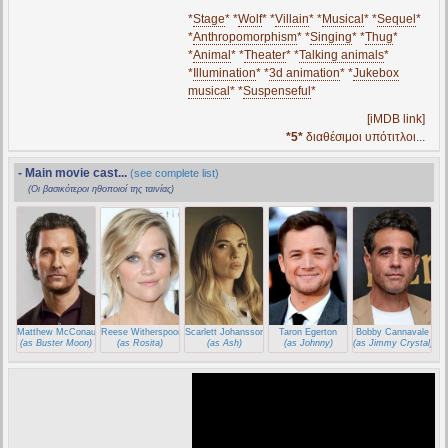
*
Stage
* *
Wolf
* *
Villain
* *
Musical
* *
Sequel
*
*
Anthropomorphism
* *
Singing
* *
Thug
*
*
Animal
* *
Theater
* *
Talking animals
*
*
Illumination
* *
3d animation
* *
Jukebox
musical
* *
Suspenseful
*
[iMDB link]
*5*
διαθέσιμοι υπότιτλοι...
- Main movie cast...
(see complete list)
(Οι βασικότεροι ηθοποιοί της ταινίας)
Matthew McConaughey
Reese Witherspoon
Scarlett Johansson
Taron Egerton
Bobby Cannavale
(as Buster Moon)
(as Rosita)
(as Ash)
(as Johnny)
(as Jimmy Crystal)