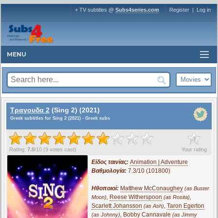
+ TV subtitles @
Subs4series.com
Register
|
Log in
MENU
Τραγουδα 2
(Sing 2) (2021)
Greek subtitles for Sing 2 (2021) - Greek subs
?
Rating:
7.0
/
10
(
9
votes cast)
Your rating
Είδος ταινίας:
Animation | Adventure
Βαθμολογία:
7.3/10 (101800)
Ηθοποιοί:
Matthew McConaughey
(as Buster
,
Reese Witherspoon
,
Moon)
(as Rosita)
Scarlett Johansson
,
Taron Egerton
(as Ash)
,
Bobby Cannavale
(as Johnny)
(as Jimmy