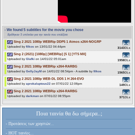
- We found 5 subtitles for the movie you chose
Βρέθηκαν 5 υπότιτλοι για την ταινία που επιλέξατε
Sing 2 2021 1080p WEBRip DDP5 1 Atmos x264-NOGRP
Uploaded by
filkos
on 13/01/22 04:44pm
3143
DLs
Sing 2 (2021) [1080p] [WEBRip] [5 1] [YTS MX]
Uploaded by
Glafki
on 14/01/22 05:01am
1958
DLs
Sing 2 2021 1080p WEBRip x264-RARBG
Uploaded by
GellyJayM
on 14/01/22 08:54pm - A subtitle by
filkos
1565
DLs
Sing 2 2021 1080p WEB-DL DD5 1 H 264-EVO
Uploaded by
aprokaluptous22
on 07/01/22 12:06pm
149
DLs
Sing 2 2021 1080p WEBRip x264-RARBG
Uploaded by
darkman
on 07/01/22 08:55pm
371
DLs
Ποια ταινία θα δω σήμερα..;
- Προτάσεις των χρηστών...
- HOT ταινίες...