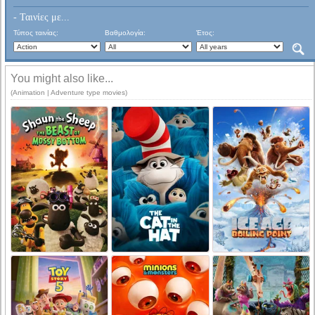
- Ταινίες με...
Τύπος ταινίας:
Βαθμολογία:
Έτος:
You might also like...
(Animation | Adventure type movies)