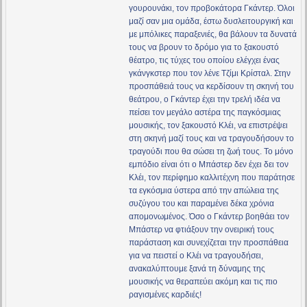
γουρουνάκι, τον προβοκάτορα Γκάντερ. Όλοι
μαζί σαν μια ομάδα, έστω δυσλειτουργική και
με μπόλικες παραξενιές, θα βάλουν τα δυνατά
τους να βρουν το δρόμο για το ξακουστό
θέατρο, τις τύχες του οποίου ελέγχει ένας
γκάνγκστερ που τον λένε Τζίμι Κρίσταλ. Στην
προσπάθειά τους να κερδίσουν τη σκηνή του
θεάτρου, ο Γκάντερ έχει την τρελή ιδέα να
πείσει τον μεγάλο αστέρα της παγκόσμιας
μουσικής, τον ξακουστό Κλέι, να επιστρέψει
στη σκηνή μαζί τους και να τραγουδήσουν το
τραγούδι που θα σώσει τη ζωή τους. Το μόνο
εμπόδιο είναι ότι ο Μπάστερ δεν έχει δει τον
Κλέι, τον περίφημο καλλιτέχνη που παράτησε
τα εγκόσμια ύστερα από την απώλεια της
συζύγου του και παραμένει δέκα χρόνια
απομονωμένος. Όσο ο Γκάντερ βοηθάει τον
Μπάστερ να φτιάξουν την ονειρική τους
παράσταση και συνεχίζεται την προσπάθεια
για να πειστεί ο Κλέι να τραγουδήσει,
ανακαλύπτουμε ξανά τη δύναμης της
μουσικής να θεραπεύει ακόμη και τις πιο
ραγισμένες καρδιές!