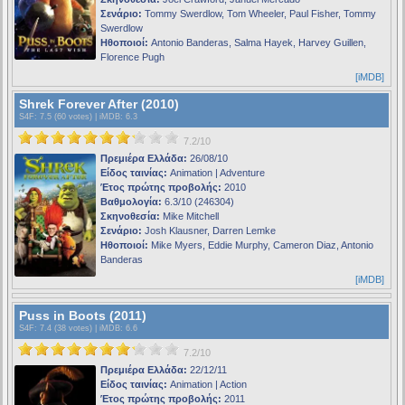
Σενάριο:
Tommy Swerdlow, Tom Wheeler, Paul Fisher, Tommy
Swerdlow
Ηθοποιοί:
Antonio Banderas, Salma Hayek, Harvey Guillen,
Florence Pugh
[iMDB]
Shrek Forever After (2010)
S4F
: 7.5 (60 votes) |
iMDB
: 6.3
7.2/10
Πρεμιέρα Ελλάδα:
26/08/10
Είδος ταινίας:
Animation | Adventure
Έτος πρώτης προβολής:
2010
Βαθμολογία:
6.3/10 (246304)
Σκηνοθεσία:
Mike Mitchell
Σενάριο:
Josh Klausner, Darren Lemke
Ηθοποιοί:
Mike Myers, Eddie Murphy, Cameron Diaz, Antonio
Banderas
[iMDB]
Puss in Boots (2011)
S4F
: 7.4 (38 votes) |
iMDB
: 6.6
7.2/10
Πρεμιέρα Ελλάδα:
22/12/11
Είδος ταινίας:
Animation | Action
Έτος πρώτης προβολής:
2011