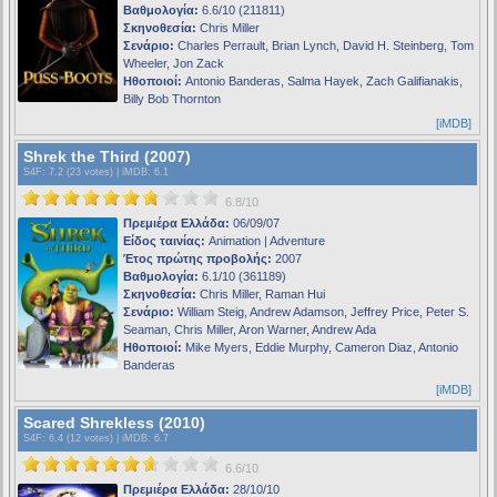
Βαθμολογία:
6.6/10 (211811)
Σκηνοθεσία:
Chris Miller
Σενάριο:
Charles Perrault, Brian Lynch, David H. Steinberg, Tom
Wheeler, Jon Zack
Ηθοποιοί:
Antonio Banderas, Salma Hayek, Zach Galifianakis,
Billy Bob Thornton
[iMDB]
Shrek the Third (2007)
S4F
: 7.2 (23 votes) |
iMDB
: 6.1
6.8/10
Πρεμιέρα Ελλάδα:
06/09/07
Είδος ταινίας:
Animation | Adventure
Έτος πρώτης προβολής:
2007
Βαθμολογία:
6.1/10 (361189)
Σκηνοθεσία:
Chris Miller, Raman Hui
Σενάριο:
William Steig, Andrew Adamson, Jeffrey Price, Peter S.
Seaman, Chris Miller, Aron Warner, Andrew Ada
Ηθοποιοί:
Mike Myers, Eddie Murphy, Cameron Diaz, Antonio
Banderas
[iMDB]
Scared Shrekless (2010)
S4F
: 6.4 (12 votes) |
iMDB
: 6.7
6.6/10
Πρεμιέρα Ελλάδα:
28/10/10