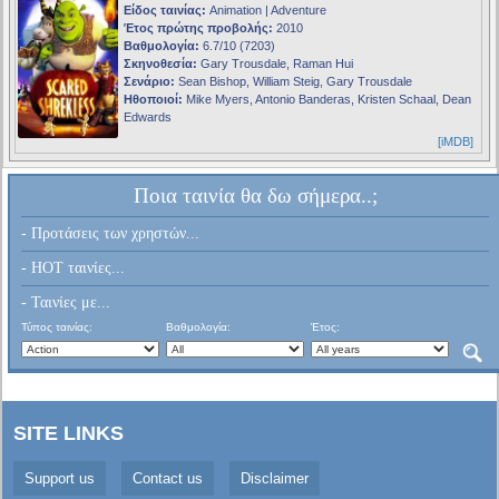
Είδος ταινίας:
Animation | Adventure
Έτος πρώτης προβολής:
2010
Βαθμολογία:
6.7/10 (7203)
Σκηνοθεσία:
Gary Trousdale, Raman Hui
Σενάριο:
Sean Bishop, William Steig, Gary Trousdale
Ηθοποιοί:
Mike Myers, Antonio Banderas, Kristen Schaal, Dean
Edwards
[iMDB]
Ποια ταινία θα δω σήμερα..;
- Προτάσεις των χρηστών...
- HOT ταινίες...
- Ταινίες με...
Τύπος ταινίας:
Βαθμολογία:
Έτος:
SITE LINKS
Support us
Contact us
Disclaimer