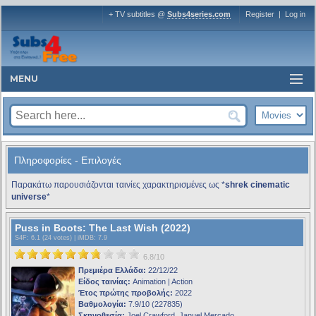
+ TV subtitles @
Subs4series.com
Register
|
Log in
MENU
Πληροφορίες - Επιλογές
Παρακάτω παρουσιάζονται ταινίες χαρακτηρισμένες ως *
shrek cinematic
universe
*
Puss in Boots: The Last Wish (2022)
S4F
: 6.1 (24 votes) |
iMDB
: 7.9
6.8/10
Πρεμιέρα Ελλάδα:
22/12/22
Είδος ταινίας:
Animation | Action
Έτος πρώτης προβολής:
2022
Βαθμολογία:
7.9/10 (227835)
Σκηνοθεσία:
Joel Crawford, Januel Mercado