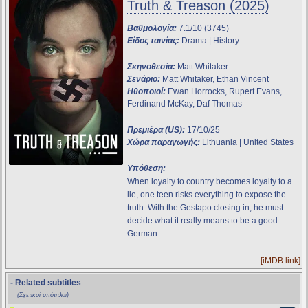
Truth & Treason (2025)
Βαθμολογία:
7.1/10 (3745)
Είδος ταινίας:
Drama | History
Σκηνοθεσία:
Matt Whitaker
Σενάριο:
Matt Whitaker, Ethan Vincent
Ηθοποιοί:
Ewan Horrocks, Rupert Evans,
Ferdinand McKay, Daf Thomas
Πρεμιέρα (US):
17/10/25
Χώρα παραγωγής:
Lithuania | United States
Υπόθεση:
When loyalty to country becomes loyalty to a
lie, one teen risks everything to expose the
truth. With the Gestapo closing in, he must
decide what it really means to be a good
German.
[iMDB link]
- Related subtitles
(Σχετικοί υπότιτλοι)