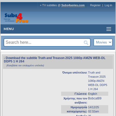
+ TV subtitles @
Subs4series.com
Register
|
Log in
MENU
- Download the subtitle Truth and Treason 2025 1080p AMZN WEB-DL
DDP5 1 H 264
(Κατεβάστε τον επιλεγμένο υπότιτλο)
Όνομα υπότιτλου:
Truth and
Treason 2025
1080p AMZN
WEB-DL DDP5
1 H 264
Γλώσσα:
English
Bobcat89
Χρήστης που τον
ανέβασε:
Ημερομηνία
14/12/25
καταχώρησης:
02:32am