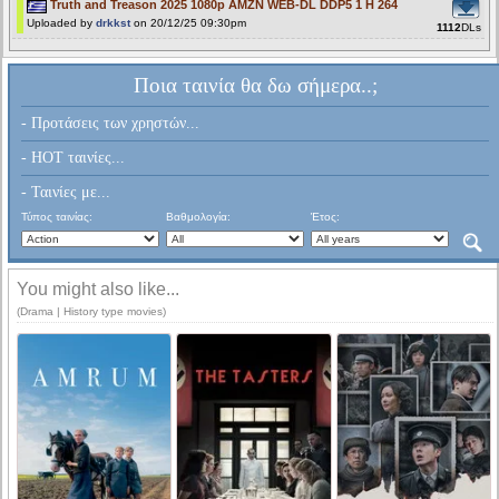
Truth and Treason 2025 1080p AMZN WEB-DL DDP5 1 H 264
Uploaded by
drkkst
on 20/12/25 09:30pm
1112
DLs
Ποια ταινία θα δω σήμερα..;
- Προτάσεις των χρηστών...
- HOT ταινίες...
- Ταινίες με...
Τύπος ταινίας:
Βαθμολογία:
Έτος:
You might also like...
(Drama | History type movies)