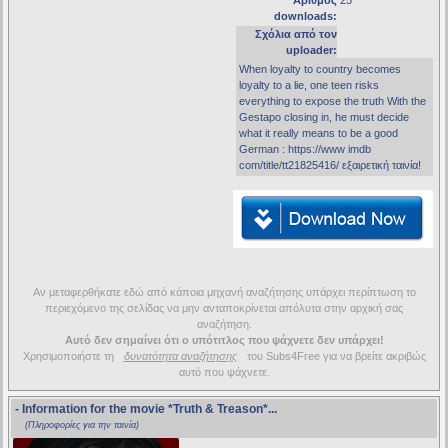
Αριθμός
25
downloads:
Σχόλια από τον
uploader:
When loyalty to country becomes
loyalty to a lie, one teen risks
everything to expose the truth With the
Gestapo closing in, he must decide
what it really means to be a good
German : https://www imdb
com/title/tt21825416/ εξαιρετική ταινία!
Αν μεταφερθήκατε εδώ από κάποια μηχανή αναζήτησης υπάρχει περίπτωση το
περιεχόμενο της σελίδας να μην ανταποκρίνεται απόλυτα στην αρχική σας
αναζήτηση.
Αυτό δεν σημαίνει ότι ο υπότιτλος που ψάχνετε δεν υπάρχει!
Χρησιμοποιήστε τη
δυνατότητα αναζήτησης
του Subs4Free για να βρείτε ακριβώς
αυτό που ψάχνετε.
- Information for the movie
*Truth & Treason*
...
(Πληροφορίες για την ταινία)