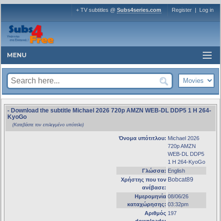
+ TV subtitles @
Subs4series.com
Register
|
Log in
MENU
- Download the subtitle Michael 2026 720p AMZN WEB-DL DDP5 1 H 264-
KyoGo
(Κατεβάστε τον επιλεγμένο υπότιτλο)
Όνομα υπότιτλου:
Michael 2026
720p AMZN
WEB-DL DDP5
1 H 264-KyoGo
Γλώσσα:
English
Bobcat89
Χρήστης που τον
ανέβασε:
Ημερομηνία
08/06/26
καταχώρησης:
03:32pm
Αριθμός
197