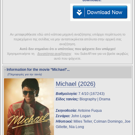
downloads:
Αν μεταφερθήκατε εδώ από κάποια μηχανή αναζήτησης υπάρχει περίπτωση το
περιεχόμενο της σελίδας να μην ανταποκρίνεται απόλυτα στην αρχική σας
αναζήτηση.
Αυτό δεν σημαίνει ότι ο υπότιτλος που ψάχνετε δεν υπάρχει!
Χρησιμοποιήστε τη
δυνατότητα αναζήτησης
του Subs4Free για να βρείτε ακριβώς
αυτό που ψάχνετε.
- Information for the movie
*Michael*
...
(Πληροφορίες για την ταινία)
Michael (2026)
Βαθμολογία:
7.4/10 (167243)
Είδος ταινίας:
Biography | Drama
Σκηνοθεσία:
Antoine Fuqua
Σενάριο:
John Logan
Ηθοποιοί:
Miles Teller, Colman Domingo, Joe
Gillette, Nia Long