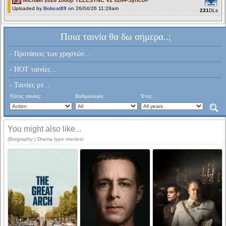
Michael 2026 1080p TELESYNC V2 x264-SyncUP
Uploaded by
Bobcat89
on 26/04/26 11:28am
231
DLs
Ποια ταινία θα δω σήμερα..;
- Προτάσεις των χρηστών...
- HOT ταινίες...
- Ταινίες με...
Τύπος ταινίας:
Βαθμολογία:
Έτος:
You might also like...
(Biography | Drama type movies)