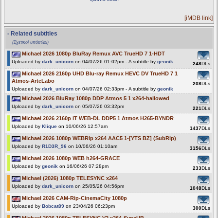
[iMDB link]
- Related subtitles
(Σχετικοί υπότιτλοι)
Michael 2026 1080p BluRay Remux AVC TrueHD 7 1-HDT
Uploaded by
dark_unicorn
on 04/07/26 01:02pm - A subtitle by
geonik
248
DLs
Michael 2026 2160p UHD Blu-ray Remux HEVC DV TrueHD 7 1
Atmos-ArteLabo
208
DLs
Uploaded by
dark_unicorn
on 04/07/26 02:33pm - A subtitle by
geonik
Michael 2026 BluRay 1080p DDP Atmos 5 1 x264-hallowed
Uploaded by
dark_unicorn
on 05/07/26 03:32pm
221
DLs
Michael 2026 2160p iT WEB-DL DDP5 1 Atmos H265-BYNDR
Uploaded by
Klique
on 10/06/26 12:57am
1437
DLs
Michael 2026 1080p WEBRip x264 AAC5 1-[YTS BZ] (SubRip)
Uploaded by
R1D3R_96
on 10/06/26 01:10am
3156
DLs
Michael 2026 1080p WEB h264-GRACE
Uploaded by
geonik
on 16/06/26 07:28pm
233
DLs
Michael (2026) 1080p TELESYNC x264
Uploaded by
dark_unicorn
on 25/05/26 04:56pm
1048
DLs
Michael 2026 CAM-Rip-CinemaCity 1080p
Uploaded by
Bobcat89
on 23/04/26 06:23pm
300
DLs