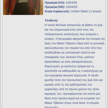
Πρεμιέρα (US):
24/04/26
Πρεμιέρα (GR):
16/04/26
Χώρα παραγωγής:
United States | Canada
Υπόθεση:
Η ταινία Michael απεικονίζει σε βάθος τη ζωή
και την κληρονομιά ενός από τους πιο
επιδραστικούς καλλιτέχνες που γνώρισε ο
κόσμος. Η βιογραφία αφηγείται την ιστορία της
ζωής του Μάικλ Τζάκσον πέρα από τη μουσική,
ακολουθώντας την πορεία του από τότε που
αναδείχθηκε ως εκπληκτικό ταλέντο και
επικεφαλής των Jackson Five, ωσότου
εδραιώθηκε ως ένας αδιαφιλονίκητος
δημιουργός με ακλόνητο όραμα και τη
φιλοδοξία να καθιερωθεί ως ο καλλιτέχνης με
την κορυφαία σκηνική παρουσία. Η ταινία
φωτίζει τόσο την προσωπική του ζωή όσο και
μερικές από τις πιο εμβληματικές του
εμφανίσεις από τα πρώτα χρόνια της σόλο
καριέρας του, προσφέροντας στο κοινό μια
θέση στην πρώτη σειρά για να γνωρίσει τον
Μάικλ Τζάκσον όπως ποτέ ξανά. Η ιστορία
ξεκινά εδώ.