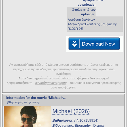
Αριθμός
3134
downloads:
Σχόλια από τον
uploader:
Απόδοση διαλόγων
Αλέξανδρος:Γκουλέλης [ReSync by
R1D3R 96]
Αν μεταφερθήκατε εδώ από κάποια μηχανή αναζήτησης υπάρχει περίπτωση το
περιεχόμενο της σελίδας να μην ανταποκρίνεται απόλυτα στην αρχική σας
αναζήτηση.
Αυτό δεν σημαίνει ότι ο υπότιτλος που ψάχνετε δεν υπάρχει!
Χρησιμοποιήστε τη
δυνατότητα αναζήτησης
του Subs4Free για να βρείτε ακριβώς
αυτό που ψάχνετε.
- Information for the movie
*Michael*
...
(Πληροφορίες για την ταινία)
Michael (2026)
Βαθμολογία:
7.4/10 (159914)
Είδος ταινίας:
Biography | Drama