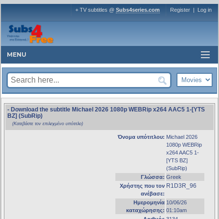
+ TV subtitles @
Subs4series.com
Register
|
Log in
MENU
- Download the subtitle Michael 2026 1080p WEBRip x264 AAC5 1-[YTS
BZ] (SubRip)
(Κατεβάστε τον επιλεγμένο υπότιτλο)
Όνομα υπότιτλου:
Michael 2026
1080p WEBRip
x264 AAC5 1-
[YTS BZ]
(SubRip)
Γλώσσα:
Greek
R1D3R_96
Χρήστης που τον
ανέβασε:
Ημερομηνία
10/06/26
καταχώρησης:
01:10am