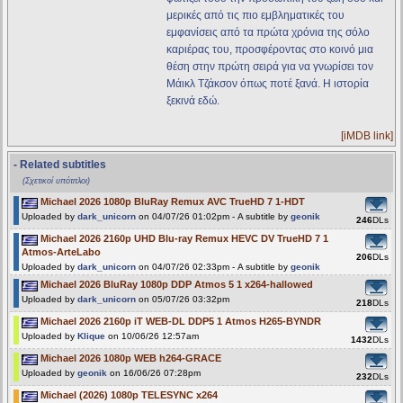
μερικές από τις πιο εμβληματικές του
εμφανίσεις από τα πρώτα χρόνια της σόλο
καριέρας του, προσφέροντας στο κοινό μια
θέση στην πρώτη σειρά για να γνωρίσει τον
Μάικλ Τζάκσον όπως ποτέ ξανά. Η ιστορία
ξεκινά εδώ.
[iMDB link]
- Related subtitles
(Σχετικοί υπότιτλοι)
Michael 2026 1080p BluRay Remux AVC TrueHD 7 1-HDT
Uploaded by
dark_unicorn
on 04/07/26 01:02pm - A subtitle by
geonik
246
DLs
Michael 2026 2160p UHD Blu-ray Remux HEVC DV TrueHD 7 1
Atmos-ArteLabo
206
DLs
Uploaded by
dark_unicorn
on 04/07/26 02:33pm - A subtitle by
geonik
Michael 2026 BluRay 1080p DDP Atmos 5 1 x264-hallowed
Uploaded by
dark_unicorn
on 05/07/26 03:32pm
218
DLs
Michael 2026 2160p iT WEB-DL DDP5 1 Atmos H265-BYNDR
Uploaded by
Klique
on 10/06/26 12:57am
1432
DLs
Michael 2026 1080p WEB h264-GRACE
Uploaded by
geonik
on 16/06/26 07:28pm
232
DLs
Michael (2026) 1080p TELESYNC x264