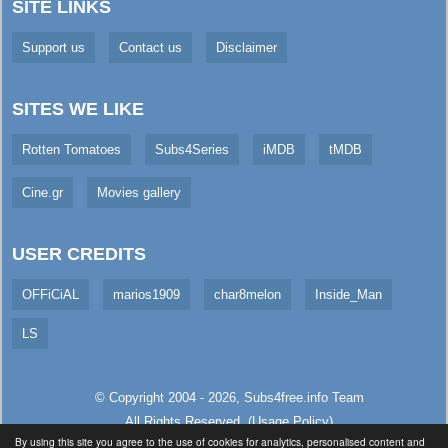
SITE LINKS
Support us
Contact us
Disclaimer
SITES WE LIKE
Rotten Tomatoes
Subs4Series
iMDB
tMDB
Cine.gr
Movies gallery
USER CREDITS
OFFiCiAL
marios1909
char8melon
Inside_Man
LS
© Copyright 2004 - 2026,
Subs4free.info
Team
All Rights Reserved. (
Usage Policy
)
By using this site you agree to the use of cookies for analytics, personalised content and
Served in 8.74ms (live)