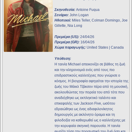
Σκηνοθεσία:
Antoine Fuqua
Σενάριο:
John Logan
Ηθοποιοί:
Miles Teller, Colman Domingo, Joe
Gillette, Nia Long
Πρεμιέρα (US):
24/04/26
Πρεμιέρα (GR):
16/04/26
Χώρα παραγωγής:
United States | Canada
Υπόθεση:
Η ταινία Michael απεικονίζει σε βάθος τη ζωή
και την κληρονομιά ενός από τους πιο
επιδραστικούς καλλιτέχνες που γνώρισε ο
κόσμος. Η βιογραφία αφηγείται την ιστορία της
ζωής του Μάικλ Τζάκσον πέρα από τη μουσική,
ακολουθώντας την πορεία του από τότε που
αναδείχθηκε ως εκπληκτικό ταλέντο και
επικεφαλής των Jackson Five, ωσότου
εδραιώθηκε ως ένας αδιαφιλονίκητος
δημιουργός με ακλόνητο όραμα και τη
φιλοδοξία να καθιερωθεί ως ο καλλιτέχνης με
την κορυφαία σκηνική παρουσία. Η ταινία
φωτίζει τόσο την προσωπική του ζωή όσο και