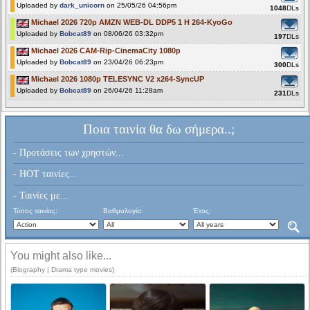
Uploaded by
dark_unicorn
on 25/05/26 04:56pm
1048
DLs
Michael 2026 720p AMZN WEB-DL DDP5 1 H 264-KyoGo
Uploaded by
Bobcat89
on 08/06/26 03:32pm
197
DLs
Michael 2026 CAM-Rip-CinemaCity 1080p
Uploaded by
Bobcat89
on 23/04/26 06:23pm
300
DLs
Michael 2026 1080p TELESYNC V2 x264-SyncUP
Uploaded by
Bobcat89
on 26/04/26 11:28am
231
DLs
Ποια ταινία θα δω σήμερα..;
- Προτάσεις των χρηστών...
- HOT ταινίες...
- Ταινίες με...
Τύπος ταινίας:
Βαθμολογία:
Έτος:
You might also like...
(Biography | Drama type movies)