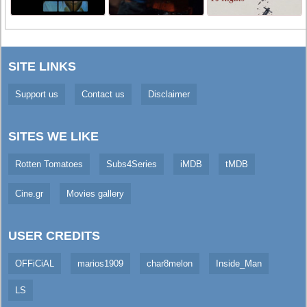
SITE LINKS
Support us
Contact us
Disclaimer
SITES WE LIKE
Rotten Tomatoes
Subs4Series
iMDB
tMDB
Cine.gr
Movies gallery
USER CREDITS
OFFiCiAL
marios1909
char8melon
Inside_Man
LS