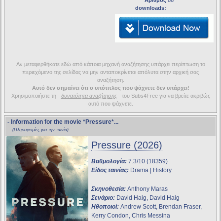
Αριθμός
86
downloads:
Αν μεταφερθήκατε εδώ από κάποια μηχανή αναζήτησης υπάρχει περίπτωση το
περιεχόμενο της σελίδας να μην ανταποκρίνεται απόλυτα στην αρχική σας
αναζήτηση.
Αυτό δεν σημαίνει ότι ο υπότιτλος που ψάχνετε δεν υπάρχει!
Χρησιμοποιήστε τη
δυνατότητα αναζήτησης
του Subs4Free για να βρείτε ακριβώς
αυτό που ψάχνετε.
- Information for the movie
*Pressure*
...
(Πληροφορίες για την ταινία)
Pressure (2026)
Βαθμολογία:
7.3/10 (18359)
Είδος ταινίας:
Drama | History
Σκηνοθεσία:
Anthony Maras
Σενάριο:
David Haig, David Haig
Ηθοποιοί:
Andrew Scott, Brendan Fraser,
Kerry Condon, Chris Messina