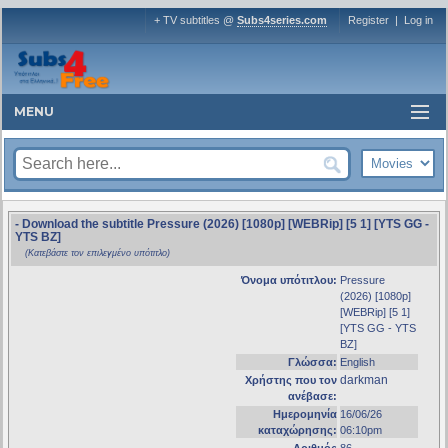
+ TV subtitles @
Subs4series.com
Register
|
Log in
MENU
- Download the subtitle Pressure (2026) [1080p] [WEBRip] [5 1] [YTS GG -
YTS BZ]
(Κατεβάστε τον επιλεγμένο υπότιτλο)
Όνομα υπότιτλου:
Pressure
(2026) [1080p]
[WEBRip] [5 1]
[YTS GG - YTS
BZ]
Γλώσσα:
English
darkman
Χρήστης που τον
ανέβασε:
Ημερομηνία
16/06/26
καταχώρησης:
06:10pm