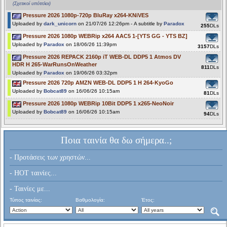
(Σχετικοί υπότιτλοι)
Pressure 2026 1080p-720p BluRay x264-KNiVES
Uploaded by
dark_unicorn
on 21/07/26 12:26pm - A subtitle by
Paradox
255
DLs
Pressure 2026 1080p WEBRip x264 AAC5 1-[YTS GG - YTS BZ]
Uploaded by
Paradox
on 18/06/26 11:39pm
3157
DLs
Pressure 2026 REPACK 2160p iT WEB-DL DDP5 1 Atmos DV
HDR H 265-WarRunsOnWeather
811
DLs
Uploaded by
Paradox
on 19/06/26 03:32pm
Pressure 2026 720p AMZN WEB-DL DDP5 1 H 264-KyoGo
Uploaded by
Bobcat89
on 16/06/26 10:15am
81
DLs
Pressure 2026 1080p WEBRip 10Bit DDP5 1 x265-NeoNoir
Uploaded by
Bobcat89
on 16/06/26 10:15am
94
DLs
Ποια ταινία θα δω σήμερα..;
- Προτάσεις των χρηστών...
- HOT ταινίες...
- Ταινίες με...
Τύπος ταινίας:
Βαθμολογία:
Έτος: