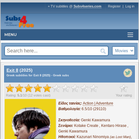
+ TV subtitles @
Subs4series.com
Register
|
Log in
MENU
Exit 8
(2025)
Greek subtitles for Exit 8 (2025) - Greek subs
?
Rating:
5.1
/
10
(
12
votes cast)
Your rating
Είδος ταινίας:
Action | Adventure
Βαθμολογία:
6.5/10 (29110)
Σκηνοθεσία:
Genki Kawamura
Σενάριο:
Kotake Create
,
Kentaro Hirase
,
Genki Kawamura
Ηθοποιοί:
Kazunari Ninomiya
,
(as Lost Man)