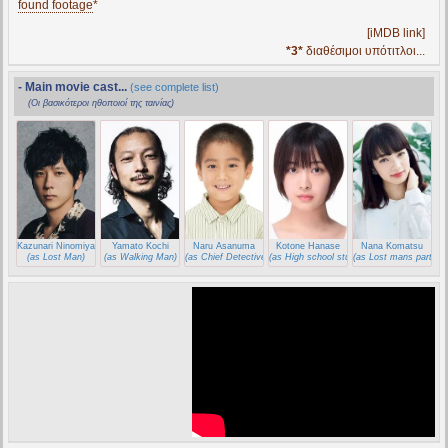
found footage
*
[iMDB link]
*3*
διαθέσιμοι υπότιτλοι...
- Main movie cast...
(see complete list)
(Οι βασικότεροι ηθοποιοί της ταινίας)
Kazunari Ninomiya
Yamato Kochi
Naru Asanuma
Kotone Hanase
Nana Komatsu
(as Lost Man)
(as Walking Man)
(as Chief Detective)
(as High school student)
(as Lost mans partner)