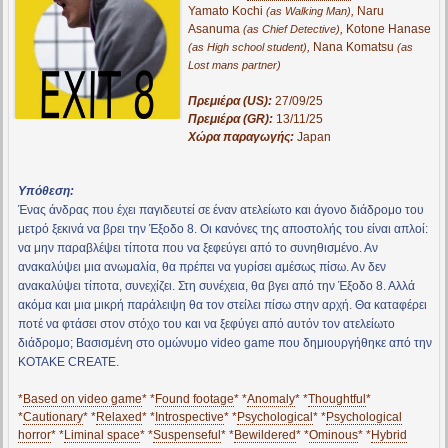
Yamato Kochi
,
Naru
(as Walking Man)
Asanuma
,
Kotone Hanase
(as Chief Detective)
,
Nana Komatsu
(as High school student)
(as
Lost mans partner)
Πρεμιέρα (US):
27/09/25
Πρεμιέρα (GR):
13/11/25
Χώρα παραγωγής:
Japan
Υπόθεση:
Ένας άνδρας που έχει παγιδευτεί σε έναν ατελείωτο και άγονο διάδρομο του
μετρό ξεκινά να βρει την Έξοδο 8. Οι κανόνες της αποστολής του είναι απλοί:
να μην παραβλέψει τίποτα που να ξεφεύγει από το συνηθισμένο. Αν
ανακαλύψει μια ανωμαλία, θα πρέπει να γυρίσει αμέσως πίσω. Αν δεν
ανακαλύψει τίποτα, συνεχίζει. Στη συνέχεια, θα βγει από την Έξοδο 8. Αλλά
ακόμα και μια μικρή παράλειψη θα τον στείλει πίσω στην αρχή. Θα καταφέρει
ποτέ να φτάσει στον στόχο του και να ξεφύγει από αυτόν τον ατελείωτο
διάδρομο; Βασισμένη στο ομώνυμο video game που δημιουργήθηκε από την
KOTAKE CREATE.
*
Based on video game
* *
Found footage
* *
Anomaly
* *
Thoughtful
*
*
Cautionary
* *
Relaxed
* *
Introspective
* *
Psychological
* *
Psychological
horror
* *
Liminal space
* *
Suspenseful
* *
Bewildered
* *
Ominous
* *
Hybrid