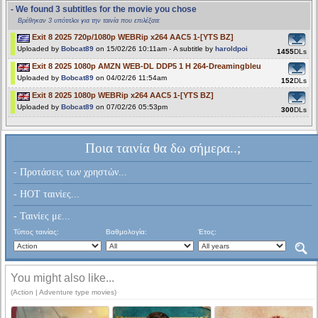
- We found 3 subtitles for the movie you chose
Βρέθηκαν 3 υπότιτλοι για την ταινία που επιλέξατε
Exit 8 2025 720p/1080p WEBRip x264 AAC5 1-[YTS BZ]
Uploaded by
Bobcat89
on 15/02/26 10:11am - A subtitle by
haroldpoi
1455
DLs
Exit 8 2025 1080p AMZN WEB-DL DDP5 1 H 264-Dreamingbleu
Uploaded by
Bobcat89
on 04/02/26 11:54am
152
DLs
Exit 8 2025 1080p WEBRip x264 AAC5 1-[YTS BZ]
Uploaded by
Bobcat89
on 07/02/26 05:53pm
300
DLs
Ποια ταινία θα δω σήμερα..;
- Προτάσεις των χρηστών...
- HOT ταινίες...
- Ταινίες με...
Τύπος ταινίας:
Βαθμολογία:
Έτος:
You might also like...
(Action | Adventure type movies)