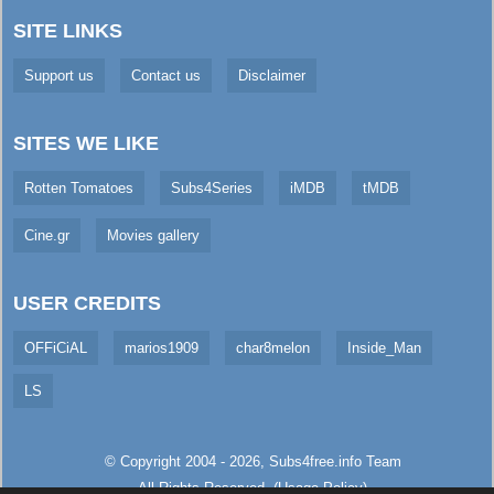
SITE LINKS
Support us
Contact us
Disclaimer
SITES WE LIKE
Rotten Tomatoes
Subs4Series
iMDB
tMDB
Cine.gr
Movies gallery
USER CREDITS
OFFiCiAL
marios1909
char8melon
Inside_Man
LS
© Copyright 2004 - 2026,
Subs4free.info
Team
All Rights Reserved. (
Usage Policy
)