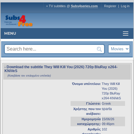
+ TV subtitles @
Subs4series.com
Register
|
Log in
MENU
- Download the subtitle They Will Kill You (2026) 720p BluRay x264-
KNiVeS
(Κατεβάστε τον επιλεγμένο υπότιτλο)
Όνομα υπότιτλου:
They Will Kill
You (2026)
720p BluRay
x264-KNiVeS
Γλώσσα:
Greek
sparta
Χρήστης που τον
ανέβασε:
Ημερομηνία
15/06/26
καταχώρησης:
09:46pm
Αριθμός
102