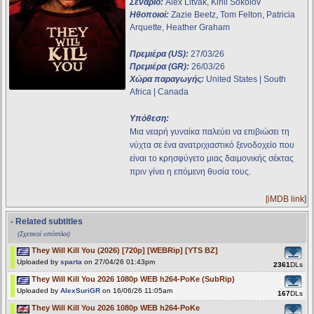
Σενάριο:
Alex Litvak, Kirill Sokolov
Ηθοποιοί:
Zazie Beetz, Tom Felton, Patricia
Arquette, Heather Graham
Πρεμιέρα (US):
27/03/26
Πρεμιέρα (GR):
26/03/26
Χώρα παραγωγής:
United States | South
Africa | Canada
Υπόθεση:
Μια νεαρή γυναίκα παλεύει να επιβιώσει τη
νύχτα σε ένα ανατριχιαστικό ξενοδοχείο που
είναι το κρησφύγετο μιας δαιμονικής σέκτας
πριν γίνει η επόμενη θυσία τους.
[iMDB link]
- Related subtitles
(Σχετικοί υπότιτλοι)
They Will Kill You (2026) [720p] [WEBRip] [YTS BZ]
Uploaded by
sparta
on 27/04/26 01:43pm
2361
DLs
They Will Kill You 2026 1080p WEB h264-PoKe (SubRip)
Uploaded by
AlexSuriGR
on 16/06/26 11:05am
167
DLs
They Will Kill You 2026 1080p WEB h264-PoKe