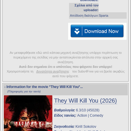
downloads:
Σχόλια από τον
uploader:
Απόδοση διαλόγων:Sparta
Αν μεταφερθήκατε εδώ από κάποια μηχανή αναζήτησης υπάρχει περίπτωση το
περιεχόμενο της σελίδας να μην ανταποκρίνεται απόλυτα στην αρχική σας
αναζήτηση.
Αυτό δεν σημαίνει ότι ο υπότιτλος που ψάχνετε δεν υπάρχει!
Χρησιμοποιήστε τη
δυνατότητα αναζήτησης
του Subs4Free για να βρείτε ακριβώς
αυτό που ψάχνετε.
- Information for the movie
*They Will Kill You*
...
(Πληροφορίες για την ταινία)
They Will Kill You (2026)
Βαθμολογία:
6.3/10 (45028)
Είδος ταινίας:
Action | Comedy
Σκηνοθεσία:
Kirill Sokolov