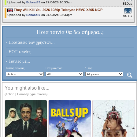
Uploaded by
Bobcat89
on 27/04/26 10:53am
81
DLs
They Will Kill You 2026 1080p Telesync HEVC X265-NGP
Uploaded by
Bobcat89
on 31/03/26 03:33pm
34
DLs
Ποια ταινία θα δω σήμερα..;
- Προτάσεις των χρηστών...
- HOT ταινίες...
- Ταινίες με...
Τύπος ταινίας:
Βαθμολογία:
Έτος:
You might also like...
(Action | Comedy type movies)